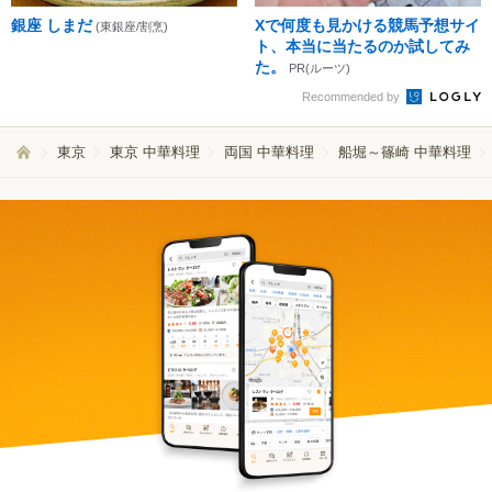
銀座 しまだ
Xで何度も見かける競馬予想サイ
(東銀座/割烹)
ト、本当に当たるのか試してみ
た。
PR(ルーツ)
Recommended by
東京
東京 中華料理
両国 中華料理
船堀～篠崎 中華料理