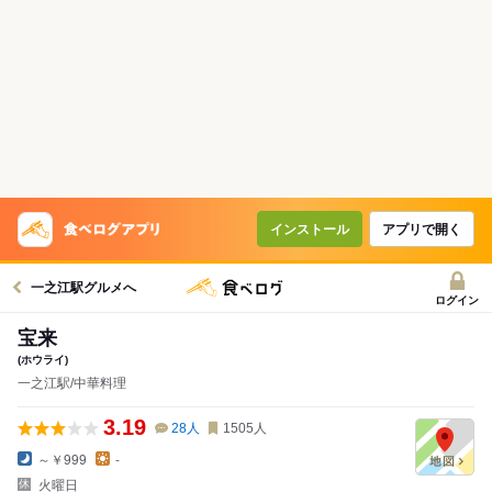
インストール
アプリで開く
一之江駅グルメへ
ログイン
宝来
(ホウライ)
一之江駅/中華料理
3.19
28
人
1505
人
～￥999
-
火曜日