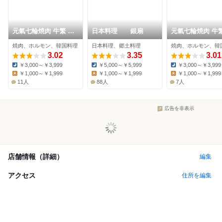
元氣七輪焼肉 牛繁 瑞
日本料理 銀扇
元氣七輪焼肉 牛繁
江店
崎店
焼肉、ホルモン、韓国料理
日本料理、郷土料理
焼肉、ホルモン、韓
3.02
3.35
3.01
￥3,000～￥3,999
￥5,000～￥5,999
￥3,000～￥3,999
Dinner:
Dinner:
Dinner:
￥1,000～￥1,999
￥1,000～￥1,999
￥1,000～￥1,999
Lunch:
Lunch:
Lunch:
11人
88人
7人
広告を非表示
店舗情報（詳細）
編集
アクセス
住所を編集