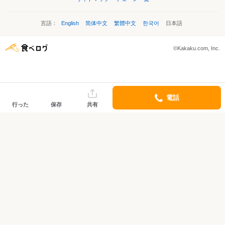
言語：
English
简体中文
繁體中文
한국어
日本語
©Kakaku.com, Inc.
電話
行った
保存
共有