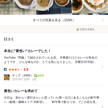
すべての写真を見る（153件）
広告を非表示
口コミ
本当に"黄色い"カレーでした！
YouTube『黙飯』で紹介されていたお店。 中華屋だけどカレーが有名の
ようです。 どんな味なのか、とても気になりました。 月曜日19:50訪
問。 お客さんは1人。店員...
3.5
Dinner:
ヤッグ
（3400）
2023/07 訪問
1回
黄色いカレーを求めて
今日は、前から一度行きたいと思っていた西一之江にあるこちらの町中華
へ（船堀～篠崎エリア 45軒目）。 「町中華で飲ろうぜ」でこの店を見て
以来、ずっと気になっておりました。 ...