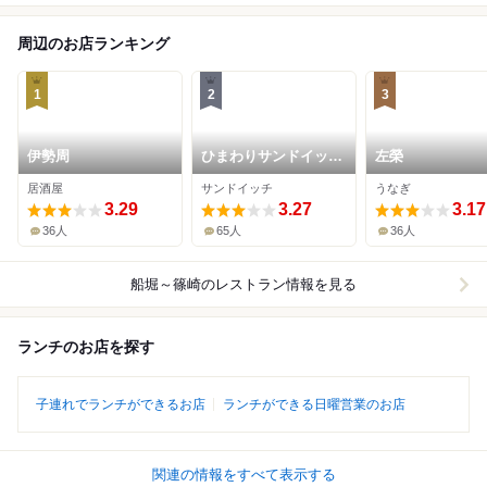
周辺のお店ランキング
1
2
3
伊勢周
ひまわりサンドイッチ
左榮
東小松川店
居酒屋
サンドイッチ
うなぎ
3.29
3.27
3.17
36人
65人
36人
船堀～篠崎
のレストラン情報を見る
ランチのお店を探す
子連れでランチができるお店
ランチができる日曜営業のお店
関連の情報をすべて表示する