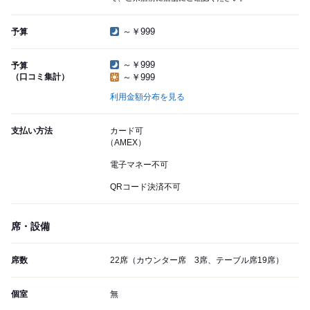
～￥999
予算
～￥999
予算
（口コミ集計）
～￥999
利用金額分布を見る
支払い方法
カード可
（AMEX）
電子マネー不可
QRコード決済不可
席・設備
席数
22席（カウンター席 3席、テーブル席19席）
個室
無