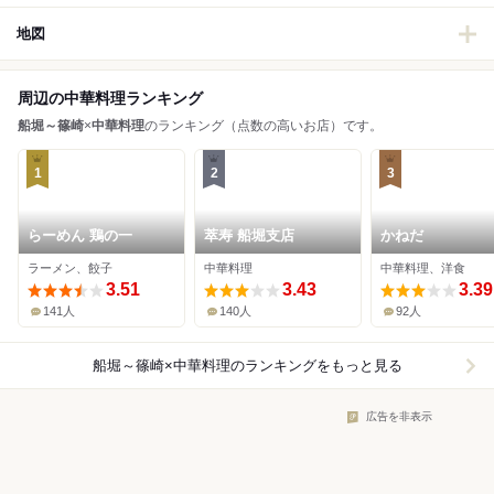
地図
周辺の中華料理ランキング
船堀～篠崎
×
中華料理
のランキング（点数の高いお店）です。
1
2
3
らーめん 鶏の一
萃寿 船堀支店
かねだ
ラーメン、餃子
中華料理
中華料理、洋食
3.51
3.43
3.39
141人
140人
92人
船堀～篠崎×中華料理
のランキングをもっと見る
広告を非表示