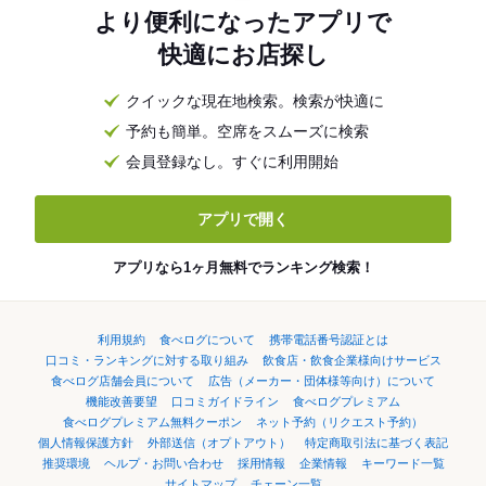
より便利になったアプリで
快適にお店探し
クイックな現在地検索。検索が快適に
予約も簡単。空席をスムーズに検索
会員登録なし。すぐに利用開始
アプリで開く
アプリなら1ヶ月無料でランキング検索！
利用規約
食べログについて
携帯電話番号認証とは
口コミ・ランキングに対する取り組み
飲食店・飲食企業様向けサービス
食べログ店舗会員について
広告（メーカー・団体様等向け）について
機能改善要望
口コミガイドライン
食べログプレミアム
食べログプレミアム無料クーポン
ネット予約（リクエスト予約）
個人情報保護方針
外部送信（オプトアウト）
特定商取引法に基づく表記
推奨環境
ヘルプ・お問い合わせ
採用情報
企業情報
キーワード一覧
サイトマップ
チェーン一覧