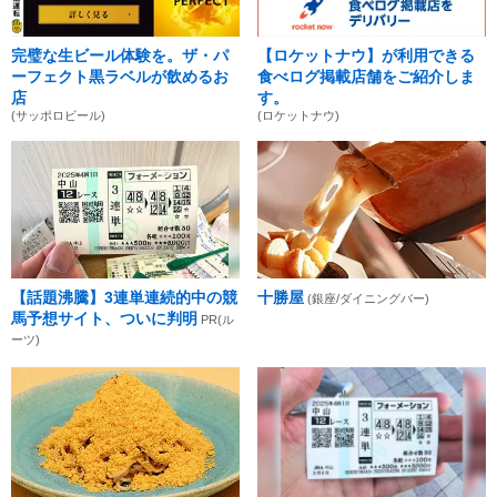
完璧な生ビール体験を。ザ・パ
【ロケットナウ】が利用できる
ーフェクト黒ラベルが飲めるお
食べログ掲載店舗をご紹介しま
店
す。
(サッポロビール)
(ロケットナウ)
【話題沸騰】3連単連続的中の競
十勝屋
(銀座/ダイニングバー)
馬予想サイト、ついに判明
PR(ル
ーツ)