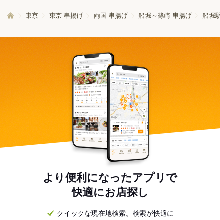
東京
東京 串揚げ
両国 串揚げ
船堀～篠崎 串揚げ
船堀駅
より便利になったアプリで
快適にお店探し
クイックな現在地検索。検索が快適に