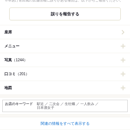
※串あげ青田風の店舗情報に誤りがある場合は、以下からご報告ください。
誤りを報告する
座席
メニュー
写真
（1244）
口コミ
（201）
地図
お店のキーワード
駅近 ／ 二次会 ／ 生牡蠣 ／ 一人飲み ／
日本酒女子
関連の情報をすべて表示する