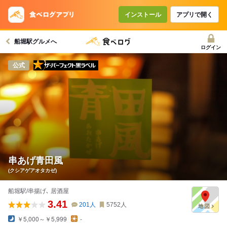
インストール
アプリで開く
船堀駅グルメへ
ログイン
ザ・パーフェクト黒ラベル
公式
串あげ青田風
(クシアゲアオタカゼ)
船堀駅/串揚げ､ 居酒屋
3.41
201
人
5752
人
￥5,000～￥5,999
-