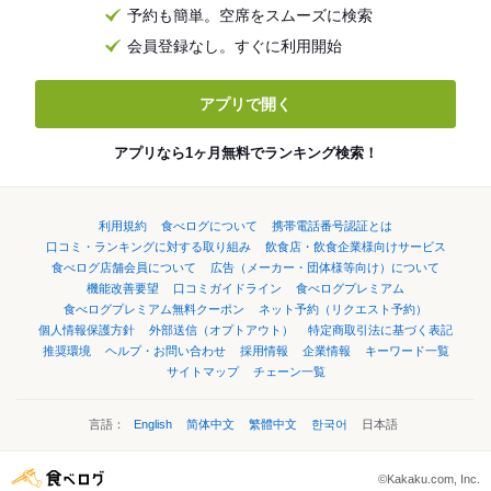
予約も簡単。空席をスムーズに検索
会員登録なし。すぐに利用開始
アプリで開く
アプリなら1ヶ月無料でランキング検索！
利用規約
食べログについて
携帯電話番号認証とは
口コミ・ランキングに対する取り組み
飲食店・飲食企業様向けサービス
食べログ店舗会員について
広告（メーカー・団体様等向け）について
機能改善要望
口コミガイドライン
食べログプレミアム
食べログプレミアム無料クーポン
ネット予約（リクエスト予約）
個人情報保護方針
外部送信（オプトアウト）
特定商取引法に基づく表記
推奨環境
ヘルプ・お問い合わせ
採用情報
企業情報
キーワード一覧
サイトマップ
チェーン一覧
言語：
English
简体中文
繁體中文
한국어
日本語
©Kakaku.com, Inc.