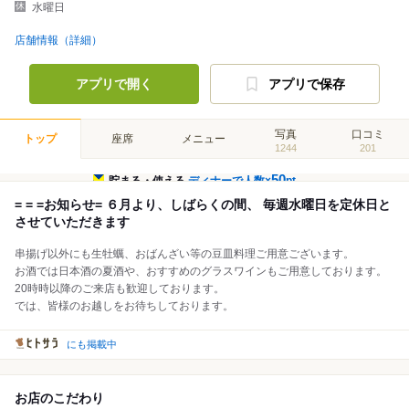
水曜日
店舗情報（詳細）
アプリで開く
アプリで保存
写真
口コミ
トップ
座席
メニュー
1244
201
50
貯まる・使える
ディナーで人数×
pt
= = =お知らせ= ６月より、しばらくの間、 毎週水曜日を定休日と
させていただきます
串揚げ以外にも生牡蠣、おばんざい等の豆皿料理ご用意ございます。
お酒では日本酒の夏酒や、おすすめのグラスワインもご用意しております。
20時時以降のご来店も歓迎しております。
では、皆様のお越しをお待ちしております。
にも掲載中
お店のこだわり