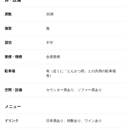
席・設備
席数
30席
個室
無
貸切
不可
禁煙・喫煙
全席禁煙
駐車場
有（近くに「とんかつ田」との共用の駐車場
有）
空間・設備
カウンター席あり、ソファー席あり
メニュー
ドリンク
日本酒あり、焼酎あり、ワインあり