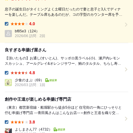
息子の誕生日がタイミングよく土曜日だったので妻と息子と3人でディナ
ーを楽しんだ。テーブル席もあるのだが、コの字型のカウンター席を予
約。ここのお店は目の前で串を出してくれるカウンター席がオススメ。
4.0
海鮮・お肉・野菜・卵などのバリエーションに富んだ串17本（1本￥280
Dinner:
円＋お通し￥400）が出てく...
bf85e3
（124）
2026/06 訪問
2回
良すぎる串揚げ屋さん
【頂いたもの】お通し(すいとん)、サッポロ黒ラベル(小)、瀬戸内レモン
スカッシュ、アールグレイ&オレンジサワー、鮪のタルタル、ちらし寿
司、おまかせ(海老、芽キャベツ、豚ロース、じゃ...
4.8
Dinner:
少食のまぶ
（69）
2026/03 訪問
1回
創作や王道が楽しめる串揚げ専門店
（東京）都営新宿線・船堀駅から徒歩5分ほど 住宅街の一角にひっそりと
佇む串揚げ専門店 ---青田風さんはこんなお店--- ▫︎ 創作と王道を織り交ぜ
た“おまかせ串揚げ”専...
3.8
Dinner:
よしまさん77
（4732）