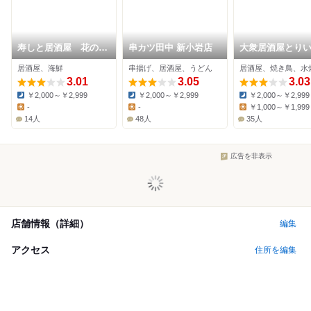
寿しと居酒屋 花の舞
串カツ田中 新小岩店
大衆居酒屋とり
京成小岩店
小岩北口店
居酒屋、海鮮
串揚げ、居酒屋、うどん
居酒屋、焼き鳥、水
3.01
3.05
3.03
￥2,000～￥2,999
￥2,000～￥2,999
￥2,000～￥2,999
Dinner:
Dinner:
Dinner:
-
-
￥1,000～￥1,999
Lunch:
Lunch:
Lunch:
14人
48人
35人
広告を非表示
店舗情報（詳細）
編集
アクセス
住所を編集