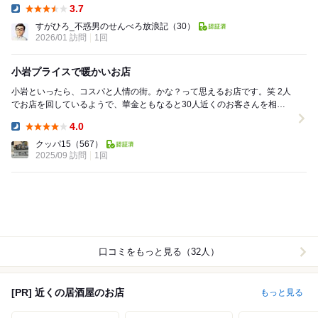
3.7
Dinner:
すがひろ_不惑男のせんべろ放浪記
（30）
2026/01 訪問
1回
小岩プライスで暖かいお店
小岩といったら、コスパと人情の街。かな？って思えるお店です。笑 2人
でお店を回しているようで、華金ともなると30人近くのお客さんを相手
にめちゃくちゃ奮闘している2人は、かっこ...
4.0
Dinner:
クッパ15
（567）
2025/09 訪問
1回
口コミをもっと見る（32人）
[PR] 近くの居酒屋のお店
もっと見る