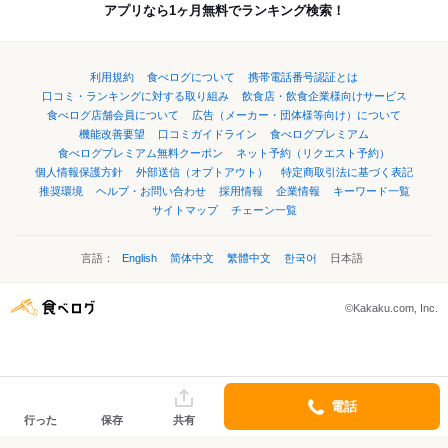
アプリなら1ヶ月無料でランキング検索！
利用規約
食べログについて
携帯電話番号認証とは
口コミ・ランキングに対する取り組み
飲食店・飲食企業様向けサービス
食べログ店舗会員について
広告（メーカー・団体様等向け）について
機能改善要望
口コミガイドライン
食べログプレミアム
食べログプレミアム無料クーポン
ネット予約（リクエスト予約）
個人情報保護方針
外部送信（オプトアウト）
特定商取引法に基づく表記
推奨環境
ヘルプ・お問い合わせ
採用情報
企業情報
キーワード一覧
サイトマップ
チェーン一覧
言語：
English
简体中文
繁體中文
한국어
日本語
©Kakaku.com, Inc.
電話
行った
保存
共有