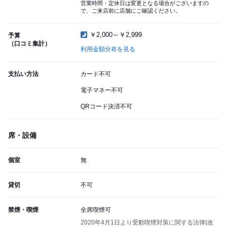
営業時間・定休日は変更となる場合がございますの
で、ご来店前に店舗にご確認ください。
￥2,000～￥2,999
予算
（口コミ集計）
利用金額分布を見る
支払い方法
カード不可
電子マネー不可
QRコード決済不可
席・設備
個室
無
貸切
不可
禁煙・喫煙
全席喫煙可
2020年4月1日より受動喫煙対策に関する法律(改