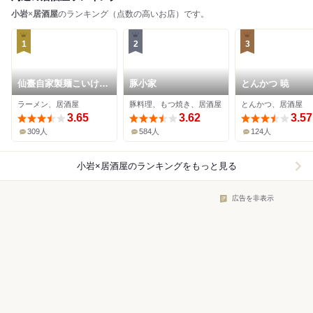
小岩
×
居酒屋
のランキング（点数の高いお店）です。
1
2
3
仙臺自家製麺こいけ屋
豚小家
とんかつ 暁
分店 綠栽
ラーメン、居酒屋
豚料理、もつ焼き、居酒屋
とんかつ、居酒屋
3.65
3.62
3.57
309人
584人
124人
小岩×居酒屋
のランキングをもっと見る
広告を非表示