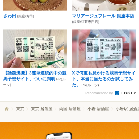
さわ田
マリアージュフレール 銀座本店
(銀座/寿司)
(銀座/紅茶専門店)
【話題沸騰】3連単連続的中の競
Xで何度も見かける競馬予想サイ
馬予想サイト、ついに判明
ト、本当に当たるのか試してみ
PR(ル
た。
ーツ)
PR(ルーツ)
Recommended by
東京
東京 居酒屋
両国 居酒屋
小岩 居酒屋
小岩駅 居酒