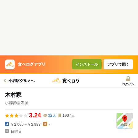
インストール
アプリで開く
小岩駅グルメへ
ログイン
木村家
小岩駅/居酒屋
3.24
32
人
1907
人
￥2,000～￥2,999
-
日曜日