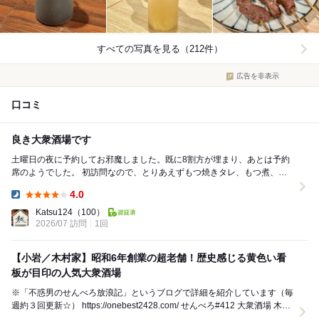
すべての写真を見る（212件）
広告を非表示
口コミ
良き大衆酒場です
土曜日の夜に予約してお邪魔しました。既に8割方が埋まり、あとは予約
席のようでした。 初訪問なので、とりあえずもつ焼きタレ、もつ煮、な
すしぎ、それとホワイトボードの刺身3点盛り...
4.0
Dinner:
Katsu124
（100）
2026/07 訪問
1回
【小岩／木村家】昭和6年創業の超老舗！歴史感じる黄色い看
板が目印の人気大衆酒場
※「不惑男のせんべろ放浪記」というブログで詳細を紹介しています（毎
週約３回更新☆） https://onebest2428.com/ せんべろ#412 大衆酒場 木村
家 ...