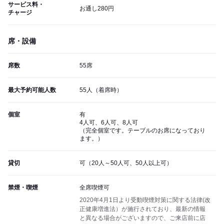
サービス料・
お通し280円
チャージ
席・設備
席数
55席
最大予約可能人数
55人（着席時）
個室
有
4人可、6人可、8人可
（完全個室です。テーブルのお席になっており
ます。）
貸切
可（20人～50人可、50人以上可）
禁煙・喫煙
全席喫煙可
2020年4月1日より受動喫煙対策に関する法律(改
正健康増進法）が施行されており、最新の情報
と異なる場合がございますので、ご来店前に店