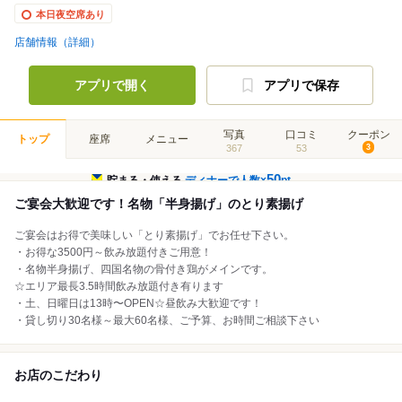
本日夜空席あり
店舗情報（詳細）
アプリで開く
アプリで保存
写真
口コミ
クーポン
トップ
座席
メニュー
367
53
3
50
貯まる・使える
ディナーで人数×
pt
ご宴会大歓迎です！名物「半身揚げ」のとり素揚げ
ご宴会はお得で美味しい「とり素揚げ」でお任せ下さい。
・お得な3500円～飲み放題付きご用意！
・名物半身揚げ、四国名物の骨付き鶏がメインです。
☆エリア最長3.5時間飲み放題付き有ります
・土、日曜日は13時〜OPEN☆昼飲み大歓迎です！
・貸し切り30名様～最大60名様、ご予算、お時間ご相談下さい
お店のこだわり