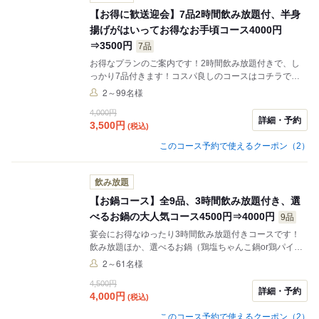
【お得に歓送迎会】7品2時間飲み放題付、半身
揚げがはいってお得なお手頃コース4000円
⇒3500円
7品
お得なプランのご案内です！2時間飲み放題付きで、し
っかり7品付きます！コスパ良しのコースはコチラで
す！
2～99名様
4,000円
詳細・予約
3,500
円
(税込)
このコース予約で使えるクーポン（2）
飲み放題
【お鍋コース】全9品、3時間飲み放題付き、選
べるお鍋の大人気コース4500円⇒4000円
9品
宴会にお得なゆったり3時間飲み放題付きコースです！
飲み放題ほか、選べるお鍋（鶏塩ちゃんこ鍋or鶏パイタ
ン鍋）の大人気コースです。
2～61名様
4,500円
詳細・予約
4,000
円
(税込)
このコース予約で使えるクーポン（2）