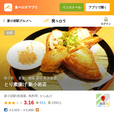
コースで使えるクーポン
戻る
インストール
アプリで開く
新小岩駅グルメへ
クーポンを利用せず予約する
ログイン
公式
新小岩 宴会 個室 貸切 飲み放題
とり素揚げ 新小岩店
新小岩駅/居酒屋､ 鳥料理､ からあげ
3.16
53
人
2090
人
￥3,000～￥3,999
-