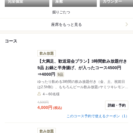
完全個室
座敷
カウンター
掘りごたつ
座席をもっと見る
コース
飲み放題
【大満足、歓送迎会プラン】3時間飲み放題付き
9品 お鍋と半身揚げ、が入ったコース4500円
⇒4000円
9品
ゆったり飲める3時間の飲み放題付き（金、土、祝前日
は2.5h制）、もちろんビール飲み放題♪ヤミツキレモンサ
ワーも飲めます。コース数は9品とボリュームありま
4～60名様
す！会社の宴会、歓送迎会、女子会などのシーンでご利
4,500円
用頂けます！
詳細・予約
4,000
円
(税込)
このコース予約で使えるクーポン（1）
飲み放題