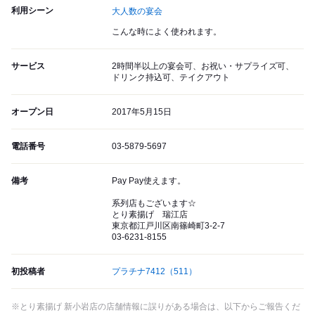
利用シーン
大人数の宴会
こんな時によく使われます。
サービス
2時間半以上の宴会可、お祝い・サプライズ可、
ドリンク持込可、テイクアウト
オープン日
2017年5月15日
電話番号
03-5879-5697
備考
Pay Pay使えます。
系列店もございます☆
とり素揚げ 瑞江店
東京都江戸川区南篠崎町3-2-7
03-6231-8155
初投稿者
プラチナ7412
（511）
※とり素揚げ 新小岩店の店舗情報に誤りがある場合は、以下からご報告くだ