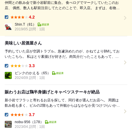
仲間との飲み会で新小岩駅前に集合。 食べログでマークしていたこのお
店、 偶然、数人も駅前注目してたとのことで、即入店。 まずは、名物の
半身揚げ(上)と、 素揚げ単品(ハラミ、砂肝、ぼんじり)、 叩きキュウリと
4.2
キャベツステーキ、 自家ドレサラダと生ビールをオーダー。 鶏の旨味と
Dinner:
皮の食感、塩胡椒の味付け、どれも◎。一番ビックリしたのは、キャベツ
Shin.T
（81）
2019/05 訪問
1回
ステーキの美味さでしたが。(笑) その後は...
美味しい居酒屋さん
予約していた店が空調トラブル。急遽決めたのが、かねてよりBMしてお
いたこちら。 私はとり素揚げが好きだ。肉気分だったこともあって、バ
クッとかぶりつきたくなった。 ラッキーな事に...
3.3
Dinner:
ピンクのかえる
（65）
2024/09 訪問
1回
賑わうお店は鶏半身揚げとキャベツステーキが絶品
新小岩でフラッと寄れるお店を探して、同行者が選んだお店へ。 周囲は
飲み処も多く、ビルの2階もあって外観からはなかなか見つけづらいか
も？ 店に入るとほぼ満席近くの人気ぶり。 ...
3.7
Dinner:
nobu-956
（178）
2023/04 訪問
1回