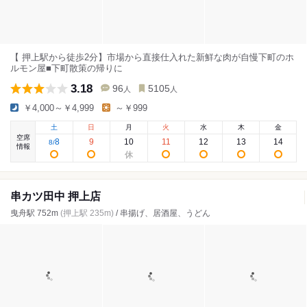
【 押上駅から徒歩2分】市場から直接仕入れた新鮮な肉が自慢下町のホ
ルモン屋■下町散策の帰りに
3.18
96
5105
人
人
￥4,000～￥4,999
～￥999
土
日
月
火
水
木
金
空席
8
9
10
11
12
13
14
8
/
情報
串カツ田中 押上店
曳舟駅 752m
(押上駅 235m)
/ 串揚げ、居酒屋、うどん