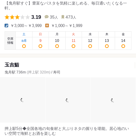
【曳舟駅すぐ】豊富なパスタを気軽に楽しめる、毎日通いたくなる一
軒。
3.19
35
473
人
人
￥3,000～￥3,999
￥1,000～￥1,999
土
日
月
火
水
木
金
空席
8
9
10
11
12
13
14
8
/
情報
玉吉鮨
曳舟駅 736m
(押上駅 320m)
/ 寿司
押上駅5分◆全国各地の旬食材と大ぶりネタの握りを堪能。居心地のい
い空間で海鮮とお酒を楽しむ