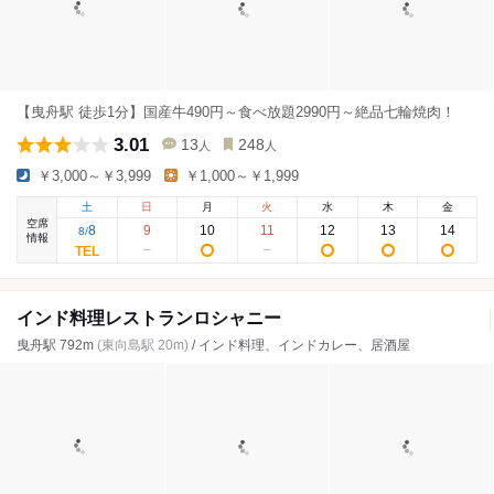
【曳舟駅 徒歩1分】国産牛490円～食べ放題2990円～絶品七輪焼肉！
3.01
13
248
人
人
￥3,000～￥3,999
￥1,000～￥1,999
土
日
月
火
水
木
金
空席
8
9
10
11
12
13
14
8
/
情報
インド料理レストランロシャニー
曳舟駅 792m
(東向島駅 20m)
/ インド料理、インドカレー、居酒屋