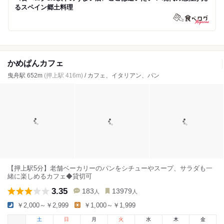
るスペイン郷土料理
かめぱんカフェ
曳舟駅 652m
(押上駅 416m)
/ カフェ、イタリアン、パン
【押上駅5分】老舗ベーカリーのパンをシチューやスープ、サラダも一
緒に楽しめるカフェ◆貸切可
3.35
183
13979
人
人
￥2,000～￥2,999
￥1,000～￥1,999
土
日
月
火
水
木
金