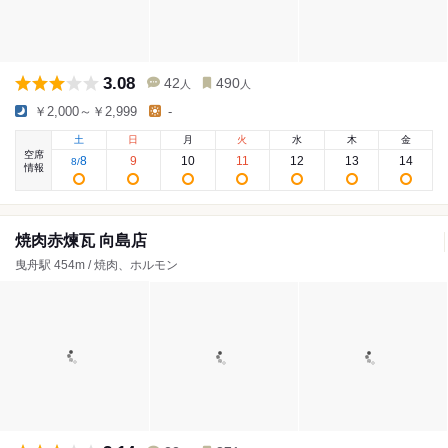
3.08
42
490
人
人
￥2,000～￥2,999
-
土
日
月
火
水
木
金
空席
8
9
10
11
12
13
14
8
/
情報
焼肉赤煉瓦 向島店
曳舟駅 454m / 焼肉、ホルモン