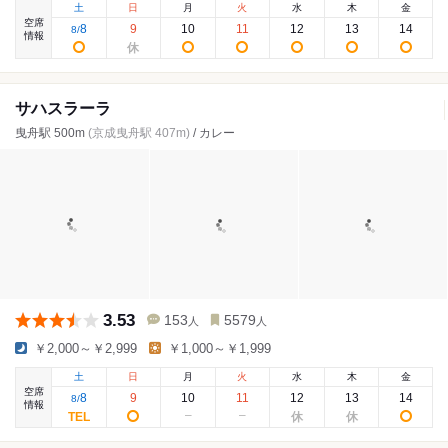
土
日
月
火
水
木
金
空席
8
9
10
11
12
13
14
8
/
情報
サハスラーラ
曳舟駅 500m
(京成曳舟駅 407m)
/ カレー
3.53
153
5579
人
人
￥2,000～￥2,999
￥1,000～￥1,999
土
日
月
火
水
木
金
空席
8
9
10
11
12
13
14
8
/
情報