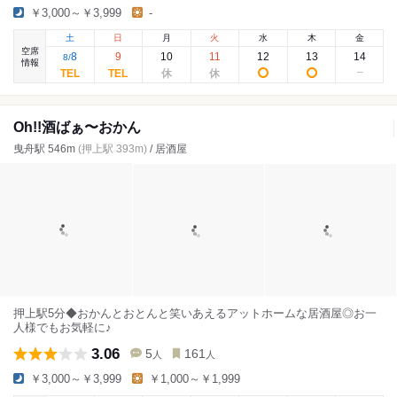
￥3,000～￥3,999
-
土
日
月
火
水
木
金
空席
8
9
10
11
12
13
14
8
/
情報
Oh!!酒ばぁ〜おかん
曳舟駅 546m
(押上駅 393m)
/ 居酒屋
押上駅5分◆おかんとおとんと笑いあえるアットホームな居酒屋◎お一
人様でもお気軽に♪
3.06
5
161
人
人
￥3,000～￥3,999
￥1,000～￥1,999