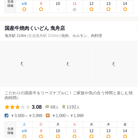
空席
8
9
10
11
12
13
14
8
/
情報
国産牛焼肉くいどん 曳舟店
曳舟駅 218m
(京成曳舟駅 215m)
/ 焼肉、ホルモン、肉料理
こだわりの国産牛をリーズナブルに！ご家族や気の合う仲間と楽しむ焼
肉時間♪
3.08
68
1192
人
人
￥3,000～￥3,999
￥1,000～￥1,999
土
日
月
火
水
木
金
空席
8
9
10
11
12
13
14
8
/
情報