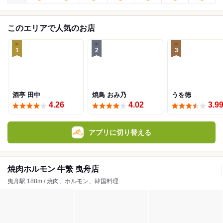
このエリアで人気のお店
1
2
3
酒亭 田中
焼鳥 おみ乃
うを徳
4.26
4.02
3.9
アプリに切り替える
焼肉ホルモン 牛繁 曳舟店
曳舟駅 188m / 焼肉、ホルモン、韓国料理