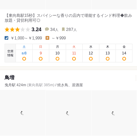
【東向島駅15秒】スパイシーな香りの店内で堪能するインド料理◆飲み
放題・貸切利用可◎
3.24
34
287
人
人
￥1,000～￥1,999
～￥999
土
日
月
火
水
木
金
空席
8
9
10
11
12
13
14
8
/
情報
鳥増
曳舟駅 424m
(東向島駅 385m)
/ 焼き鳥、居酒屋