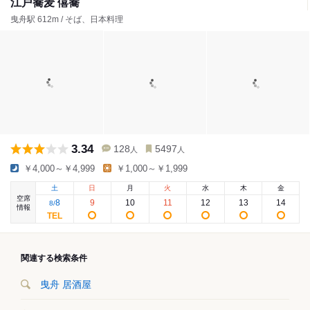
江戸蕎麦 僖蕎
曳舟駅 612m / そば、日本料理
3.34
128
5497
人
人
￥4,000～￥4,999
￥1,000～￥1,999
土
日
月
火
水
木
金
空席
8
9
10
11
12
13
14
8
/
情報
関連する検索条件
曳舟 居酒屋