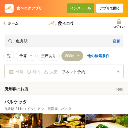
インストール
アプリで開く
ホーム
ログイン
変更
曳舟駅
予算
空席あり
他の検索条件
日時
時間
人数
でネット予約
曳舟駅
の
お店
466
件
バルケッタ
曳舟駅 211m / イタリアン、居酒屋、パスタ