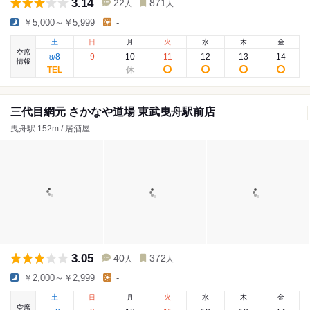
3.14
22
871
人
人
￥5,000～￥5,999
-
土
日
月
火
水
木
金
空席
8
9
10
11
12
13
14
8
/
情報
三代目網元 さかなや道場 東武曳舟駅前店
曳舟駅 152m / 居酒屋
3.05
40
372
人
人
￥2,000～￥2,999
-
土
日
月
火
水
木
金
空席