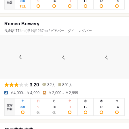
8
9
10
11
12
13
14
8
/
情報
Romeo Brewery
曳舟駅 774m
(押上駅 267m)
/ ビアバー、ダイニングバー
3.20
32
891
人
人
￥4,000～￥4,999
￥2,000～￥2,999
土
日
月
火
水
木
金
空席
8
9
10
11
12
13
14
8
/
情報