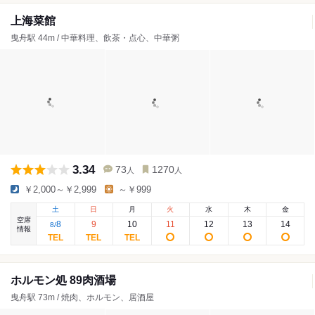
上海菜館
曳舟駅 44m / 中華料理、飲茶・点心、中華粥
3.34
73
1270
人
人
￥2,000～￥2,999
～￥999
土
日
月
火
水
木
金
空席
8
9
10
11
12
13
14
8
/
情報
ホルモン処 89肉酒場
曳舟駅 73m / 焼肉、ホルモン、居酒屋