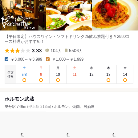
【平日限定】ハウスワイン・ソフトドリンク2h飲み放題付き￥2980コ
ース料理がおすすめ！
3.33
104
5506
人
人
￥3,000～￥3,999
￥1,000～￥1,999
土
日
月
火
水
木
金
空席
8
9
10
11
12
13
14
8
/
情報
ホルモン武蔵
曳舟駅 746m
(押上駅 213m)
/ ホルモン、焼肉、居酒屋