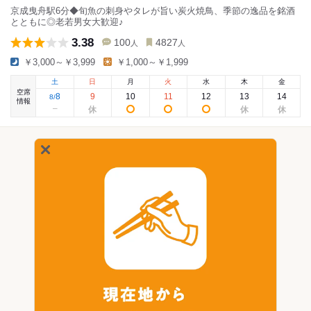
京成曳舟駅6分◆旬魚の刺身やタレが旨い炭火焼鳥、季節の逸品を銘酒
とともに◎老若男女大歓迎♪
3.38
100
4827
人
人
￥3,000～￥3,999
￥1,000～￥1,999
土
日
月
火
水
木
金
空席
8
9
10
11
12
13
14
8
/
情報