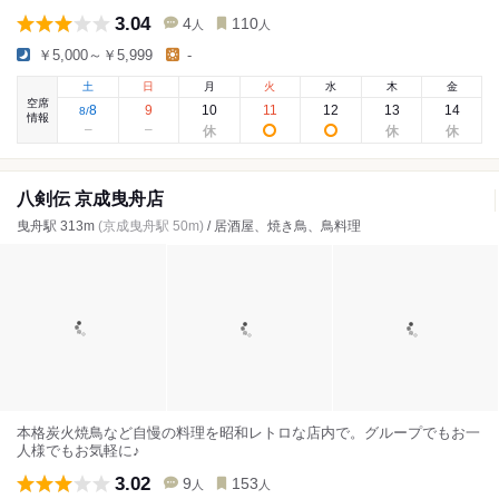
3.04
4
110
人
人
￥5,000～￥5,999
-
土
日
月
火
水
木
金
空席
8
9
10
11
12
13
14
8
/
情報
八剣伝 京成曳舟店
曳舟駅 313m
(京成曳舟駅 50m)
/ 居酒屋、焼き鳥、鳥料理
本格炭火焼鳥など自慢の料理を昭和レトロな店内で。グループでもお一
人様でもお気軽に♪
3.02
9
153
人
人