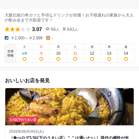
大阪伝統の串カツと手頃なドリンクが自慢！お子様連れの家族から大人
の飲み会まで大歓迎です！
3.07
56
641
人
人
￥2,000～￥2,999
-
土
日
月
火
水
木
金
空席
8
9
10
11
12
13
14
8
/
情報
おいしいお店を発見
3.5以下のうまい店
2026年08月04日(火)
〈食べログ3.5以下のうまい店〉ここは通いたい！ 現代の感性が光