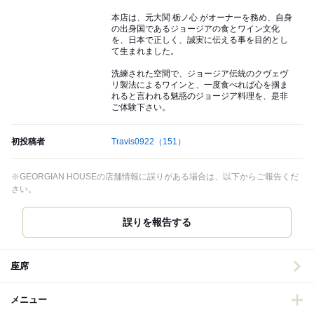
本店は、元大関 栃ノ心 がオーナーを務め、自身
の出身国であるジョージアの食とワイン文化
を、日本で正しく、誠実に伝える事を目的とし
て生まれました。
洗練された空間で、ジョージア伝統のクヴェヴ
リ製法によるワインと、一度食べれば心を掴ま
れると言われる魅惑のジョージア料理を、是非
ご体験下さい。
初投稿者
Travis0922
（151）
※GEORGIAN HOUSEの店舗情報に誤りがある場合は、以下からご報告くだ
さい。
誤りを報告する
座席
メニュー