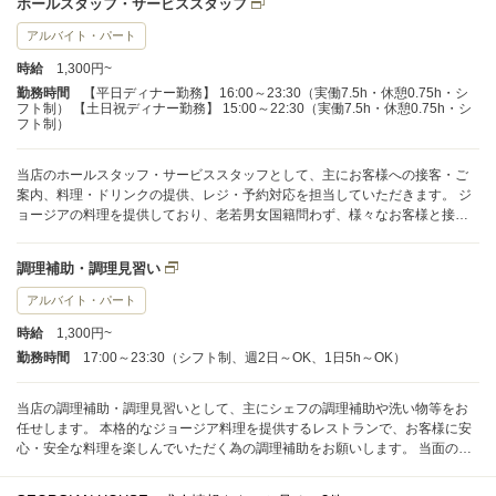
ホールスタッフ・サービススタッフ
める体制となっており、初めての方でも徐々に慣れていただけます。 入社後
はマニュアルを用いたOJT(現場指導)を中心に、先輩スタッフが丁寧にサポー
アルバイト・パート
ト致します。 分からない事や不安な点があれば、都度その場でしっかりフォ
時給
1,300円~
ロー致しますので、安心して業務に取り組んでいただけます。
勤務時間
【平日ディナー勤務】 16:00～23:30（実働7.5h・休憩0.75h・シ
フト制） 【土日祝ディナー勤務】 15:00～22:30（実働7.5h・休憩0.75h・シ
フト制）
当店のホールスタッフ・サービススタッフとして、主にお客様への接客・ご
案内、料理・ドリンクの提供、レジ・予約対応を担当していただきます。 ジ
ョージアの料理を提供しており、老若男女国籍問わず、様々なお客様と接す
る機会があります。 接客が初めての方でも、親切で明るいコミュニケーショ
ンが出来れば大丈夫です。 1日の平均担当組数は7〜10組程度ですので、無理
調理補助・調理見習い
のない範囲でお客様一人ひとりに丁寧なサービスを提供できます。 ピークタ
イムには、スタッフ同士で協力し合いながらチームで効率良く業務を進めて
アルバイト・パート
いるので、落ち着いた雰囲気の中で着実に接客経験を積む事が可能です。 入
時給
1,300円~
社後はOJT現場指導を中心に、先輩スタッフが実際の業務を通じて丁寧に教え
ます。 分からない事や不安な事はその場で質問しやすい環境ですので、未経
勤務時間
17:00～23:30（シフト制、週2日～OK、1日5h～OK）
験の方も安心してスタートする事が出来ます。
当店の調理補助・調理見習いとして、主にシェフの調理補助や洗い物等をお
任せします。 本格的なジョージア料理を提供するレストランで、お客様に安
心・安全な料理を楽しんでいただく為の調理補助をお願いします。 当面の
間、勤務はディナータイムのみ(今後ランチ営業の予定あり)で、主に夕方から
夜の時間帯となります。 1日の業務量は、注文や料理の提供が中心なので、接