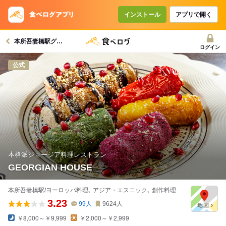
インストール
アプリで開く
本所吾妻橋駅グルメへ
ログイン
公式
本格派ジョージア料理レストラン
GEORGIAN HOUSE
本所吾妻橋駅/ヨーロッパ料理､ アジア・エスニック､ 創作料理
3.23
99
人
9624
人
￥8,000～￥9,999
￥2,000～￥2,999