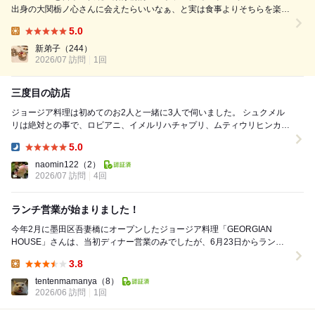
出身の大関栃ノ心さんに会えたらいいなぁ、と実は食事よりそちらを楽し
みに訪問。なんとテーブルへ来て下さいました❗️ 細かい気遣いのある方
5.0
で、静かな話ぶりといい現役時代の豪快な相撲からは想像できない穏やか
Lunch:
さ。 店内には力士時代の優勝...
新弟子
（244）
2026/07 訪問
1回
三度目の訪店
ジョージア料理は初めてのお2人と一緒に3人で伺いました。 シュクメル
リは絶対との事で、ロビアニ、イメルリハチャプリ、ムティウリヒンカ
リ、シュクメルリ、牛肉のムツヴァディを。 ...
5.0
Dinner:
naomin122
（2）
2026/07 訪問
4回
ランチ営業が始まりました！
今年2月に墨田区吾妻橋にオープンしたジョージア料理「GEORGIAN
HOUSE」さんは、当初ディナー営業のみでしたが、6月23日からランチ
営業が始まったということで早速行って来ま...
3.8
Lunch:
tentenmamanya
（8）
2026/06 訪問
1回