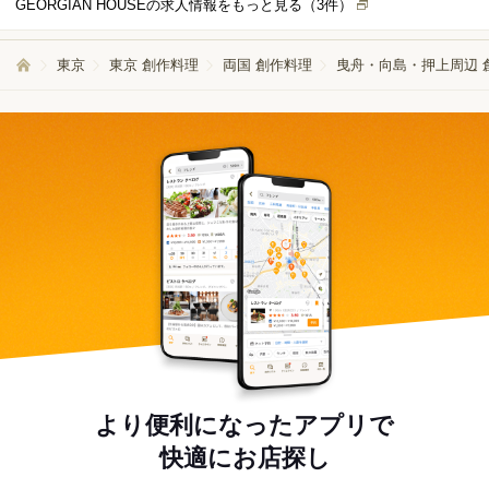
GEORGIAN HOUSEの求人情報をもっと見る（
3
件）
客業が初めての方でも無理なくスタート出来ます。 ピーク時は複数名で協力
しながら進める為、安心して働いていただける環境です。 未経験の方には、
先輩スタッフが最初から同行して丁寧に指導します。分からないことや困っ
東京
東京 創作料理
両国 創作料理
曳舟・向島・押上周辺 
たことがあれば、その場でフォローする体制が整っていますので、安心して
新しい仕事にチャレンジできます。
より便利になったアプリで
快適にお店探し