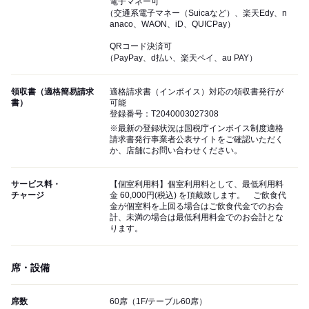
電子マネー可
（交通系電子マネー（Suicaなど）、楽天Edy、n
anaco、WAON、iD、QUICPay）
QRコード決済可
（PayPay、d払い、楽天ペイ、au PAY）
領収書（適格簡易請求
適格請求書（インボイス）対応の領収書発行が
書）
可能
登録番号：T2040003027308
※最新の登録状況は国税庁インボイス制度適格
請求書発行事業者公表サイトをご確認いただく
か、店舗にお問い合わせください。
サービス料・
【個室利用料】個室利用料として、最低利用料
チャージ
金 60,000円(税込) を頂戴致します。 ご飲食代
金が個室料を上回る場合はご飲食代金でのお会
計、未満の場合は最低利用料金でのお会計とな
ります。
席・設備
席数
60席（1F/テーブル60席）