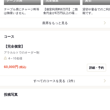
テーブル席
完全個室
貸切
テーブル席にチャージ料等
【個室利用料6万円】 ご飲
貸切や宴会でのご利
は御座いません。
食代金が6万円以上の場合
能です。
はご飲食代金のみ頂戴致し
ます。
座席をもっと見る
コース
【完全個室】
アラカルトでのオーダー制
4～10名様
60,000
円
(税込)
詳細・予約
すべてのコースを見る（1件）
投稿写真