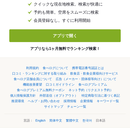
クイックな現在地検索。検索が快適に
予約も簡単。空席をスムーズに検索
会員登録なし。すぐに利用開始
アプリで開く
アプリなら1ヶ月無料でランキング検索！
利用規約
食べログについて
携帯電話番号認証とは
口コミ・ランキングに対する取り組み
飲食店・飲食企業様向けサービス
食べログ店舗会員について
広告（メーカー・団体様等向け）について
機能改善要望
口コミガイドライン
食べログプレミアム
食べログプレミアム無料クーポン
ネット予約（リクエスト予約）
個人情報保護方針
外部送信（オプトアウト）
特定商取引法に基づく表記
推奨環境
ヘルプ・お問い合わせ
採用情報
企業情報
キーワード一覧
サイトマップ
チェーン一覧
言語：
English
简体中文
繁體中文
한국어
日本語