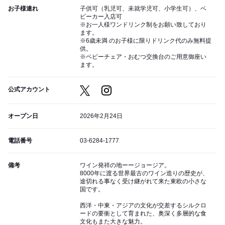
お子様連れ
子供可（乳児可、未就学児可、小学生可）、ベ
ビーカー入店可
※お一人様ワンドリンク制をお願い致しており
ます。
※6歳未満 のお子様に限りドリンク代のみ無料提
供。
※ベビーチェア・おむつ交換台のご用意御座い
ます。
公式アカウント
オープン日
2026年2月24日
電話番号
03-6284-1777
備考
ワイン発祥の地ーージョージア。
8000年に渡る世界最古のワイン造りの歴史が、
途切れる事なく受け継がれて来た東欧の小さな
国です。
西洋・中東・アジアの文化が交差するシルクロ
ードの要衝として育まれた、奥深く多層的な食
文化もまた大きな魅力。