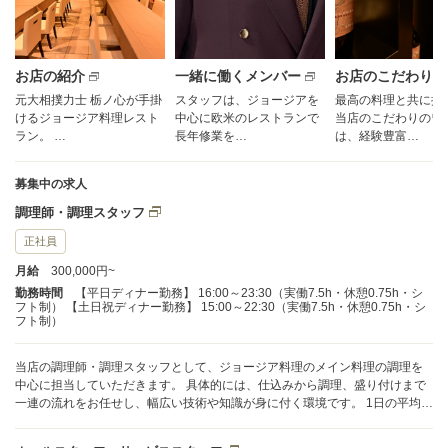
お店の紹介
一緒に働くメンバー
お店のこだわり
元大相撲力士 栃ノ心が手掛
スタッフは、ジョージアを
最高の料理と共に提
けるジョージア料理レスト
中心に欧米のレストランで
当店のこだわりのワ
ラン。 …
長年修業を…
は、経験豊富…
募集中の求人
調理師・調理スタッフ
正社員
月給
300,000円~
勤務時間
【平日ディナー勤務】 16:00～23:30（実働7.5h・休憩0.75h・シ
フト制） 【土日祝ディナー勤務】 15:00～22:30（実働7.5h・休憩0.75h・シ
フト制）
当店の調理師・調理スタッフとして、ジョージア料理のメイン料理の調理を
中心に担当していただきます。 具体的には、仕込みから調理、盛り付けまで
一連の流れをお任せし、幅広い技術や知識が身に付く環境です。 1日の平均提
供食数は150～200食ほどで、ディナータイムのピーク時もチームで連携して
対応しています。 ポジション毎に分担して作業を進める為、無理なく取り組