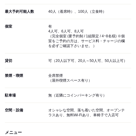
最大予約可能人数
40人（着席時）、100人（立食時）
個室
有
4人可、6人可、8人可
（完全個室 (要予約制 / 1組限定 / 4~8名様) ※個
室をご予約の方は、サービス料・チャージの欄
を必ずご確認下さいませ。 ）
貸切
可（20人以下可、20人～50人可、50人以上可）
禁煙・喫煙
全席禁煙
（屋外喫煙スペース有り）
駐車場
無（近隣にコインパーキング有り）
空間・設備
オシャレな空間、落ち着いた空間、オープンテ
ラスあり、無料Wi-Fiあり、車椅子で入店可
メニュー