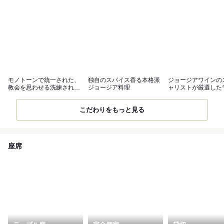
モノトーンで統一された、
独自のスパイス香る本格派
ジョージアワインの
教会を思わせる洗練された
ジョージア料理
ャリストが厳選した
空間。貸切可
をご提供
こだわりをもっと見る
座席