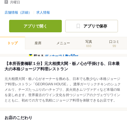
月曜日
店舗情報（詳細）
求人情報
アプリで開く
アプリで保存
写真
口コミ
トップ
座席
メニュー
693
99
50
貯まる
ディナーで人数×
pt
【本所吾妻橋駅１分】元大相撲大関・栃ノ心が手掛ける、日本最
大の本格ジョージア料理レストラン
元大相撲大関・栃ノ心がオーナーを務める、日本でも数少ない本格ジョージ
ア料理レストラン「GEORGIAN HOUSE」。濃厚ガーリックチキンのシュク
メルリ、チーズたっぷりのハチャプリ、炭火焼きムツヴァディなど本場の味
を楽しめます。世界最古のワイン文化を持つジョージアのクヴェヴリワイン
とともに、初めての方でも気軽にジョージア料理を体験できるお店です。
お店のこだわり