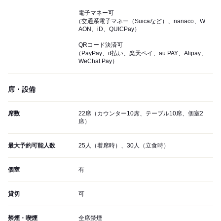
電子マネー可
（交通系電子マネー（Suicaなど）、nanaco、W
AON、iD、QUICPay）
QRコード決済可
（PayPay、d払い、楽天ペイ、au PAY、Alipay、
WeChat Pay）
席・設備
席数
22席（カウンター10席、テーブル10席、個室2
席）
最大予約可能人数
25人（着席時）、30人（立食時）
個室
有
貸切
可
禁煙・喫煙
全席禁煙