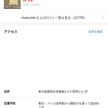
3.6
Lunch:
訪問：2026/07
chokochitc
さんの口コミ一覧を見る（1177件）
アクセス
住所を修正
住所
東京都墨田区吾妻橋2-2-5 増澤ビル 2F
交通手段
東武・メトロ浅草駅から隅田川を渡って徒歩約
７分