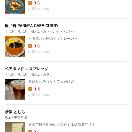
3.6
Lunch:
訪問：2026/07
般゜若 PANNYA CAFE CURRY
下北沢、東北沢、池ノ上 / カレー、インドカレー
イカ墨パン粉のカツカレーだっ
3.6
Lunch:
訪問：2026/07
ベアポンド エスプレッソ
下北沢、東北沢、池ノ上 / カフェ
素通りしそうなカフェだけど
3.5
Lunch:
訪問：2026/07
炒飯 とむら
東金 / 中華料理
東金市役所向かいに位置する炒飯専門店！