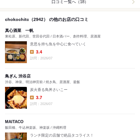
口コミ一覧へ（18）
chokochitc（2942） の他のお店の口コミ
真心酒菜 一帆
東松原、新代田、世田谷代田 / 日本酒バー、創作料理、居酒屋
意思を持ち魚を中心に食べていく
3.4
Lunch:
訪問：2026/07
鳥ぎん 渋谷店
渋谷、神泉、明治神宮前 / 焼き鳥、居酒屋、釜飯
炭火香る鳥丼さいこー
3.7
Lunch:
訪問：2026/07
MAITACO
飯田橋、牛込神楽坂、神楽坂 / 沖縄料理
ランチ限定の店舗で絶品タコライス！