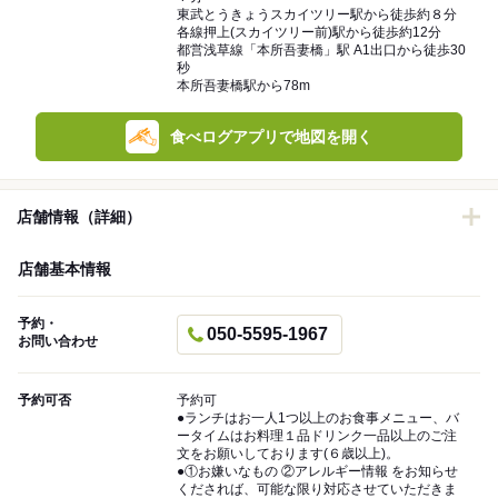
東武とうきょうスカイツリー駅から徒歩約８分
各線押上(スカイツリー前)駅から徒歩約12分
都営浅草線「本所吾妻橋」駅 A1出口から徒歩30
秒
本所吾妻橋駅から78m
食べログアプリで地図を開く
店舗情報（詳細）
店舗基本情報
予約・
050-5595-1967
お問い合わせ
予約可否
予約可
●ランチはお一人1つ以上のお食事メニュー、バ
ータイムはお料理１品ドリンク一品以上のご注
文をお願いしております(６歳以上)。
●①お嫌いなもの ②アレルギー情報 をお知らせ
くだされば、可能な限り対応させていただきま