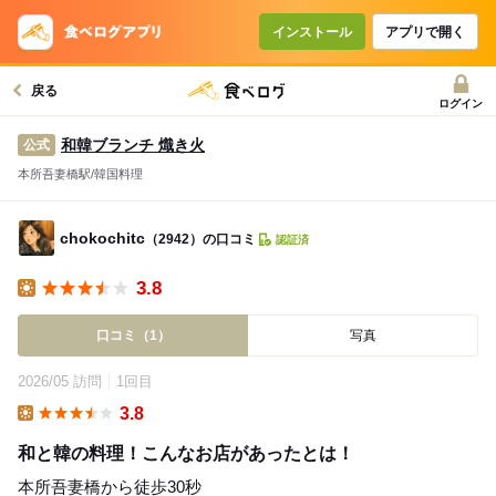
インストール
アプリで開く
戻る
ログイン
和韓ブランチ 熾き火
公式
本所吾妻橋駅/韓国料理
chokochitc
（2942）の口コミ
認証済
3.8
Lunch
口コミ（1）
写真
2026/05 訪問
1回目
3.8
Lunch
和と韓の料理！こんなお店があったとは！
本所吾妻橋から徒歩30秒