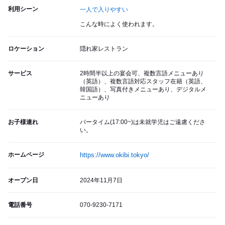
利用シーン
一人で入りやすい
こんな時によく使われます。
ロケーション
隠れ家レストラン
サービス
2時間半以上の宴会可、複数言語メニューあり
（英語）、複数言語対応スタッフ在籍（英語、
韓国語）、写真付きメニューあり、デジタルメ
ニューあり
お子様連れ
バータイム(17:00~)は未就学児はご遠慮くださ
い。
ホームページ
https://www.okibi.tokyo/
オープン日
2024年11月7日
電話番号
070-9230-7171