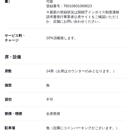
書）
可能
登録番号：T6010601069023
※最新の登録状況は国税庁インボイス制度適格
請求書発行事業者公表サイトをご確認いただく
か、店舗にお問い合わせください。
サービス料・
10%頂戴致します。
チャージ
席・設備
席数
14席（お席はカウンターのみとなります。）
個室
無
貸切
不可
禁煙・喫煙
全席禁煙
駐車場
無（近隣にコインパーキングがございます。）