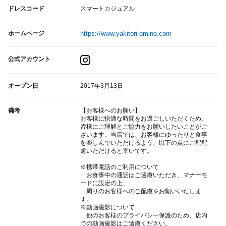
ドレスコード
スマートカジュアル
ホームページ
https://www.yakitori-omino.com
公式アカウント
オープン日
2017年3月13日
備考
【お客様へのお願い】
お客様に快適な時間をお過ごしいただくため、
皆様にご理解とご協力をお願いしたいことがご
ざいます。当店では、お客様にゆったりと食事
を楽しんでいただけるよう、以下の点にご配配
慮いただけると幸いです。
※携帯電話のご利用について
お食事中の通話はご遠慮いただき、マナーモ
ードに設定の上、
周りのお客様へのご配慮をお願いいたしま
す。
※動画撮影について
他のお客様のプライバシー保護のため、店内
での動画撮影はご遠慮ください。