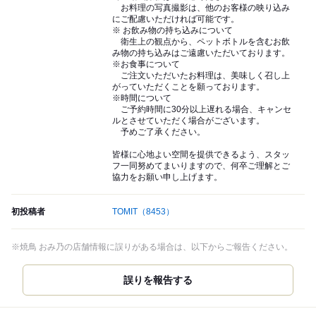
お料理の写真撮影は、他のお客様の映り込み
にご配慮いただければ可能です。
※ お飲み物の持ち込みについて
衛生上の観点から、ペットボトルを含むお飲
み物の持ち込みはご遠慮いただいております。
※お食事について
ご注文いただいたお料理は、美味しく召し上
がっていただくことを願っております。
※時間について
ご予約時間に30分以上遅れる場合、キャンセ
ルとさせていただく場合がございます。
予めご了承ください。
皆様に心地よい空間を提供できるよう、スタッ
フ一同努めてまいりますので、何卒ご理解とご
協力をお願い申し上げます。
初投稿者
TOMIT
（8453）
※焼鳥 おみ乃の店舗情報に誤りがある場合は、以下からご報告ください。
誤りを報告する