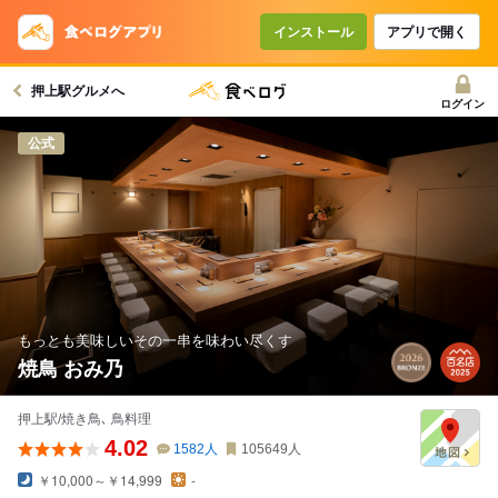
インストール
アプリで開く
押上駅グルメへ
ログイン
公式
もっとも美味しいその一串を味わい尽くす
焼鳥 おみ乃
押上駅/焼き鳥､ 鳥料理
4.02
1582
人
105649
人
￥10,000～￥14,999
-