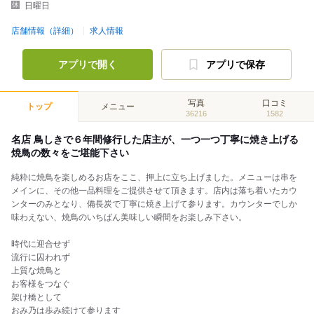
日曜日
店舗情報（詳細）
求人情報
アプリで開く
アプリで保存
写真
口コミ
トップ
メニュー
36216
1582
名店 鳥しきで６年間修行した店主が、一つ一つ丁寧に焼き上げる
焼鳥の数々をご堪能下さい
純粋に焼鳥を楽しめるお店をここ、押上に立ち上げました。メニューは串を
メインに、その他一品料理をご提供させて頂きます。店内は落ち着いたカウ
ンターのみとなり、備長炭で丁寧に焼き上げて参ります。カウンターでしか
味わえない、焼鳥のいちばん美味しい瞬間をお楽しみ下さい。
時代に迎合せず
流行に囚われず
上質な焼鳥と
お客様をつなぐ
架け橋として
おみ乃は歩み続けて参ります