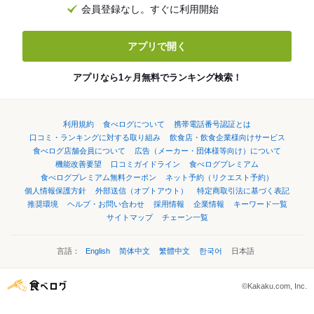
会員登録なし。すぐに利用開始
アプリで開く
アプリなら1ヶ月無料でランキング検索！
利用規約
食べログについて
携帯電話番号認証とは
口コミ・ランキングに対する取り組み
飲食店・飲食企業様向けサービス
食べログ店舗会員について
広告（メーカー・団体様等向け）について
機能改善要望
口コミガイドライン
食べログプレミアム
食べログプレミアム無料クーポン
ネット予約（リクエスト予約）
個人情報保護方針
外部送信（オプトアウト）
特定商取引法に基づく表記
推奨環境
ヘルプ・お問い合わせ
採用情報
企業情報
キーワード一覧
サイトマップ
チェーン一覧
言語：
English
简体中文
繁體中文
한국어
日本語
©Kakaku.com, Inc.