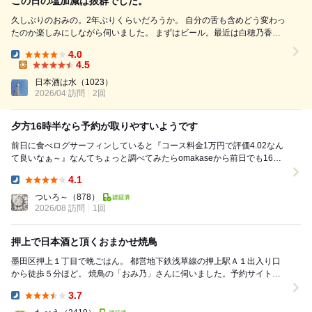
この日の塩加減は抜群でした。
久しぶりのおみの。2年ぶりくらいだろうか。 自分の舌も含めどう変わっ
たのか楽しみにしながら伺いました。 まずはビール。最近は白穂乃香を
出す店が増えてきたように思えますがこちらはヱビスビール。焼鳥とヱビ
4.0
スビールの相性もかなりいいと思うので、ヱビスビールも嬉しい。 お通
Dinner:
4.5
しの漬物と大根おろし...
Lunch:
日本酒は水
（1023）
2026/04 訪問
2回
夕方16時半なら予約が取りやすいようです
前日に食べログサーフィンしていると『コース料金1万円で評価4.02なん
て良いなぁ～』なんてちょっと調べてみたらomakaseから前日でも16時
30分からなら予約が出来たので伺いまし...
4.1
Dinner:
ついろ～
（878）
2026/08 訪問
1回
押上で日本酒と頂くおまかせ焼鳥
墨田区押上１丁目で晩ごはん。 都営地下鉄浅草線の押上駅Ａ１出入り口
から徒歩５分ほど。 焼鳥の「おみ乃」さんに伺いました。予約サイトＯ
ＭＡＫＡＳＥからの予約。 平日...
3.7
Dinner: