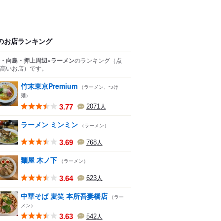
のお店ランキング
・向島・押上周辺×ラーメン
のランキング
（点
高いお店）
です。
竹末東京Premium
（ラーメン、つけ
麺）
3.77
2071
人
ラーメン ミンミン
（ラーメン）
3.69
768
人
麺屋 木ノ下
（ラーメン）
3.64
623
人
中華そば 麦笑 本所吾妻橋店
（ラー
メン）
3.63
542
人