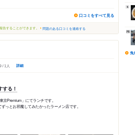
5
口コミをすべて見る
報告することができます。
問題のある口コミを連絡する
曳
詳細
9
1人
をすする！
京Premium」にてランチです。
てずっとお邪魔してみたかったラーメン店です。