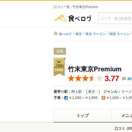
口コミ一覧 : 竹末東京Premium
食べログ
食べログ
東京
東京 ラーメン
両国 ラーメン
公式
竹末東京Premium
3.77
20
最寄り駅：
押上駅
[
東京
]
ジャンル：
ラーメ
予算：
￥1,000～￥1,999
￥1,000～￥1,9
トップ
メニ
口コミ
(
20