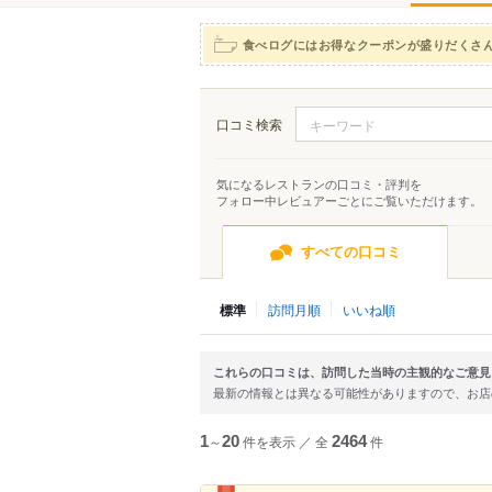
食べログにはお得なクーポンが盛りだくさ
口コミ検索
気になるレストランの口コミ・評判を
フォロー中レビュアーごとにご覧いただけます。
すべての口コミ
標準
訪問月順
いいね順
これらの口コミは、訪問した当時の主観的なご意見
最新の情報とは異なる可能性がありますので、お
1
～
20
件を表示
／
全
2464
件