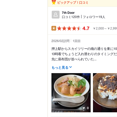
ピックアップ！口コミ
7th Door
口コミ120件
フォロワー19人
4.7
￥2,000～￥2,99
2026/02訪問
1
回目
押上駅からスカイツリーの南の通りを東に1
13時着でちょうど入れ替わりのタイミング
先に座布団が並べられていた...
もっと見る
0