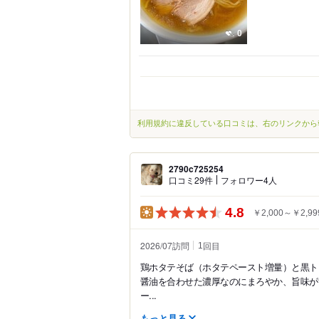
0
利用規約に違反している口コミは、右のリンクから
2790c725254
口コミ29件
フォロワー4人
4.8
￥2,000～￥2,99
2026/07訪問
回目
1
鶏ホタテそば（ホタテペースト増量）と黒ト
醤油を合わせた濃厚なのにまろやか、旨味が
ー...
もっと見る