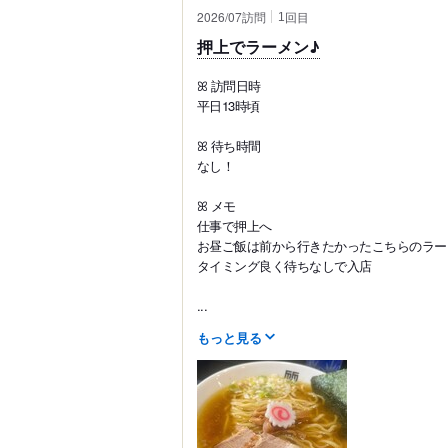
2026/07訪問
回目
1
押上でラーメン♪
ꕤ︎︎ 訪問日時
平日13時頃
ꕤ︎︎ 待ち時間
なし！
ꕤ︎︎ メモ
仕事で押上へ
お昼ご飯は前から行きたかったこちらのラー
タイミング良く待ちなしで入店
...
もっと見る