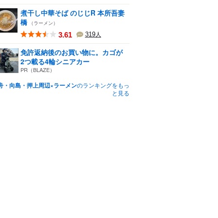
煮干し中華そば のじじR 本所吾妻
橋
（ラーメン）
3.61
319
人
免許返納後のお買い物に。カゴが
2つ載る4輪シニアカー
PR（BLAZE）
舟・向島・押上周辺×ラーメン
のランキングをもっ
と見る