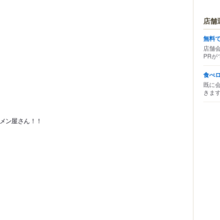
店舗
無料
店舗
PRが
食べ
既に
きま
メン屋さん！！