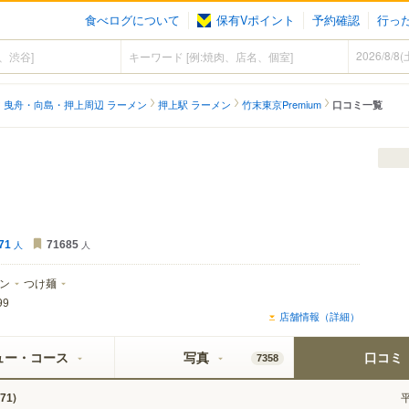
食べログについて
保有Vポイント
予約確認
行っ
曳舟・向島・押上周辺 ラーメン
押上駅 ラーメン
竹末東京Premium
口コミ一覧
71
人
71685
人
ン
つけ麺
99
店舗情報（詳細）
ュー・コース
写真
口コミ
7358
)
71