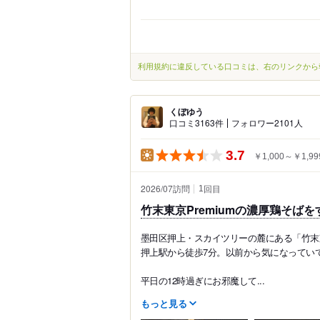
利用規約に違反している口コミは、右のリンクから
くぼゆう
口コミ3163件
フォロワー2101人
3.7
￥1,000～￥1,99
2026/07訪問
回目
1
竹末東京Premiumの濃厚鶏そば
墨田区押上・スカイツリーの麓にある「竹末東
押上駅から徒歩7分。以前から気になってい
平日の12時過ぎにお邪魔して...
もっと見る