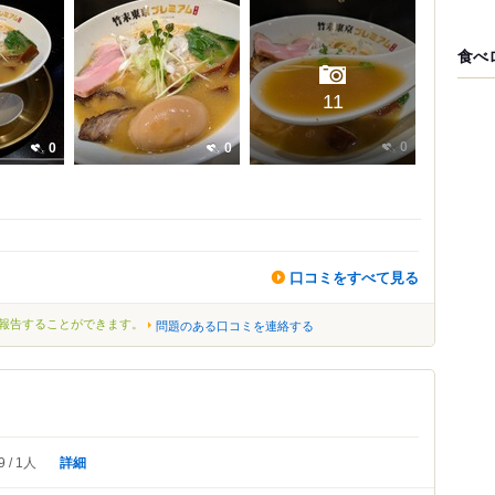
食べ
11
0
0
0
口コミをすべて見る
報告することができます。
問題のある口コミを連絡する
詳細
9
1人