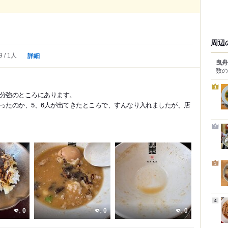
周辺
詳細
9
1人
曳舟
数の
1
0分強のところにあります。
だったのか、5、6人が出てきたところで、すんなり入れましたが、店
2
3
4
0
0
0