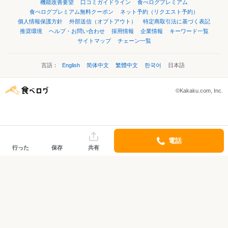
機能改善要望
口コミガイドライン
食べログプレミアム
食べログプレミアム無料クーポン
ネット予約（リクエスト予約）
個人情報保護方針
外部送信（オプトアウト）
特定商取引法に基づく表記
推奨環境
ヘルプ・お問い合わせ
採用情報
企業情報
キーワード一覧
サイトマップ
チェーン一覧
言語：
English
简体中文
繁體中文
한국어
日本語
©Kakaku.com, Inc.
電話
行った
保存
共有