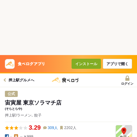
インストール
アプリで開く
押上駅グルメへ
ログイン
公式
宙寅屋 東京ソラマチ店
(そらとらや)
押上駅/ラーメン､ 餃子
3.29
309
人
2202
人
-
～￥999