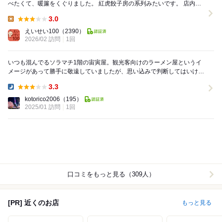
べたくて、暖簾をくぐりました。 紅虎餃子房の系列みたいです。 店内は
活気に満ちており、観光客から地元の...
3.0
Lunch:
えいせい100
（2390）
2026/02 訪問
1回
いつも混んでるソラマチ1階の宙寅屋。観光客向けのラーメン屋というイ
メージがあって勝手に敬遠していましたが、思い込みで判断してはいけな
いと初訪問。 注文したのは、担々麺と餃子のセッ...
3.3
Dinner:
kotorico2006
（195）
2025/01 訪問
1回
口コミをもっと見る（309人）
[PR] 近くのお店
もっと見る