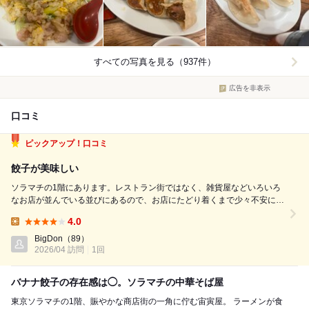
すべての写真を見る（937件）
広告を非表示
口コミ
ピックアップ！口コミ
餃子が美味しい
ソラマチの1階にあります。レストラン街ではなく、雑貨屋などいろいろ
なお店が並んでいる並びにあるので、お店にたどり着くまで少々不安にな
ります。店内はほぼ満席で外国人が多いです（レストラン街のお店がどこ
4.0
も長蛇の列なので、こちらに流れてくるのでしょう）。「中華そばと手打
Lunch:
ち餃子」のセット1,200円を注文し...
BigDon
（89）
2026/04 訪問
1回
バナナ餃子の存在感は◯。ソラマチの中華そば屋
東京ソラマチの1階、賑やかな商店街の一角に佇む宙寅屋。 ラーメンが食