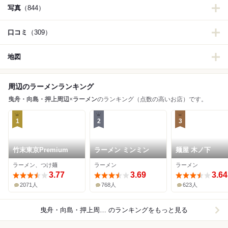
写真
（844）
口コミ
（309）
地図
周辺のラーメンランキング
曳舟・向島・押上周辺
×
ラーメン
のランキング（点数の高いお店）です。
1
2
3
竹末東京Premium
ラーメン ミンミン
麺屋 木ノ下
ラーメン、つけ麺
ラーメン
ラーメン
3.77
3.69
3.64
2071人
768人
623人
曳舟・向島・押上周辺×ラーメン
のランキングをもっと見る