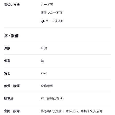
支払い方法
カード可
電子マネー不可
QRコード決済可
席・設備
席数
48席
個室
無
貸切
不可
禁煙・喫煙
全席禁煙
駐車場
有（施設に有り）
空間・設備
落ち着いた空間、席が広い、車椅子で入店可