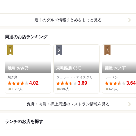
近くのグルメ情報まとめをもっと見る
周辺のお店ランキング
1
2
3
焼鳥 おみ乃
東毛酪農 63℃
麺屋 木ノ下
焼き鳥
ジェラート・アイスクリーム
ラーメン
4.02
3.69
3.64
1582人
886人
623人
曳舟・向島・押上周辺
のレストラン情報を見る
ランチのお店を探す