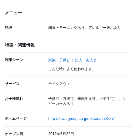
メニュー
料理
朝食・モーニングあり、アレルギー表示あり
特徴・関連情報
利用シーン
家族・子供と
知人・友人と
こんな時によく使われます。
サービス
テイクアウト
お子様連れ
子供可（乳児可、未就学児可、小学生可）、ベ
ビーカー入店可
ホームページ
http://kiwa-group.co.jp/restaurant/327/
オープン日
2012年5月22日