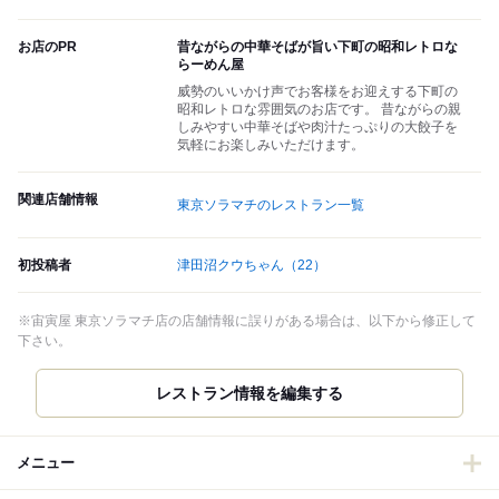
お店のPR
昔ながらの中華そばが旨い下町の昭和レトロな
らーめん屋
威勢のいいかけ声でお客様をお迎えする下町の
昭和レトロな雰囲気のお店です。 昔ながらの親
しみやすい中華そばや肉汁たっぷりの大餃子を
気軽にお楽しみいただけます。
関連店舗情報
東京ソラマチのレストラン一覧
初投稿者
津田沼クウちゃん
（22）
※宙寅屋 東京ソラマチ店の店舗情報に誤りがある場合は、以下から修正して
下さい。
レストラン情報を編集する
メニュー