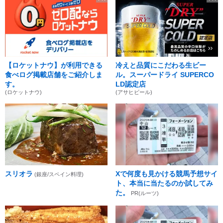
【ロケットナウ】が利用できる
冷えと品質にこだわる生ビー
食べログ掲載店舗をご紹介しま
ル。スーパードライ SUPERCO
す。
LD認定店
(ロケットナウ)
(アサヒビール)
スリオラ
Xで何度も見かける競馬予想サイ
(銀座/スペイン料理)
ト、本当に当たるのか試してみ
た。
PR(ルーツ)