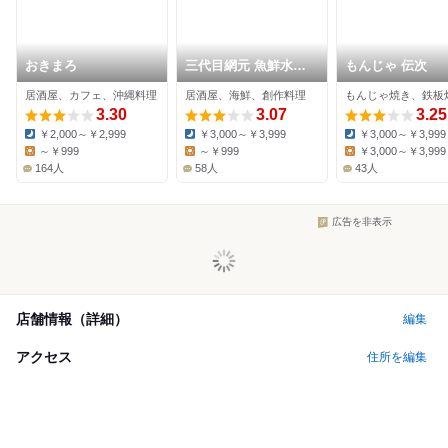
おきまろ
三代目網元 魚鮮水産
もんじゃ 伝次
本所吾妻橋店
居酒屋、カフェ、沖縄料理
居酒屋、海鮮、創作料理
3.30
3.07
3.25
￥2,000～￥2,999
￥3,000～￥3,999
￥3,000～￥3,999
Dinner:
Dinner:
Dinner:
～￥999
～￥999
￥3,000～￥3,999
Lunch:
Lunch:
Lunch:
164人
58人
43人
広告を非表示
店舗情報（詳細）
編集
アクセス
住所を編集