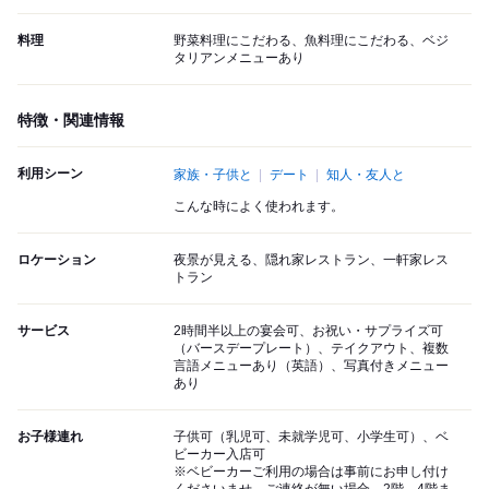
料理
野菜料理にこだわる、魚料理にこだわる、ベジ
タリアンメニューあり
特徴・関連情報
利用シーン
家族・子供と
デート
知人・友人と
こんな時によく使われます。
ロケーション
夜景が見える、隠れ家レストラン、一軒家レス
トラン
サービス
2時間半以上の宴会可、お祝い・サプライズ可
（バースデープレート）、テイクアウト、複数
言語メニューあり（英語）、写真付きメニュー
あり
お子様連れ
子供可（乳児可、未就学児可、小学生可）、ベ
ビーカー入店可
※ベビーカーご利用の場合は事前にお申し付け
くださいませ。ご連絡が無い場合、2階、4階ま