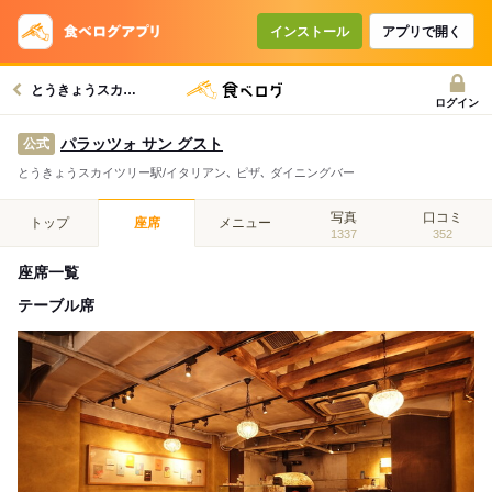
インストール
アプリで開く
とうきょうスカイツリー駅グルメへ
ログイン
パラッツォ サン グスト
公式
とうきょうスカイツリー駅/イタリアン､ ピザ､ ダイニングバー
写真
口コミ
トップ
座席
メニュー
1337
352
座席一覧
テーブル席