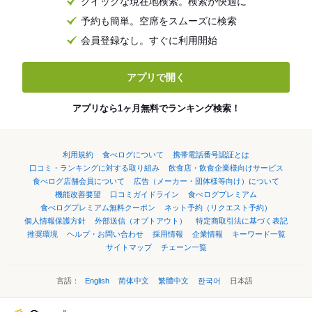
クイックな現在地検索。検索が快適に
予約も簡単。空席をスムーズに検索
会員登録なし。すぐに利用開始
アプリで開く
アプリなら1ヶ月無料でランキング検索！
利用規約
食べログについて
携帯電話番号認証とは
口コミ・ランキングに対する取り組み
飲食店・飲食企業様向けサービス
食べログ店舗会員について
広告（メーカー・団体様等向け）について
機能改善要望
口コミガイドライン
食べログプレミアム
食べログプレミアム無料クーポン
ネット予約（リクエスト予約）
個人情報保護方針
外部送信（オプトアウト）
特定商取引法に基づく表記
推奨環境
ヘルプ・お問い合わせ
採用情報
企業情報
キーワード一覧
サイトマップ
チェーン一覧
言語：
English
简体中文
繁體中文
한국어
日本語