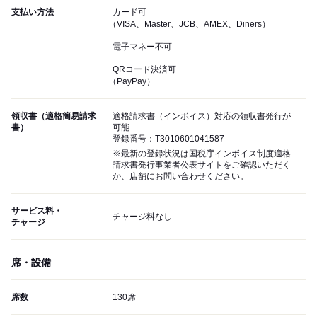
支払い方法
カード可
（VISA、Master、JCB、AMEX、Diners）
電子マネー不可
QRコード決済可
（PayPay）
領収書（適格簡易請求
適格請求書（インボイス）対応の領収書発行が
書）
可能
登録番号：T3010601041587
※最新の登録状況は国税庁インボイス制度適格
請求書発行事業者公表サイトをご確認いただく
か、店舗にお問い合わせください。
サービス料・
チャージ料なし
チャージ
席・設備
席数
130席