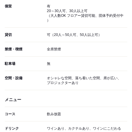
個室
有
20～30人可、30人以上可
（大人数OK フロアー貸切可能、団体予約受付中
）
貸切
可（20人～50人可、50人以上可）
禁煙・喫煙
全席禁煙
駐車場
無
空間・設備
オシャレな空間、落ち着いた空間、席が広い、
プロジェクターあり
メニュー
コース
飲み放題
ドリンク
ワインあり、カクテルあり、ワインにこだわる