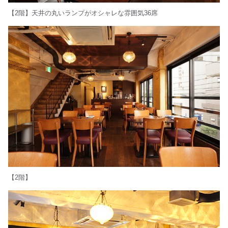
【2階】天井の丸いランプがオシャレな雰囲気36席
【2階】