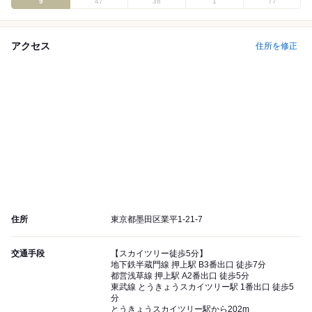
9
47
38
1
77
アクセス
住所を修正
住所
東京都墨田区業平1-21-7
交通手段
【スカイツリー徒歩5分】
地下鉄半蔵門線 押上駅 B3番出口 徒歩7分
都営浅草線 押上駅 A2番出口 徒歩5分
東武線 とうきょうスカイツリー駅 1番出口 徒歩5
分
とうきょうスカイツリー駅から202m