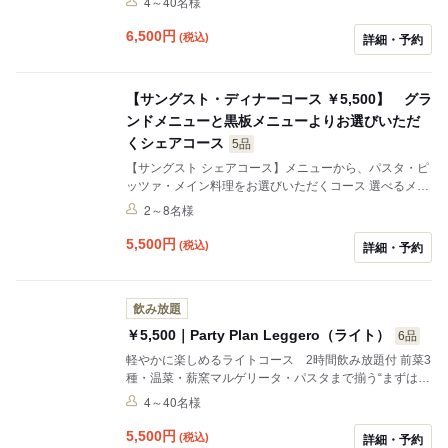
4～40名様
6,500
円
(税込)
詳細・予約
【サングスト・ディナーコース ￥5,500】 グラ
ンドメニューと黒板メニューよりお選びいただ
くシェアコース
5品
【サングスト シェアコース】メニューから、パスタ・ピ
ッツァ・メイン料理をお選びいただくコース 選べるメニ
ューは、イタリアの定番のお料理を中心としたグランド
2～8名様
メニューとイタリア現地で愛される郷土料理を中心とし
た黒板メニューから当日お選びください。
5,500
円
(税込)
詳細・予約
飲み放題
￥5,500｜Party Plan Leggero（ライト）
6品
軽やかに楽しめるライトコース 2時間飲み放題付 前菜3
種・温菜・薪窯マルゲリータ・パスタまで揃う“まずはこ
こから”の入門プラン
4～40名様
5,500
円
(税込)
詳細・予約