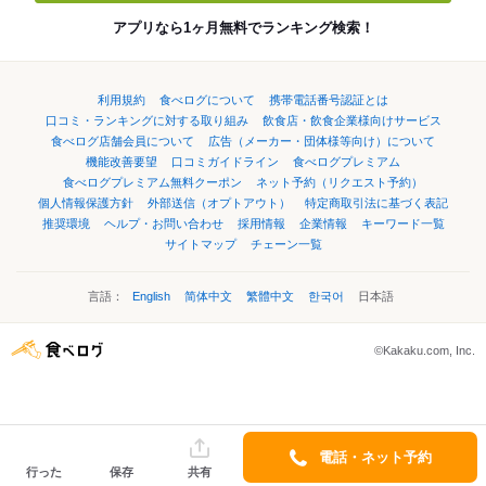
アプリなら1ヶ月無料でランキング検索！
利用規約
食べログについて
携帯電話番号認証とは
口コミ・ランキングに対する取り組み
飲食店・飲食企業様向けサービス
食べログ店舗会員について
広告（メーカー・団体様等向け）について
機能改善要望
口コミガイドライン
食べログプレミアム
食べログプレミアム無料クーポン
ネット予約（リクエスト予約）
個人情報保護方針
外部送信（オプトアウト）
特定商取引法に基づく表記
推奨環境
ヘルプ・お問い合わせ
採用情報
企業情報
キーワード一覧
サイトマップ
チェーン一覧
言語：
English
简体中文
繁體中文
한국어
日本語
©Kakaku.com, Inc.
電話・ネット予約
行った
保存
共有