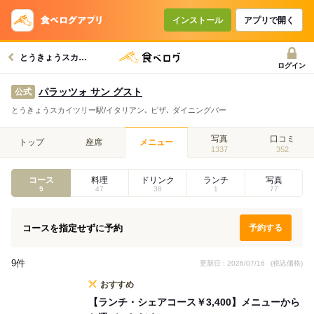
コースで使えるクーポン
戻る
インストール
アプリで開く
とうきょうスカイツリー駅グルメへ
クーポンを利用せず予約する
ログイン
パラッツォ サン グスト
公式
とうきょうスカイツリー駅/イタリアン､ ピザ､ ダイニングバー
写真
口コミ
トップ
座席
メニュー
1337
352
コース
料理
ドリンク
ランチ
写真
9
47
38
1
77
コースを指定せずに予約
予約する
9件
更新日 : 2026/07/16
(税込価格)
おすすめ
【ランチ・シェアコース￥3,400】メニューから