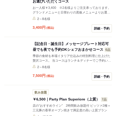
お選びいただくコース
お一人様￥3,400 ※2名様よりご注文承っております。
グランドメニューと日替わりの黒板メニューよりお選び
頂く、プリフィクス形式のランチシェアコースです。 イ
2～8名様
タリアの定番のお料理を中心としたグランドメニューよ
り約50種類、イタリア現地で愛される郷土料理を中心と
3,400
円
(税込)
詳細・予約
した黒板メニューより約20種類、ドリンク類に関しても
イタリア産生ビール他、泡・白・赤ワイン、ソフトドリ
ンクと約20種類程をご用意。
【記念日・誕生日】メッセージプレート対応可
昼でも夜でも予約OKシェフおまかせコース
6品
季節の食材を本場イタリア仕込みの特別料理に仕上げた
贅沢コース。 当コースはランチ＆ディナーでご予約いた
だけます。メニューは仕入ごとに変わるこだわりの内容
2～8名様
でご用意致します。 お客様のお好みやご希望などにもお
応え致しますので お気軽にお問い合わせください!!
7,500
円
(税込)
詳細・予約
飲み放題
￥6,500｜Party Plan Superiore（上質）
7品
店の“おすすめライン” 2時間飲み放題付 ピッツァ2種＋
三元豚の香草オーブン焼きで満足度の高い上質プラン