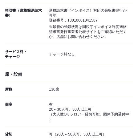
領収書（適格簡易請求
適格請求書（インボイス）対応の領収書発行が
書）
可能
登録番号：T3010601041587
※最新の登録状況は国税庁インボイス制度適格
請求書発行事業者公表サイトをご確認いただく
か、店舗にお問い合わせください。
サービス料・
チャージ料なし
チャージ
席・設備
席数
130席
個室
有
20～30人可、30人以上可
（大人数OK フロアー貸切可能、団体予約受付中
）
貸切
可（20人～50人可、50人以上可）