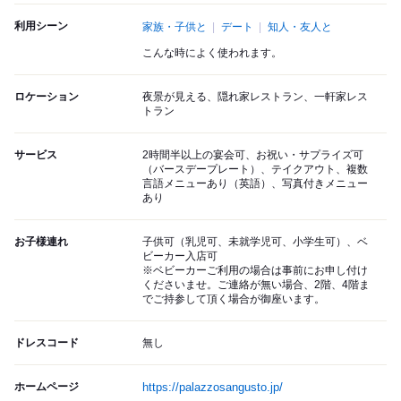
利用シーン
家族・子供と
デート
知人・友人と
こんな時によく使われます。
ロケーション
夜景が見える、隠れ家レストラン、一軒家レス
トラン
サービス
2時間半以上の宴会可、お祝い・サプライズ可
（バースデープレート）、テイクアウト、複数
言語メニューあり（英語）、写真付きメニュー
あり
お子様連れ
子供可（乳児可、未就学児可、小学生可）、ベ
ビーカー入店可
※ベビーカーご利用の場合は事前にお申し付け
くださいませ。ご連絡が無い場合、2階、4階ま
でご持参して頂く場合が御座います。
ドレスコード
無し
ホームページ
https://palazzosangusto.jp/