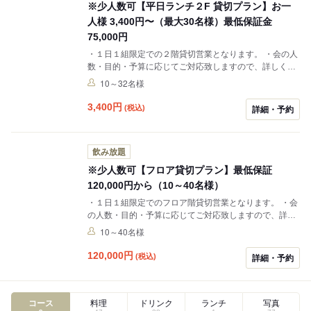
※少人数可【平日ランチ２F 貸切プラン】お一
人様 3,400円〜（最大30名様）最低保証金
75,000円
・１日１組限定での２階貸切営業となります。 ・会の人
数・目的・予算に応じてご対応致しますので、詳しくは
お電話にてご相談下さいませ。
10～32名様
3,400
円
(税込)
詳細・予約
飲み放題
※少人数可【フロア貸切プラン】最低保証
120,000円から（10～40名様）
・１日１組限定でのフロア階貸切営業となります。 ・会
の人数・目的・予算に応じてご対応致しますので、詳し
くはお電話にてご相談下さいませ。
10～40名様
120,000
円
(税込)
詳細・予約
コース
料理
ドリンク
ランチ
写真