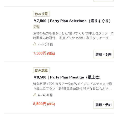
飲み放題
￥7,500｜Party Plan Selezione（選りすぐり）
7品
素材の魅力を引き出した“選りすぐり”の中上位プラン 2
時間飲み放題付。 薪窯ピッツァ2種＋和牛タリアータの
贅沢構成
4～40名様
7,500
円
(税込)
詳細・予約
飲み放題
￥8,500｜Party Plan Prestige（最上位）
鮮魚料理＋和牛タリアータのWメインにドルチェまで揃
う最上位プラン 2時間飲み放題付 特別な日にもふさわ
しいプレミアムコース
4～40名様
8,500
円
(税込)
詳細・予約