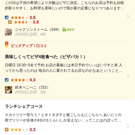
この日は子供の希望により夕飯はピザに決定。こちらのお店は予約も比較
的取りやすく、お料理も美味しいので我が家の定番になりつつあります。
頼むのも決まってサングストコース。とはいえアラカルトメニューから自
3.8
由に選べるプリフィクススタイルなので毎回違うメニューが楽しめます。
Dinner:
3.8
この日頼んだ内容はこちら。 サングストコース 5,500円 ☆ 前菜盛り合
Lunch:
ジャクソンストーム
（549）
わせ ☆ タコのトマトソース ファルファッレ ...
2025/03 訪問
4回
ピックアップ！口コミ
美味しくってピザ4枚食べた（ピザバカ！）
日曜日 18:30~5名で予約 お店の看板には本日予約でいっぱいですと有 入
ってから思ったのは 地元の人に愛されてるお店なのかなあと いうこと。
3階まである店内はかなーり座席数多く 会社の近くにあったら階数貸切と
4.3
かできて 便利そうだなと思った（謎の幹事目線失礼します） 注文する...
Dinner:
鈴木ぺこぺこ
（152）
2025/12 訪問
1回
ランチシェアコース
スカイツリー登ろう！とオトモダチと腹ごしらえにこちらへ あいにくの
雨でツリーが全体の4分の1くらいしか見えない…ってことはのぼっても
何も見えないよね。今日はツリーは諦めましょう ...
3.3
Lunch: