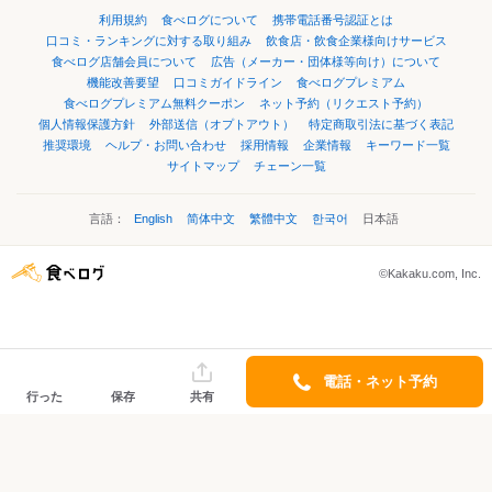
利用規約
食べログについて
携帯電話番号認証とは
口コミ・ランキングに対する取り組み
飲食店・飲食企業様向けサービス
食べログ店舗会員について
広告（メーカー・団体様等向け）について
機能改善要望
口コミガイドライン
食べログプレミアム
食べログプレミアム無料クーポン
ネット予約（リクエスト予約）
個人情報保護方針
外部送信（オプトアウト）
特定商取引法に基づく表記
推奨環境
ヘルプ・お問い合わせ
採用情報
企業情報
キーワード一覧
サイトマップ
チェーン一覧
言語：
English
简体中文
繁體中文
한국어
日本語
©Kakaku.com, Inc.
電話・ネット予約
行った
保存
共有