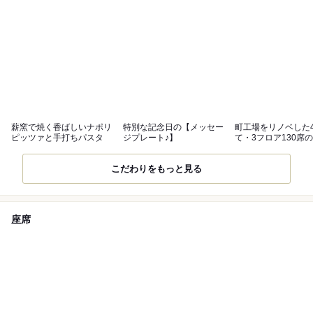
薪窯で焼く香ばしいナポリ
特別な記念日の【メッセー
町工場をリノベした
ピッツァと手打ちパスタ
ジプレート♪】
て・3フロア130席
間
こだわりをもっと見る
座席