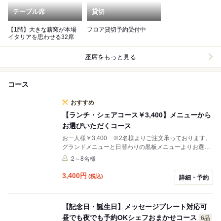
テーブル席
貸切
【1階】大きな薪窯が本場
フロア貸切予約受付中
イタリアを思わせる32席
座席をもっと見る
コース
おすすめ
【ランチ・シェアコース￥3,400】メニューから
お選びいただくコース
お一人様￥3,400 ※2名様よりご注文承っております。
グランドメニューと日替わりの黒板メニューよりお選び
頂く、プリフィクス形式のランチシェアコースです。 イ
2～8名様
タリアの定番のお料理を中心としたグランドメニューよ
り約50種類、イタリア現地で愛される郷土料理を中心と
3,400
円
(税込)
詳細・予約
した黒板メニューより約20種類、ドリンク類に関しても
イタリア産生ビール他、泡・白・赤ワイン、ソフトドリ
ンクと約20種類程をご用意。
【記念日・誕生日】メッセージプレート対応可
昼でも夜でも予約OKシェフおまかせコース
6品