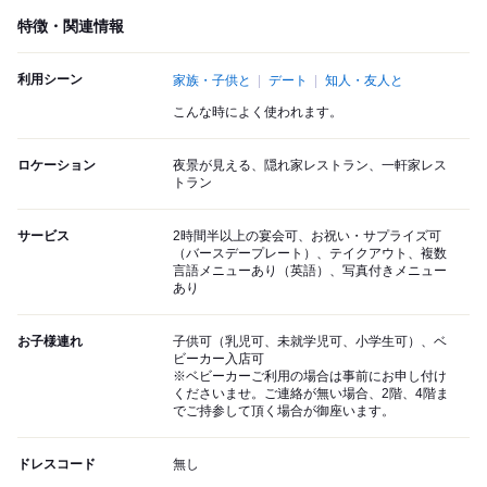
特徴・関連情報
利用シーン
家族・子供と
デート
知人・友人と
こんな時によく使われます。
ロケーション
夜景が見える、隠れ家レストラン、一軒家レス
トラン
サービス
2時間半以上の宴会可、お祝い・サプライズ可
（バースデープレート）、テイクアウト、複数
言語メニューあり（英語）、写真付きメニュー
あり
お子様連れ
子供可（乳児可、未就学児可、小学生可）、ベ
ビーカー入店可
※ベビーカーご利用の場合は事前にお申し付け
くださいませ。ご連絡が無い場合、2階、4階ま
でご持参して頂く場合が御座います。
ドレスコード
無し