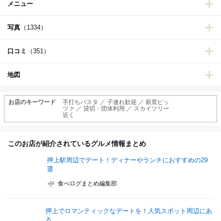
メニュー
写真
（1334）
口コミ
（351）
地図
お店のキーワード
手打ちパスタ ／ 子連れ歓迎 ／ 薪窯ピッ
ツァ ／ 貸切・団体利用 ／ スカイツリー
近く
このお店が紹介されているグルメ情報まとめ
押上駅周辺でデート！ディナーやランチにおすすめの29
選
食べログまとめ編集部
押上でロマンティックなデートを！人気スポット周辺にあ
る...