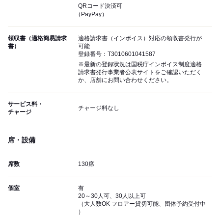
QRコード決済可
（PayPay）
領収書（適格簡易請求
適格請求書（インボイス）対応の領収書発行が
書）
可能
登録番号：T3010601041587
※最新の登録状況は国税庁インボイス制度適格
請求書発行事業者公表サイトをご確認いただく
か、店舗にお問い合わせください。
サービス料・
チャージ料なし
チャージ
席・設備
席数
130席
個室
有
20～30人可、30人以上可
（大人数OK フロアー貸切可能、団体予約受付中
）