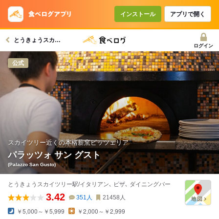
コースで使えるクーポン
戻る
インストール
アプリで開く
とうきょうスカイツリー駅グルメへ
クーポンを利用せず予約する
ログイン
公式
スカイツリー近くの本格薪窯ピッツェリア
パラッツォ サン グスト
(Palazzo San Gusto)
とうきょうスカイツリー駅/イタリアン､ ピザ､ ダイニングバー
3.42
351
人
21458
人
￥5,000～￥5,999
￥2,000～￥2,999