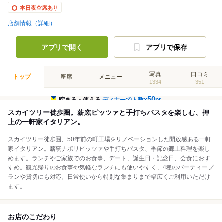
本日夜空席あり
店舗情報（詳細）
アプリで開く
アプリで保存
写真
口コミ
トップ
座席
メニュー
1334
351
50
貯まる・使える
ディナーで人数×
pt
スカイツリー徒歩圏。薪窯ピッツァと手打ちパスタを楽しむ、押
上の一軒家イタリアン。
スカイツリー徒歩圏、50年前の町工場をリノベーションした開放感ある一軒
家イタリアン。薪窯ナポリピッツァや手打ちパスタ、季節の郷土料理を楽し
めます。ランチやご家族でのお食事、デート、誕生日・記念日、会食におす
すめ。観光帰りのお食事や気軽なランチにも使いやすく、4種のパーティープ
ランや貸切にも対応。日常使いから特別な集まりまで幅広くご利用いただけ
ます。
お店のこだわり