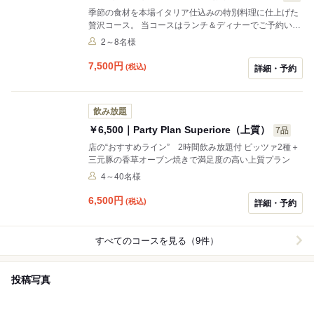
季節の食材を本場イタリア仕込みの特別料理に仕上げた
贅沢コース。 当コースはランチ＆ディナーでご予約いた
だけます。メニューは仕入ごとに変わるこだわりの内容
2～8名様
でご用意致します。 お客様のお好みやご希望などにもお
応え致しますので お気軽にお問い合わせください!!
7,500
円
(税込)
詳細・予約
飲み放題
￥6,500｜Party Plan Superiore（上質）
7品
店の“おすすめライン” 2時間飲み放題付 ピッツァ2種＋
三元豚の香草オーブン焼きで満足度の高い上質プラン
4～40名様
6,500
円
(税込)
詳細・予約
すべてのコースを見る（9件）
投稿写真