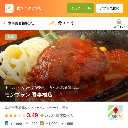
インストール
アプリで開く
本所吾妻橋駅グルメへ
ログイン
公式
手ごねハンバーグが魅力！食べ飲み放題も◎
モンブラン 吾妻橋店
本所吾妻橋駅/ハンバーグ､ ステーキ､ 洋食
3.49
673
人
33244
人
￥1,000～￥1,999
￥1,000～￥1,999