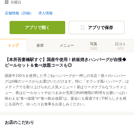
月曜日
店舗情報（詳細）
求人情報
アプリで開く
アプリで保存
写真
口コミ
トップ
座席
メニュー
2192
673
【本所吾妻橋駅すぐ】国産牛使用！鉄板焼きハンバーグが自慢◆
ビールセット＆食べ放題コースも◎
国産牛100％を使用した手ごねハンバーグが一押しの当店！熱々のハンバー
グは6種のソースからお選びいただけます。特に「オランダ風ハンバーグ」は
メディアでも取り上げられた人気メニュー！昼はリーズナブルなランチメニ
ュー、夜はビールセットやおつまみが充実◎約60種類の料理をお腹いっぱい
味わえる“食べ放題”や“食べ飲み放題”は、宴会にも最適です♪下町らしさを感
じる店内で、ゆったりお食事をお楽しみください。
お店のこだわり