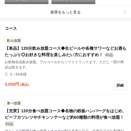
座席をもっと見る
コース
飲み放題
【単品】120分飲み放題コース◆生ビールや各種サワーなどお酒も
たっぷり◎お好きな料理を楽しみたい方におすすめ！
40品
お飲物全品飲み放題。アルコールからソフトドリンクまで。ただし一部の商
品は除きます。
3～50名様
3,058
円
(税込)
詳細
食べ放題
【充実】120分食べ放題コース◆名物の鉄板ハンバーグをはじめ、
ビーフカツレツやチキンソテーなど約60種類の料理が食べ放題！
65品
ほとんどの料理が食べ放題！オーダー制の為作り立て、出来立てのお料理が