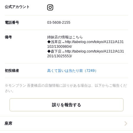
公式アカウント
電話番号
03-5608-2155
備考
姉妹店の情報はこちら
◆浅草店→http://tabelog.com/tokyo/A1311/A131
102/13009804/
◆森下店→http://tabelog.com/tokyo/A1312/A131
201/13025553/
初投稿者
高くて旨いは当たり前
（7249）
※モンブラン 吾妻橋店の店舗情報に誤りがある場合は、以下からご報告くだ
さい。
誤りを報告する
座席