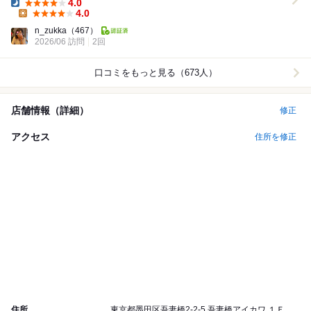
4.0
Dinner:
4.0
Lunch:
n_zukka
（467）
2026/06 訪問
2回
口コミをもっと見る（673人）
店舗情報（詳細）
修正
アクセス
住所を修正
住所
東京都墨田区吾妻橋2-2-5 吾妻橋アイカワ １Ｆ