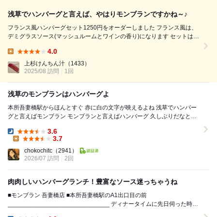
浅草でハンバーグと言えば、やはりモンブランですかね～♪
フランス風ハンバーグセット1250円をオーダーしました フランス風は、
デミグラスソース(マッシュルームとワインの香り)になります セットは、
ハンバーグ、ライス、味噌汁に小鉢の内容です ジュージューと音を鳴ら
4.0
して鉄板が到着です 国産牛肩ロース100%を使用したハンバーグは肉感が
Lunch:
良い、厚みしっか...
上杉けんちん汁
（1433）
2025/08 訪問
1回
浅草のモンブランはハンバーグよ
本所吾妻橋駅からほんとすぐ 赤に白の文字が映えるよね 浅草でハンバー
グと言えばモンブラン モンブランと言えばハンバーグ 久しぶりだなと思
ったけど6年ぶり なんか店...
3.6
Dinner:
3.7
Lunch:
chokochitc
（2941）
2026/07 訪問
2回
肉肉しいハンバーグランチ！豊富なソース迷っちゃうね
■モンブラン 吾妻橋店 ■本所吾妻橋駅のA1出口目の前
______________________________ ディナータイムに先日伺った時気
に入っちゃったのでこの日は...