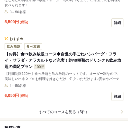
食べられます！
3～50名様
5,500
円
(税込)
詳細
おすすめ
飲み放題
食べ放題
【お得】食べ飲み放題コース◆自慢の手ごねハンバーグ・フラ
イ・サラダ・アラカルトなど充実！約40種類のドリンクも飲み放
題の満足プラン
100品
【時間制限120分】食べ放題と飲み放題のセットです。オーダー制なので、
美味しい出来立てのお料理を好きなだけご注文いただけます♪宴会やパーティ
ーにご活用頂いております♪ぜひ、ご利用くださませ。
1～50名様
6,050
円
(税込)
詳細
すべてのコースを見る（3件）
投稿写真