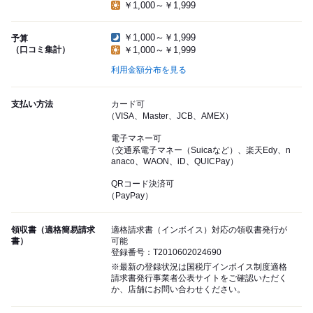
￥1,000～￥1,999
￥1,000～￥1,999
予算
（口コミ集計）
￥1,000～￥1,999
利用金額分布を見る
支払い方法
カード可
（VISA、Master、JCB、AMEX）
電子マネー可
（交通系電子マネー（Suicaなど）、楽天Edy、n
anaco、WAON、iD、QUICPay）
QRコード決済可
（PayPay）
領収書（適格簡易請求
適格請求書（インボイス）対応の領収書発行が
書）
可能
登録番号：T2010602024690
※最新の登録状況は国税庁インボイス制度適格
請求書発行事業者公表サイトをご確認いただく
か、店舗にお問い合わせください。