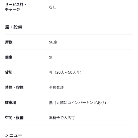
サービス料・
なし
チャージ
席・設備
席数
50席
個室
無
貸切
可（20人～50人可）
禁煙・喫煙
全席禁煙
駐車場
無（近隣にコインパーキングあり）
空間・設備
車椅子で入店可
メニュー