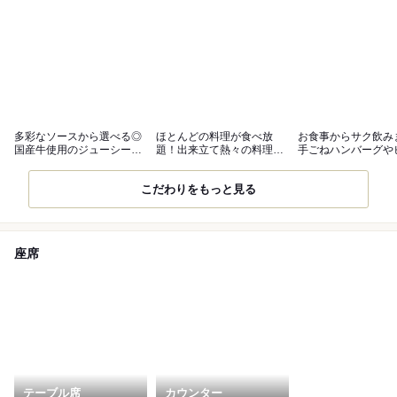
多彩なソースから選べる◎
ほとんどの料理が食べ放
お食事からサク飲み
国産牛使用のジューシーハ
題！出来立て熱々の料理を
手ごねハンバーグや
ンバーグ！
ご堪能あれ♪
セットは必見
こだわりをもっと見る
座席
テーブル席
カウンター