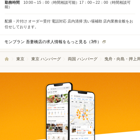
勤務時間
10:00～15：00（時間相談可能）17：00～22：00（時間相談可
能）
配膳・片付け オーダー受付 電話対応 店内清掃 洗い場補助 店内業務全般をお
任せしております。
モンブラン 吾妻橋店の求人情報をもっと見る（
3
件）
東京
東京 ハンバーグ
両国 ハンバーグ
曳舟・向島・押上周