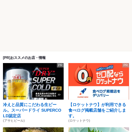
[PR]おススメのお店・情報
PR
PR
冷えと品質にこだわる生ビー
【ロケットナウ】が利用できる
ル。スーパードライ SUPERCO
食べログ掲載店舗をご紹介しま
LD認定店
す。
(アサヒビール)
(ロケットナウ)