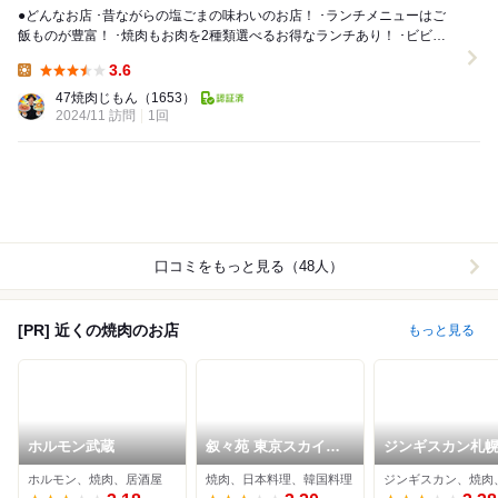
●どんなお店 ･昔ながらの塩ごまの味わいのお店！ ･ランチメニューはご
飯ものが豊富！ ･焼肉もお肉を2種類選べるお得なランチあり！ ･ビビン
バが予想外に大ヒット！ ●...
3.6
Lunch:
47焼肉じもん
（1653）
2024/11 訪問
1回
口コミをもっと見る（48人）
[PR] 近くの焼肉のお店
もっと見る
ホルモン武蔵
叙々苑 東京スカイツ
ジンギスカン札幌
リータウン・ソラマチ
一 東京スカイツリー
ホルモン、焼肉、居酒屋
焼肉、日本料理、韓国料理
店
駅前店