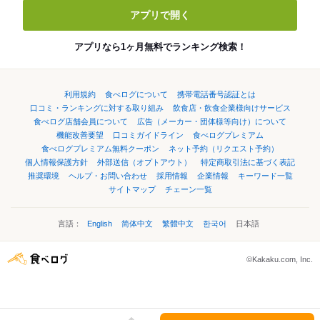
アプリで開く
アプリなら1ヶ月無料でランキング検索！
利用規約
食べログについて
携帯電話番号認証とは
口コミ・ランキングに対する取り組み
飲食店・飲食企業様向けサービス
食べログ店舗会員について
広告（メーカー・団体様等向け）について
機能改善要望
口コミガイドライン
食べログプレミアム
食べログプレミアム無料クーポン
ネット予約（リクエスト予約）
個人情報保護方針
外部送信（オプトアウト）
特定商取引法に基づく表記
推奨環境
ヘルプ・お問い合わせ
採用情報
企業情報
キーワード一覧
サイトマップ
チェーン一覧
言語：
English
简体中文
繁體中文
한국어
日本語
©Kakaku.com, Inc.