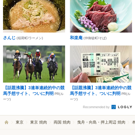
さんじ
和楽庵
(稲荷町/ラーメン)
(仲御徒町/そば)
【話題沸騰】3連単連続的中の競
【話題沸騰】3連単連続的中の競
馬予想サイト、ついに判明
馬予想サイト、ついに判明
PR(ル
PR(ル
ーツ)
ーツ)
Recommended by
東京
東京 焼肉
両国 焼肉
曳舟・向島・押上周辺 焼肉