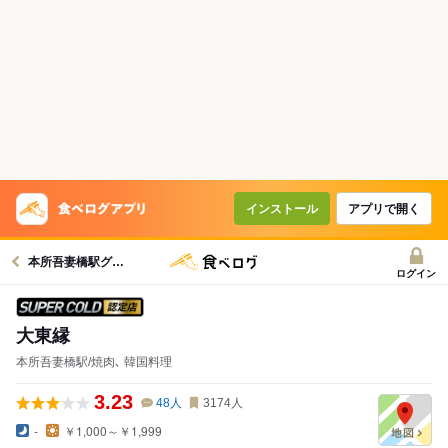
インストール
アプリで開く
本所吾妻橋駅グルメへ
ログイン
スーパードライ SUPER COLD認定店
大東縁
本所吾妻橋駅/焼肉､ 韓国料理
3.23
48
人
3174
人
-
￥1,000～￥1,999