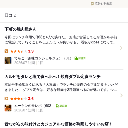
広告を非表示
口コミ
下町の焼肉屋さん
今回はランチ利用で仲間と4人で訪れた。 お店が営業してるか否かを事前
に電話して、行くことを伝えたほうが良いかも。 看板がcloseになってい
たので、ビックリしたけれど、お店...
3.9
Lunch:
てらこ（趣味コンシェルジュ）
（31）
2026/07 訪問
1回
カルビをタレと塩で食べ比べ！焼肉ダブル定食ランチ
本所吾妻橋駅近くにある「大東縁」でランチに焼肉のダブル定食をいただ
きました。 ダブル定食は、好きな焼肉を2種類選べるのが魅力です。今回
はカルビをタレ味と塩味で注文し、同じ部位...
3.6
Lunch:
ムーケンの食レポ
（602）
2026/07 訪問
1回
昔ながらの味付けとカジュアルな価格が利用しやすいお店！