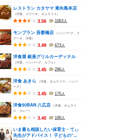
レストラン カタヤマ 東向島本店
（洋食、ステーキ、オムライス）
3.56
1063
人
モンブラン 吾妻橋店
（ハンバーグ、ス
テーキ、洋食）
3.49
673
人
洋食屋 銀座グリルカーディナル
（洋食、ハンバーグ、カフェ）
3.45
296
人
洋食 あきら
（洋食、オムライス、ハンバ
ーグ）
3.45
175
人
洋食50BAN 八広店
（洋食、オムライ
ス、カレー）
3.40
100
人
いま最も相談したい保育士・てぃ
先生がアドバイス！ 子どもの“...