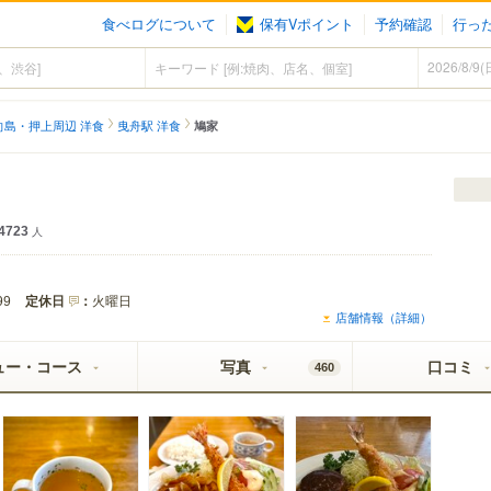
食べログについて
保有Vポイント
予約確認
行っ
向島・押上周辺 洋食
曳舟駅 洋食
鳩家
4723
人
定休日
：
火曜日
99
店舗情報（詳細）
ュー・コース
写真
口コミ
460