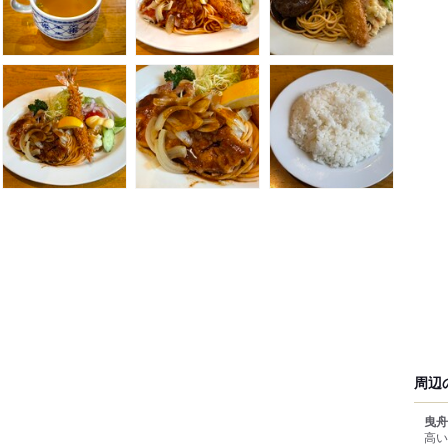
周辺
曳舟
高い