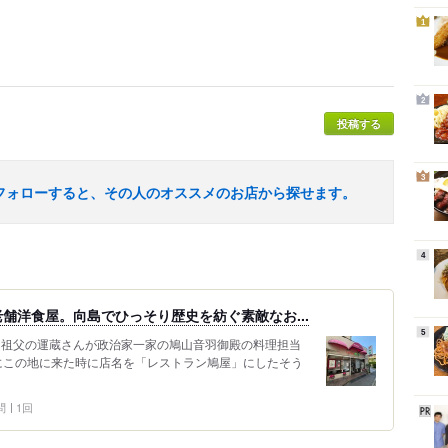
1
2
投稿する
3
フォローすると、その人のオススメのお店から探せます。
4
舗洋食屋。向島でひっそり歴史を紡ぐ素敵なお...
5
は曾祖父の運蔵さんが政治家一家の鳩山音羽御殿の料理担当
）にこの地に来た時に店名を「レストラン鳩屋」にしたそう
問
1回