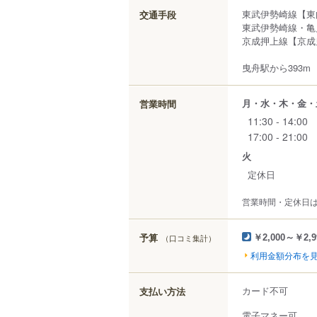
東武伊勢崎線【東
交通手段
東武伊勢崎線・亀
京成押上線【京成
曳舟駅から393m
月・水・木・金・
営業時間
11:30 - 14:00
17:00 - 21:00
火
定休日
営業時間・定休日
予算
（口コミ集計）
￥2,000～￥2,9
利用金額分布を
カード不可
支払い方法
電子マネー可