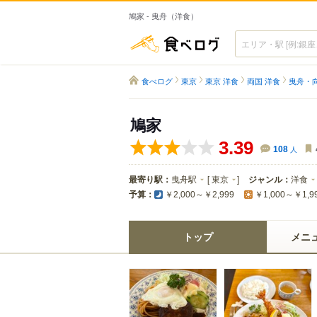
鳩家 - 曳舟（洋食）
食べログ
食べログ
東京
東京 洋食
両国 洋食
曳舟・
鳩家
3.39
108
人
最寄り駅：
曳舟駅
[
東京
]
ジャンル：
洋食
予算：
￥2,000～￥2,999
￥1,000～￥1,9
トップ
メニ