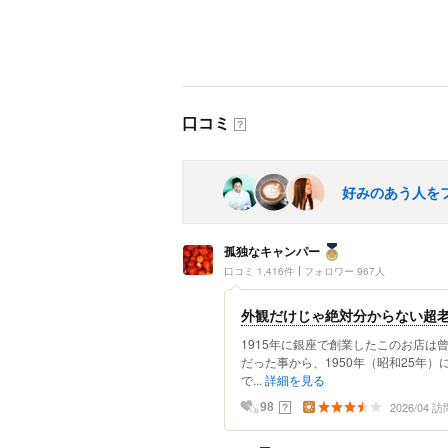
口コミ
？
好みのあう人を
孤独なキャンパー
口コミ 1,416件
フォロワー 967人
外観だけじゃ絶対分からない超老
1915年に銀座で創業したこのお店
だった事から、1950年（昭和25年
で...
詳細を見る
2026/04 訪
？
98