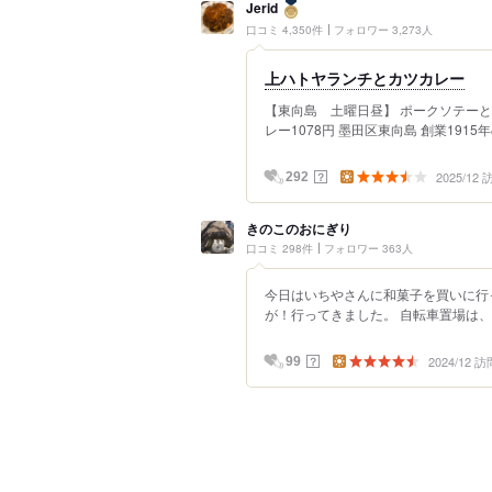
Jerid
口コミ 4,350件
フォロワー 3,273人
上ハトヤランチとカツカレー
【東向島 土曜日昼】 ポークソテーと
レー1078円 墨田区東向島 創業1915
2025/12
？
292
きのこのおにぎり
口コミ 298件
フォロワー 363人
今日はいちやさんに和菓子を買いに行
が！行ってきました。 自転車置場は、割り
2024/12 訪
？
99