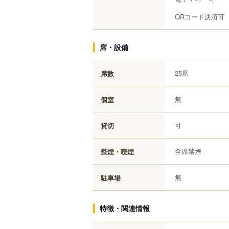
QRコード決済可
席・設備
25席
席数
無
個室
可
貸切
全席禁煙
禁煙・喫煙
無
駐車場
特徴・関連情報