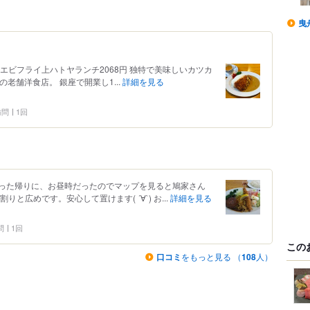
曳
エビフライ上ハトヤランチ2068円 独特で美味しいカツカ
年の老舗洋食店。 銀座で開業し1...
詳細を見る
 訪問
1回
った帰りに、お昼時だったのでマップを見ると鳩家さん
と広めです。安心して置けます( ´∀`) お...
詳細を見る
問
1回
この
口コミ
をもっと見る （
108
人）