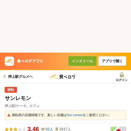
インストール
アプリで開く
押上駅グルメへ
ログイン
サンレモン
押上駅/ケーキ､ カフェ
移転前の店舗情報です。新しい店舗は
Sun Lemon
をご参照ください。
3.46
93
人
3647
人