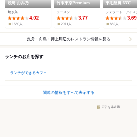
焼鳥 おみ乃
竹末東京Premium
東毛酪農 63℃
焼き鳥
ラーメン
4.02
3.77
3.69
1580人
2071人
882人
曳舟・向島・押上周辺
のレストラン情報を見る
ランチのお店を探す
ランチができるカフェ
関連の情報をすべて表示する
広告を非表示