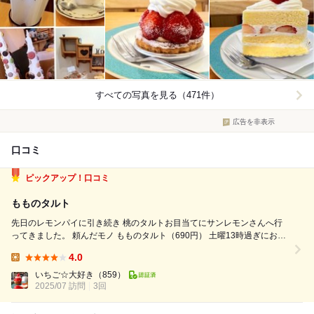
すべての写真を見る（471件）
広告を非表示
口コミ
ピックアップ！口コミ
もものタルト
先日のレモンパイに引き続き 桃のタルトお目当てにサンレモンさんへ行
ってきました。 頼んだモノ もものタルト（690円） 土曜13時過ぎにお店
に着くと、テイクアウトの方がお一人。 滞在中、テイクアウトの方がひ
4.0
っきりなしに イートインの方も来店されてました。 こちら...
Lunch:
いちご☆大好き
（859）
2025/07 訪問
3回