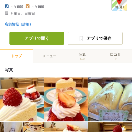
～￥999
～￥999
月曜日、日曜日
店舗情報（詳細）
アプリで開く
アプリで保存
写真
口コミ
トップ
メニュー
428
93
写真