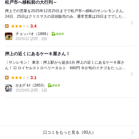
松戸市へ移転前の大行列～
押上での営業を2025年12月25日までで松戸市へ移転のサンレモンさん。
24日、25日はクリスマスの店頭販売のみ、通常営業は20日まででしたの
で、通常営業に滑り込みで伺えました♪ ...
3.4
Lunch:
チョッパオ
（1886）
2025/12 訪問
2回
押上の近くにあるケーキ屋さん！
〔サンレモン〕 東京：押上駅から徒歩1分 押上の近くにあるケーキ屋さ
ん！ ☑︎ ロイヤルストロベリータルト 680円 今が旬のイチゴをたっぷり
と トッピングし...
3.1
Lunch:
かおｸﾞﾙﾒ
（2853）
2025/05 訪問
1回
口コミをもっと見る（93人）