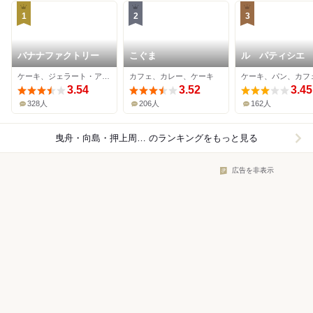
1
2
3
バナナファクトリー
こぐま
ル パティシエ
ィ イイムラ
ケーキ、ジェラート・アイスクリーム、ジューススタンド
カフェ、カレー、ケーキ
ケーキ、パン、カフ
3.54
3.52
3.45
328人
206人
162人
曳舟・向島・押上周辺×ケーキ
のランキングをもっと見る
広告を非表示