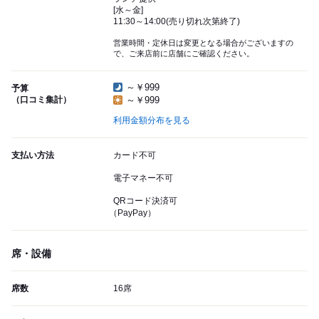
[水～金]
11:30～14:00(売り切れ次第終了)
営業時間・定休日は変更となる場合がございますの
で、ご来店前に店舗にご確認ください。
～￥999
予算
（口コミ集計）
～￥999
利用金額分布を見る
支払い方法
カード不可
電子マネー不可
QRコード決済可
（PayPay）
席・設備
席数
16席