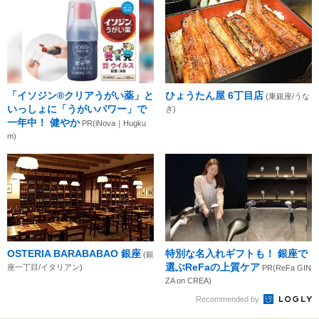
「イソジン®クリアうがい薬」と
ひょうたん屋 6丁目店
(東銀座/うな
いっしょに「うがいパワー」で
ぎ)
一年中！ 健やか
PR(iNova｜Hugku
m)
OSTERIA BARABABAO 銀座
特別な名入れギフトも！ 銀座で
(銀
選ぶReFaの上質ケア
座一丁目/イタリアン)
PR(ReFa GIN
ZA on CREA)
Recommended by