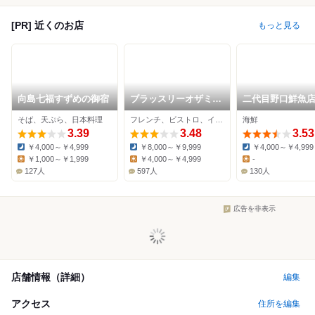
[PR] 近くのお店
もっと見る
向島七福すずめの御宿
ブラッスリーオザミ
二代目野口鮮魚
東京スカイツリータウ
そば、天ぷら、日本料理
フレンチ、ビストロ、イタリアン
海鮮
ン･ソラマチ店
3.39
3.48
3.53
￥4,000～￥4,999
￥8,000～￥9,999
￥4,000～￥4,999
Dinner:
Dinner:
Dinner:
￥1,000～￥1,999
￥4,000～￥4,999
-
Lunch:
Lunch:
Lunch:
127人
597人
130人
広告を非表示
店舗情報（詳細）
編集
アクセス
住所を編集