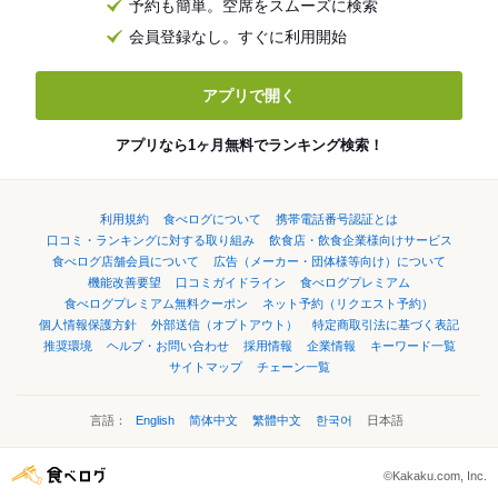
予約も簡単。空席をスムーズに検索
会員登録なし。すぐに利用開始
アプリで開く
アプリなら1ヶ月無料でランキング検索！
利用規約
食べログについて
携帯電話番号認証とは
口コミ・ランキングに対する取り組み
飲食店・飲食企業様向けサービス
食べログ店舗会員について
広告（メーカー・団体様等向け）について
機能改善要望
口コミガイドライン
食べログプレミアム
食べログプレミアム無料クーポン
ネット予約（リクエスト予約）
個人情報保護方針
外部送信（オプトアウト）
特定商取引法に基づく表記
推奨環境
ヘルプ・お問い合わせ
採用情報
企業情報
キーワード一覧
サイトマップ
チェーン一覧
言語：
English
简体中文
繁體中文
한국어
日本語
©Kakaku.com, Inc.