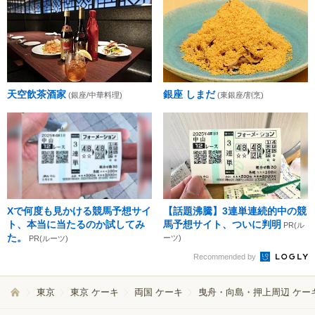
天空飲茶酒家
銀座 しまだ
(銀座/中華料理)
(東銀座/割烹)
Xで何度も見かける競馬予想サイ
【話題沸騰】3連単連続的中の競
ト、本当に当たるのか試してみ
馬予想サイト、ついに判明
PR(ル
た。
ーツ)
PR(ルーツ)
Recommended by
東京
東京 ケーキ
両国 ケーキ
曳舟・向島・押上周辺 ケー