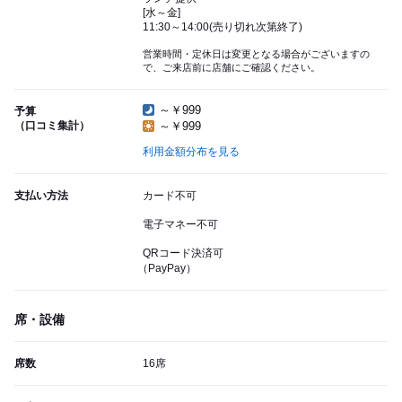
[水～金]
11:30～14:00(売り切れ次第終了)
営業時間・定休日は変更となる場合がございますの
で、ご来店前に店舗にご確認ください。
～￥999
予算
（口コミ集計）
～￥999
利用金額分布を見る
支払い方法
カード不可
電子マネー不可
QRコード決済可
（PayPay）
席・設備
席数
16席