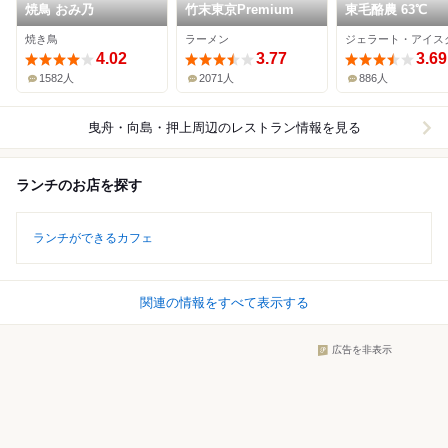
焼鳥 おみ乃
竹末東京Premium
東毛酪農 63℃
焼き鳥
ラーメン
4.02
3.77
3.69
1582人
2071人
886人
曳舟・向島・押上周辺
のレストラン情報を見る
ランチのお店を探す
ランチができるカフェ
関連の情報をすべて表示する
広告を非表示