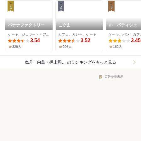
1
2
3
バナナファクトリー
こぐま
ル パティシエ
ィ イイムラ
ケーキ、ジェラート・アイスクリーム、ジューススタンド
カフェ、カレー、ケーキ
ケーキ、パン、カフ
3.54
3.52
3.45
329人
206人
162人
曳舟・向島・押上周辺×ケーキ
のランキングをもっと見る
広告を非表示