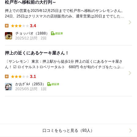
松戸市へ移転前の大行列～
押上での営業を2025年12月25日までで松戸市へ移転のサンレモンさん。
24日、25日はクリスマスの店頭販売のみ、通常営業は20日まででしたの
で、通常営業に滑り込みで伺えました♪ ...
3.4
Lunch:
チョッパオ
（1888）
2025/12 訪問
2回
押上の近くにあるケーキ屋さん！
〔サンレモン〕 東京：押上駅から徒歩1分 押上の近くにあるケーキ屋さ
ん！ ☑︎ ロイヤルストロベリータルト 680円 今が旬のイチゴをたっぷり
と トッピングし...
3.1
Lunch:
かおｸﾞﾙﾒ
（2853）
2025/05 訪問
1回
口コミをもっと見る（93人）