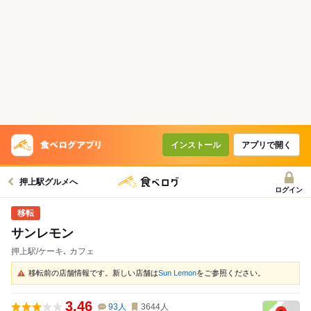
インストール
アプリで開く
押上駅グルメへ
ログイン
サンレモン
押上駅/ケーキ､ カフェ
移転前の店舗情報です。新しい店舗は
Sun Lemon
をご参照ください。
3.46
93
人
3644
人