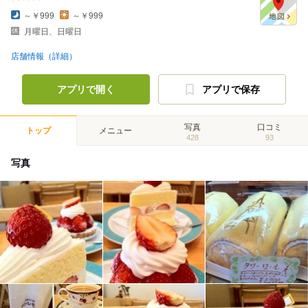
～￥999
～￥999
月曜日、日曜日
店舗情報（詳細）
アプリで開く
アプリで保存
写真
口コミ
トップ
メニュー
428
93
写真