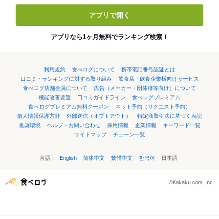
アプリで開く
アプリなら1ヶ月無料でランキング検索！
利用規約
食べログについて
携帯電話番号認証とは
口コミ・ランキングに対する取り組み
飲食店・飲食企業様向けサービス
食べログ店舗会員について
広告（メーカー・団体様等向け）について
機能改善要望
口コミガイドライン
食べログプレミアム
食べログプレミアム無料クーポン
ネット予約（リクエスト予約）
個人情報保護方針
外部送信（オプトアウト）
特定商取引法に基づく表記
推奨環境
ヘルプ・お問い合わせ
採用情報
企業情報
キーワード一覧
サイトマップ
チェーン一覧
言語：
English
简体中文
繁體中文
한국어
日本語
©Kakaku.com, Inc.