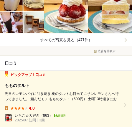
すべての写真を見る（471件）
広告を非表示
口コミ
ピックアップ！口コミ
もものタルト
先日のレモンパイに引き続き 桃のタルトお目当てにサンレモンさんへ行
ってきました。 頼んだモノ もものタルト（690円） 土曜13時過ぎにお店
に着くと、テイクアウトの方がお一人。 滞在中、テイクアウトの方がひ
4.0
っきりなしに イートインの方も来店されてました。 こちら...
Lunch:
いちご☆大好き
（863）
2025/07 訪問
3回