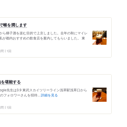
で喉を潤します
から梯子酒を楽む目的で上京しました。去年の秋にマイレ
私が都内おすすめの飲食店を案内してもらいました。 東
 訪問
1回
泡を堪能する
 Google先生は3.9 東武スカイツリーライン浅草駅浅草口から
のフォロワーさんを招待...
詳細を見る
 訪問
1回