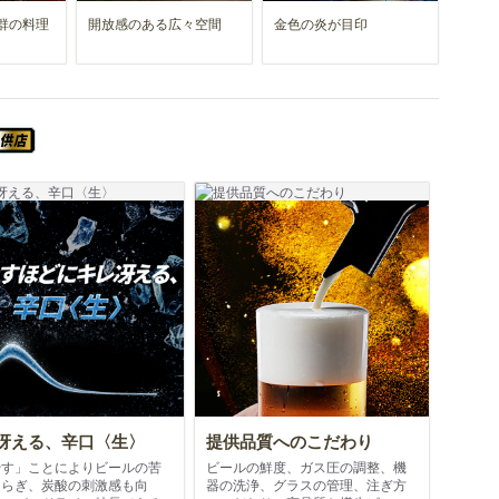
群の料理
開放感のある広々空間
金色の炎が目印
スーパードライ エクストラコールドが飲めるお店
冴える、辛口〈生〉
提供品質へのこだわり
やす」ことによりビールの苦
ビールの鮮度、ガス圧の調整、機
和らぎ、炭酸の刺激感も向
器の洗浄、グラスの管理、注ぎ方