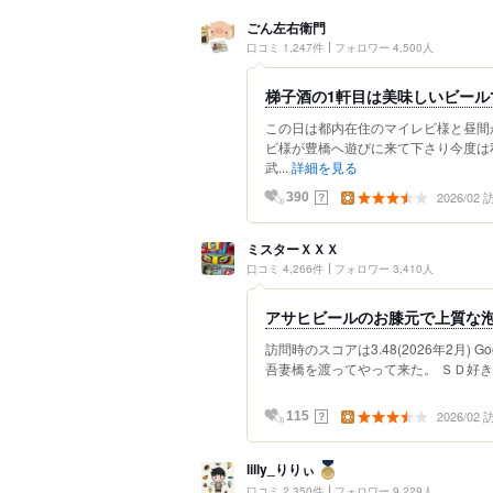
ごん左右衛門
口コミ 1,247件
フォロワー 4,500人
梯子酒の1軒目は美味しいビール
この日は都内在住のマイレビ様と昼間
ビ様が豊橋へ遊びに来て下さり今度は
武...
詳細を見る
2026/02
？
390
ミスターＸＸＸ
口コミ 4,266件
フォロワー 3,410人
アサヒビールのお膝元で上質な
訪問時のスコアは3.48(2026年2月)
吾妻橋を渡ってやって来た。 ＳＤ好き
2026/02
？
115
lilly_りりぃ
口コミ 2,350件
フォロワー 9,229人