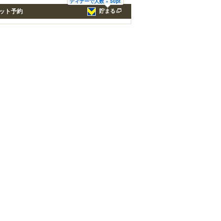
ディナーで人数 × 50pt
ット予約
貯まる