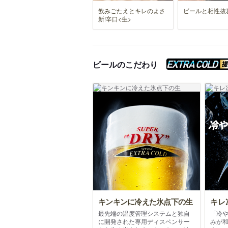
飲みごたえとキレのよさ
ビールと相性抜
新!辛口<生>
ビールのこだわり
キンキンに冷えた氷点下の生
キレ
最先端の温度管理システムと独自
「冷
に開発された専用ディスペンサー
みが