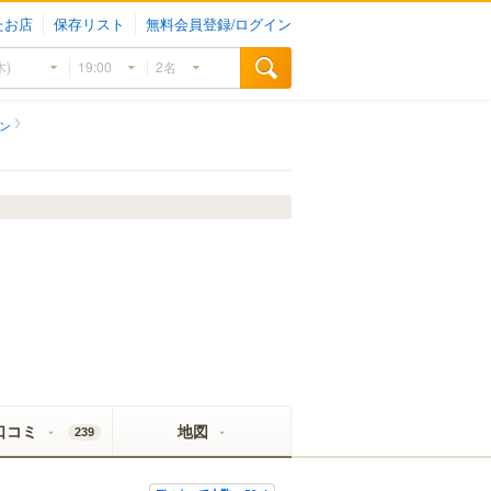
たお店
保存リスト
無料会員登録/ログイン
ン
口コミ
地図
239