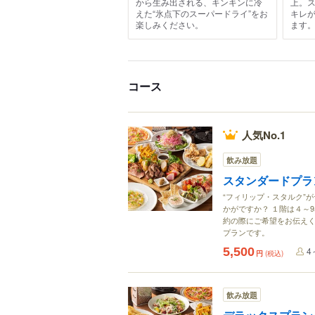
から生み出される、キンキンに冷
上。
えた“氷点下のスーパードライ”をお
キレ
楽しみください。
ます
コース
人気No.1
飲み放題
スタンダードプラ
“フィリップ・スタルク”
かがですか？ １階は４～
約の際にご希望をお伝えく
プランです。
5,500
4
円
(税込)
飲み放題