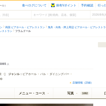
食べログについて
保有Vポイント
予約確認
行っ
ール）
ン
両国 ビアホール・ビアレストラン
曳舟・向島・押上周辺 ビアホール・ビアレストラ
レストラン
フラムドール
ライ エクストラコールドが飲めるお店
6065
人
京
]
ジャンル：
ビアホール
バル
ダイニングバー
99
店舗情報（詳細）
メニュー・コース
写真
1082