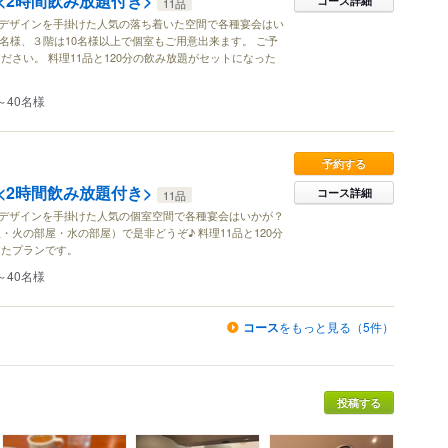
<2時間飲み放題付き>
コース詳細
11品
がデザインを手掛けた人気の落ち着いた空間で各種宴会はい
8名様、３階は10名様以上で個室もご用意出来ます。 ご予
ださい。 料理11品と120分の飲み放題がセットになった
～40名様
予約する
<2時間飲み放題付き>
コース詳細
11品
がデザインを手掛けた人気の個室空間で各種宴会はいかが？
・火の部屋・水の部屋）で是非どうぞ♪ 料理11品と120分
ったプランです。
～40名様
コース
をもっと見る（5件）
投稿する