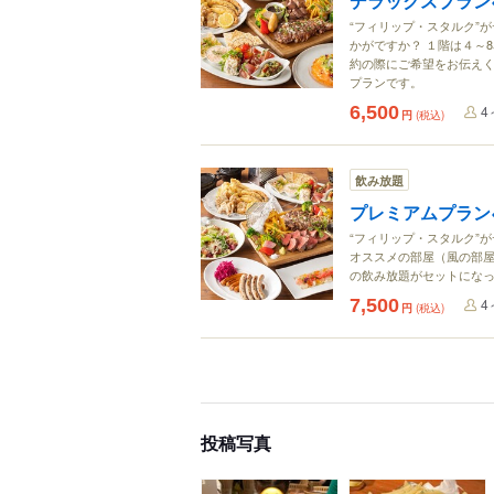
デラックスプラン
“フィリップ・スタルク”
かがですか？ １階は４～
約の際にご希望をお伝えく
プランです。
6,500
4
円
(税込)
飲み放題
プレミアムプラン
“フィリップ・スタルク”
オススメの部屋（風の部屋
の飲み放題がセットにな
7,500
4
円
(税込)
投稿写真