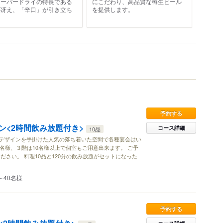
スーパードライの特長である
にこだわり、高品質な樽生ビール
が冴え、「辛口」が引き立ち
を提供します。
。
予約する
ン<2時間飲み放題付き>
コース詳細
10品
がデザインを手掛けた人気の落ち着いた空間で各種宴会はい
9名様、３階は10名様以上で個室もご用意出来ます。 ご予
ださい。 料理10品と120分の飲み放題がセットになった
～40名様
予約する