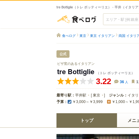
tre Bottiglie（トレ ボッティーリエ） - 平井（イタリ
食べログ
食べログ
東京
東京 イタリアン
両国 イタリ
公式
ピザ窯のあるイタリアン
tre Bottiglie
（トレ ボッティーリエ）
3.22
36
人
1
最寄り駅：
平井駅
[
東京
]
ジャンル：
イタリ
予算：
￥3,000～￥3,999
￥1,000～￥1,9
トップ
メニ