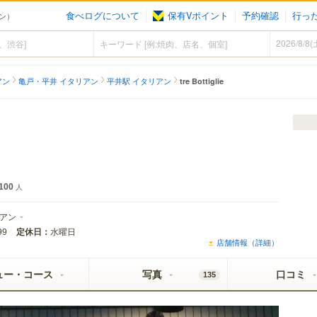
食べログについて
保有Vポイント
予約確認
行っ
アン）
アン
亀戸・平井 イタリアン
平井駅 イタリアン
tre Bottiglie
100
人
アン
定休日：
水曜日
99
店舗情報（詳細）
ュー・コース
写真
口コミ
135