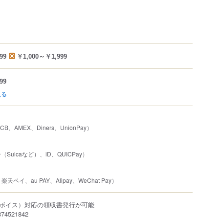
99
￥1,000～￥1,999
99
見る
JCB、AMEX、Diners、UnionPay）
uicaなど）、iD、QUICPay）
楽天ペイ、au PAY、Alipay、WeChat Pay）
ボイス）対応の領収書発行が可能
4521842