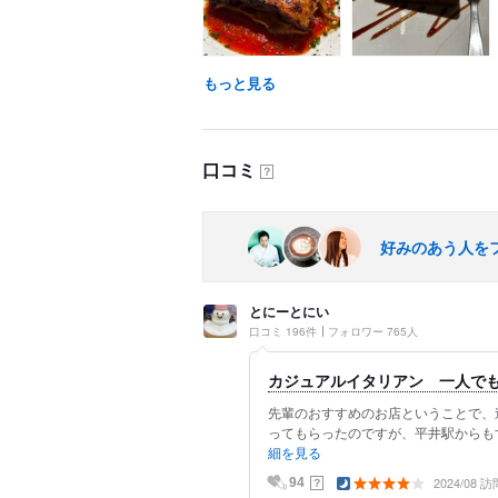
もっと見る
口コミ
？
好みのあう人を
とにーとにい
口コミ 196件
フォロワー 765人
カジュアルイタリアン 一人で
先輩のおすすめのお店ということで、
ってもらったのですが、平井駅からもす
細を見る
2024/08 訪
？
94