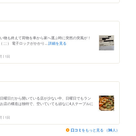
買い物も終えて荷物を車から家へ運ぶ時に突然の突風が！
 ; ） 電子ロックがかかり...
詳細を見る
問
1回
 日曜日だから開いている店が少ない中、日曜日でもラン
 お店の構造は独特で、空いていても頑なに4人テーブルに
問
1回
口コミ
をもっと見る （
36
人）