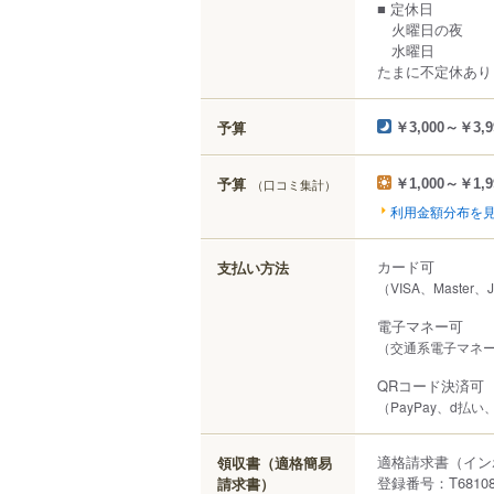
■ 定休日
火曜日の夜
水曜日
たまに不定休あり
予算
￥3,000～￥3,9
予算
（口コミ集計）
￥1,000～￥1,9
利用金額分布を
カード可
支払い方法
（VISA、Master、
電子マネー可
（交通系電子マネー（S
QRコード決済可
（PayPay、d払い、
適格請求書（イン
領収書（適格簡易
登録番号：T681087
請求書）