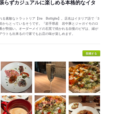
張らずカジュアルに楽しめる本格的なイタ
敵なトラットリア【tre Bottiglie】。店名はイタリア語で「3
前からとっているそうです。『岩手県産 岩中豚とジャガイモのロ
番が勢揃い。オーダーメイドの石窯で焼かれる自慢のピザは、縁が
アウトも出来るので家でもお店の味が楽しめます
。
投稿する