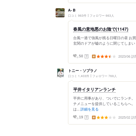
A- B
口コミ 963件
フォロワー 663人
春風の意地悪のお陰で(1147)
台風一過で強風が残る日曜日の昼 お
玄関のドアが嘘のように閉じてしまい（ ;
2023/06 訪
？
50
トニー・ソプラノ
口コミ 1,403件
フォロワー 769人
平井イタリアンランチ
平井に用事があり、ついでにランチ。
チメニューを提供しているこちらへ。
は...
詳細を見る
2025/02 訪
？
19