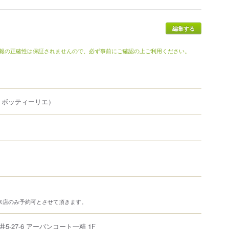
編集する
報の正確性は保証されませんので、必ず事前にご確認の上ご利用ください。
 ボッティーリエ）
の来店のみ予約可とさせて頂きます。
井
5-27-6
アーバンコート一精 1F