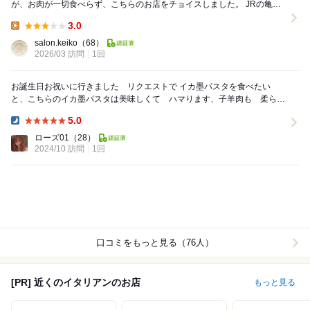
が、お肉が一切食べらず、こちらのお店をチョイスしました。 JRの亀戸
からだと、北口をでて、歩道橋で渡る必要があ...
3.0
Lunch:
salon.keiko
（68）
2026/03 訪問
1回
お誕生日お祝いに行きました リクエストで イカ墨パスタを食べたい
と、こちらのイカ墨パスタは美味しくて ハマります、子羊肉も 柔らか
くて 誕生日祝いした方がハマってます笑 デザート...
5.0
Dinner:
ローズ01
（28）
2024/10 訪問
1回
口コミをもっと見る（76人）
[PR] 近くのイタリアンのお店
もっと見る