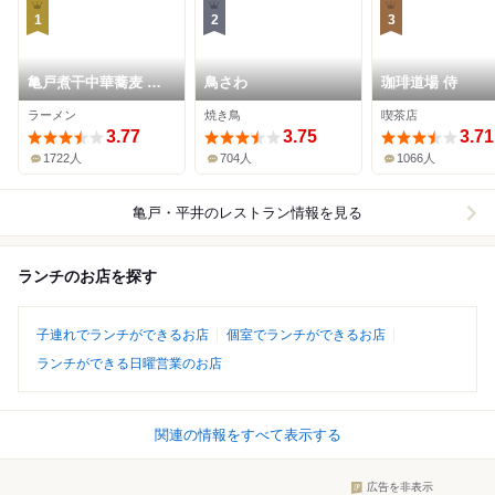
1
2
3
亀戸煮干中華蕎麦 つ
鳥さわ
珈琲道場 侍
きひ
ラーメン
焼き鳥
喫茶店
3.77
3.75
3.71
1722人
704人
1066人
亀戸・平井
のレストラン情報を見る
ランチのお店を探す
子連れでランチができるお店
個室でランチができるお店
ランチができる日曜営業のお店
関連の情報をすべて表示する
広告を非表示