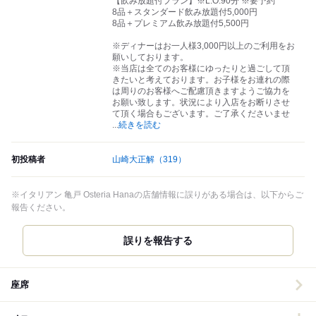
【飲み放題付プラン】※L.O.90分 ※要予約
8品＋スタンダード飲み放題付5,000円
8品＋プレミアム飲み放題付5,500円
※ディナーはお一人様3,000円以上のご利用をお
願いしております。
※当店は全てのお客様にゆったりと過ごして頂
きたいと考えております。お子様をお連れの際
は周りのお客様へご配慮頂きますようご協力を
お願い致します。状況により入店をお断りさせ
て頂く場合もございます。ご了承くださいませ
...
続きを読む
初投稿者
山崎大正解
（319）
※イタリアン 亀戸 Osteria Hanaの店舗情報に誤りがある場合は、以下からご
報告ください。
誤りを報告する
座席