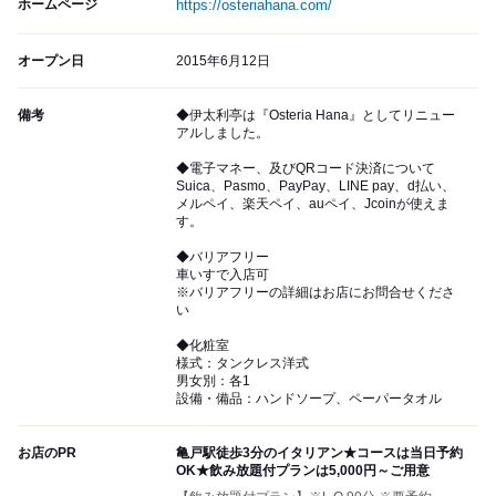
ホームページ
https://osteriahana.com/
オープン日
2015年6月12日
備考
◆伊太利亭は『Osteria Hana』としてリニュー
アルしました。
◆電子マネー、及びQRコード決済について
Suica、Pasmo、PayPay、LINE pay、d払い、
メルペイ、楽天ペイ、auペイ、Jcoinが使えま
す。
◆バリアフリー
車いすで入店可
※バリアフリーの詳細はお店にお問合せくださ
い
◆化粧室
様式：タンクレス洋式
男女別：各1
設備・備品：ハンドソープ、ペーパータオル
お店のPR
亀戸駅徒歩3分のイタリアン★コースは当日予約
OK★飲み放題付プランは5,000円～ご用意