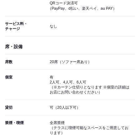
QRコード決済可
（PayPay、d払い、楽天ペイ、au PAY）
サービス料・
なし
チャージ
席・設備
席数
20席（ソファー席あり）
個室
有
2人可、4人可、6人可
（※カーテン仕切りとなります ※個室の詳細は
お店にお問い合わせください）
貸切
可（20人以下可）
禁煙・喫煙
全席禁煙
（テラスに喫煙可能なスペースをご用意してお
ります）