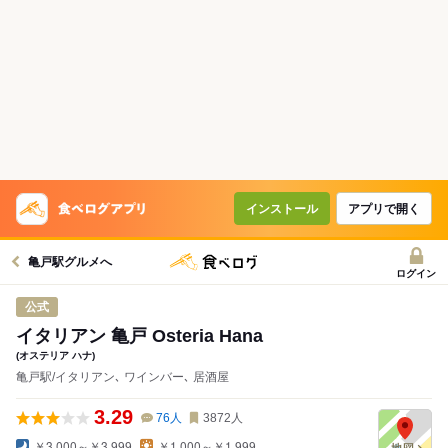
コースで使えるクーポン
戻る
クーポンを利用せず予約する
インストール
アプリで開く
亀戸駅グルメへ
ログイン
公式
イタリアン 亀戸 Osteria Hana
(オステリア ハナ)
亀戸駅/イタリアン､ ワインバー､ 居酒屋
3.29
76
人
3872
人
￥3,000～￥3,999
￥1,000～￥1,999