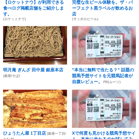
【ロケットナウ】が利用できる
完璧な生ビール体験を。ザ・パ
食べログ掲載店舗をご紹介しま
ーフェクト黒ラベルが飲めるお
す。
店
(ロケットナウ)
(サッポロビール)
明月庵 ぎんざ 田中屋 銀座本店
"本当に無料で当たる？" 話題の
競馬予想サイトを元競馬記者が
(銀座/そば)
自腹レビュー。
PR(ルーツ)
ひょうたん屋 1丁目店
Xで何度も見かける競馬予想サイ
(銀座一丁目/