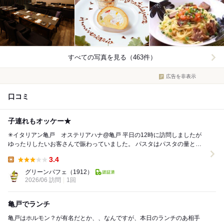
すべての写真を見る（463件）
広告を非表示
口コミ
子連れもオッケー★
✳︎イタリアン亀戸 オステリアハナ@亀戸 平日の12時に訪問しましたが
ゆったりしたいお客さんで賑わっていました。 パスタはパスタの量と塩
分の量を選べるのがすごい！ メ...
3.4
Lunch:
グリーンパフェ
（1912）
2026/06 訪問
1回
亀戸でランチ
亀戸はホルモン？が有名だとか、、なんですが、本日のランチのあ相手