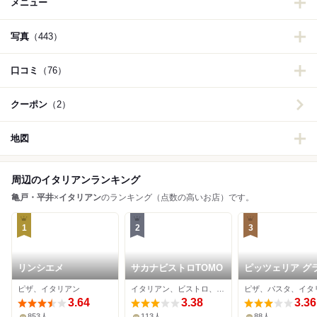
メニュー
写真
（443）
口コミ
（76）
クーポン
（2）
地図
周辺のイタリアンランキング
亀戸・平井
×
イタリアン
のランキング（点数の高いお店）です。
1
2
3
リンシエメ
サカナビストロTOMO
ピッツェリア グ
デ バッボ
ピザ、イタリアン
イタリアン、ビストロ、居酒屋
ピザ、パスタ、イタ
3.64
3.38
3.36
853人
113人
88人