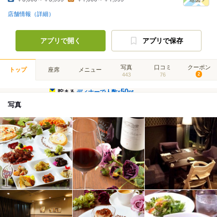
店舗情報（詳細）
アプリで開く
アプリで保存
写真
口コミ
クーポン
トップ
座席
メニュー
443
76
2
50
貯まる
ディナーで人数×
pt
写真