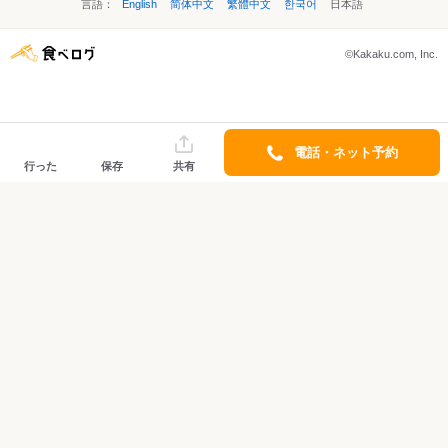
言語：
English
简体中文
繁體中文
한국어
日本語
©Kakaku.com, Inc.
電話・ネット予約
行った
保存
共有