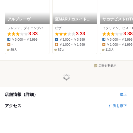
アルブレーヴ
窯MARU カメイドク
サカナビストロT
ロック店
フレンチ、ダイニングバー、イタリアン
ピザ
3.33
3.33
3.38
￥3,000～￥3,999
￥3,000～￥3,999
￥3,000～￥3,999
Dinner:
Dinner:
Dinner:
-
￥1,000～￥1,999
￥1,000～￥1,999
Lunch:
Lunch:
Lunch:
89人
87人
113人
広告を非表示
店舗情報（詳細）
修正
アクセス
住所を修正