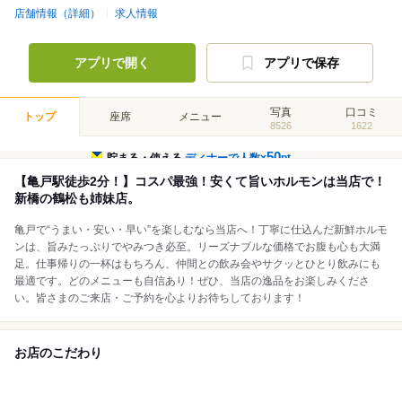
店舗情報（詳細）
求人情報
アプリで開く
アプリで保存
写真
口コミ
トップ
座席
メニュー
8526
1622
50
貯まる・使える
ディナーで人数×
pt
【亀戸駅徒歩2分！】コスパ最強！安くて旨いホルモンは当店で！
新橋の鶴松も姉妹店。
亀戸で“うまい・安い・早い”を楽しむなら当店へ！丁寧に仕込んだ新鮮ホルモ
ンは、旨みたっぷりでやみつき必至。リーズナブルな価格でお腹も心も大満
足。仕事帰りの一杯はもちろん、仲間との飲み会やサクッとひとり飲みにも
最適です。どのメニューも自信あり！ぜひ、当店の逸品をお楽しみくださ
い。皆さまのご来店・ご予約を心よりお待ちしております！
お店のこだわり