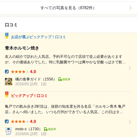
すべての写真を見る（8782件）
口コミ
お店が選ぶピックアップ！口コミ
青木ホルモン焼き
友人の紹介で訪れた人気店。予約不可なので店頭で並ぶ必要があります
が、その価値ありでした。特に乳酸菌サワーは爽やかな甘酸っぱさで飲み
やすく、料理との相性も抜群。さらに、ここで初めて知ったニラレバの食
4.0
べ方が想像以上に美味しくて感動しました。雰囲気も活気があり、また通
Dinner:
いたくなるおすすめのお店です。
橘の食事ガイド
（1556）
2026/05 訪問
1回
ピックアップ！口コミ
​亀戸での飲み歩き2軒目は、抜群の知名度を誇る名店「ホルモン青木 亀戸
店」さんへ伺いました。 ​いつも行列ができている人気店。この日はタイ
ミングが良く、少し並んだだけで10分ほどで店内に案内していただけま
4.0
した。 ​1時間ほどの滞在でしたが、期待通り非常に充実した時間を過ごす
Dinner:
ことができまし...
moto-s
（1730）
2026/06 訪問
1回