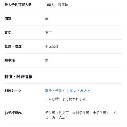
最大予約可能人数
100人（着席時）
個室
無
貸切
不可
禁煙・喫煙
全席禁煙
駐車場
無
特徴・関連情報
利用シーン
家族・子供と
知人・友人と
こんな時によく使われます。
お子様連れ
子供可（乳児可、未就学児可、小学生可）、ベ
ビーカー入店可