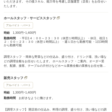
いただきます。 その後スキル、能力等を考慮し店舗運営（店長）をお任せい
たします。
ホールスタッフ・サービススタッフ
アルバイト・パート
時給
1,300円~1,400円
勤務時間
・平日1４：００～２３：３０（休憩１時間以上） ・休日、祝日１
２：００～２３：３０（休憩１時間以上） ・週１日から勤務可能 ・1日3時間
から勤務可能
調理スタッフ ・簡単な野菜などの仕込み、盛り付け、ドリンク場、洗い場な
どの調理全般をお任せいたします。 ホールスタッフ ・ご案内、オーダー受
付、配膳、接客、テーブルの片付けなどホール業務全般の業務をお任せ致し
ます。 スタッフへの指導は丁寧に指導致します。アルバイト経験がない方も
問題ないです。
販売スタッフ
アルバイト・パート
時給
1,300円~1,400円
勤務時間
お好きなように働けます。
【調理スタッフ】 開店前の仕込み、料理の調理、盛り付け、洗い場などの調