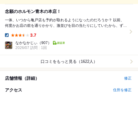
念願のホルモン青木の本店！
一体、いつから亀戸店も予約が取れるようになったのだろうか？ 以前、
何度かお店の前を通りかかり、激並びを目の当たりにしていたから、ずっ
と諦めていたお店だ… 今回、亀戸近辺で、...
3.7
Dinner:
なかなかじぃ
（907）
2026/07 訪問
1回
口コミをもっと見る（1622人）
店舗情報（詳細）
修正
アクセス
住所を修正