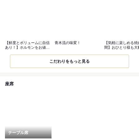
【鮮度とボリュームに自信
青木流の味変！
【気軽に楽しめる焼
あり！】ホルモンをお値打
間】おひとり様も大
ち価格で提供
こだわりをもっと見る
座席
テーブル席