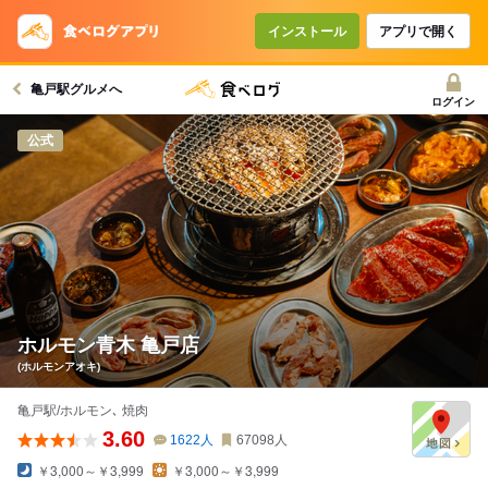
インストール
アプリで開く
亀戸駅グルメへ
ログイン
公式
ホルモン青木 亀戸店
(ホルモンアオキ)
亀戸駅/ホルモン､ 焼肉
3.60
1622
人
67098
人
￥3,000～￥3,999
￥3,000～￥3,999