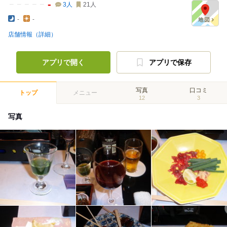
-
3
人
21
人
-
-
店舗情報（詳細）
アプリで開く
アプリで保存
写真
口コミ
トップ
メニュー
12
3
写真