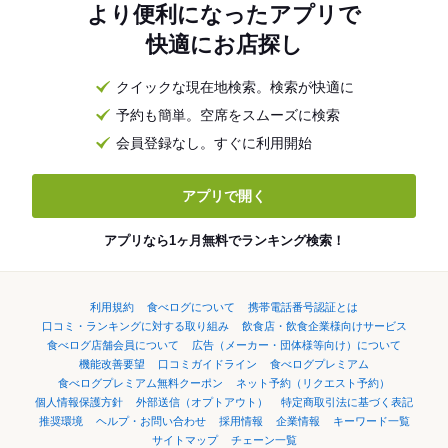
より便利になったアプリで
快適にお店探し
クイックな現在地検索。検索が快適に
予約も簡単。空席をスムーズに検索
会員登録なし。すぐに利用開始
アプリで開く
アプリなら1ヶ月無料でランキング検索！
利用規約
食べログについて
携帯電話番号認証とは
口コミ・ランキングに対する取り組み
飲食店・飲食企業様向けサービス
食べログ店舗会員について
広告（メーカー・団体様等向け）について
機能改善要望
口コミガイドライン
食べログプレミアム
食べログプレミアム無料クーポン
ネット予約（リクエスト予約）
個人情報保護方針
外部送信（オプトアウト）
特定商取引法に基づく表記
推奨環境
ヘルプ・お問い合わせ
採用情報
企業情報
キーワード一覧
サイトマップ
チェーン一覧