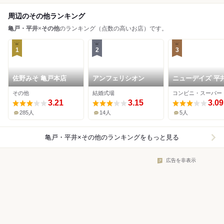
周辺のその他ランキング
亀戸・平井
×
その他
のランキング（点数の高いお店）です。
1
2
3
佐野みそ 亀戸本店
アンフェリシオン
ニューデイズ 平
その他
結婚式場
コンビニ・スーパー
3.21
3.15
3.09
285人
14人
5人
亀戸・平井×その他
のランキングをもっと見る
広告を非表示