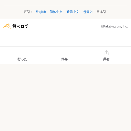
言語：
English
简体中文
繁體中文
한국어
日本語
©Kakaku.com, Inc.
行った
保存
共有