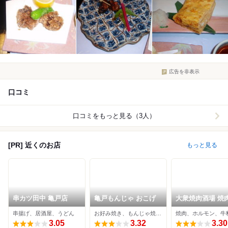
広告を非表示
口コミ
口コミをもっと見る（3人）
[PR] 近くのお店
もっと見る
串カツ田中 亀戸店
亀戸もんじゃ おこげ
大衆焼肉酒場 焼
ルモン 十番
串揚げ、居酒屋、うどん
お好み焼き、もんじゃ焼き、居酒屋
焼肉、ホルモン、牛
3.05
3.32
3.30