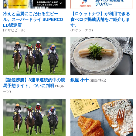
冷えと品質にこだわる生ビー
【ロケットナウ】が利用できる
ル。スーパードライ SUPERCO
食べログ掲載店舗をご紹介しま
LD認定店
す。
(アサヒビール)
(ロケットナウ)
【話題沸騰】3連単連続的中の競
銀座 小十
(銀座/懐石)
馬予想サイト、ついに判明
PR(ル
ーツ)