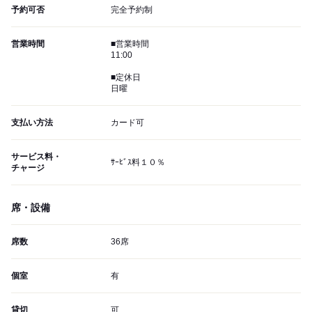
予約可否
完全予約制
営業時間
■営業時間
11:00
■定休日
日曜
支払い方法
カード可
サービス料・
ｻｰﾋﾞｽ料１０％
チャージ
席・設備
席数
36席
個室
有
貸切
可