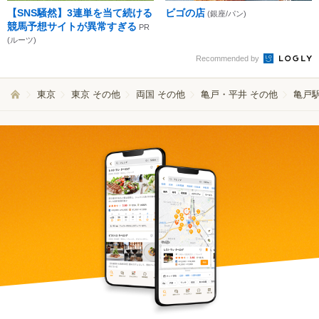
【SNS騒然】3連単を当て続ける
ビゴの店
(銀座/パン)
競馬予想サイトが異常すぎる
PR
(ルーツ)
Recommended by
東京
東京 その他
両国 その他
亀戸・平井 その他
亀戸駅