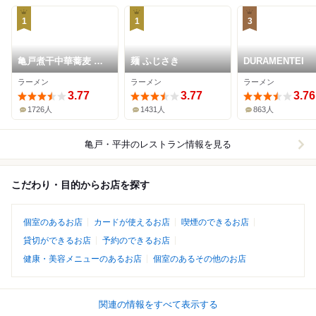
1
1
3
亀戸煮干中華蕎麦 つ
麺 ふじさき
DURAMENTEI
きひ
ラーメン
ラーメン
ラーメン
3.77
3.77
3.76
1726人
1431人
863人
亀戸・平井
のレストラン情報を見る
こだわり・目的からお店を探す
個室のあるお店
カードが使えるお店
喫煙のできるお店
貸切ができるお店
予約のできるお店
健康・美容メニューのあるお店
個室のあるその他のお店
関連の情報をすべて表示する