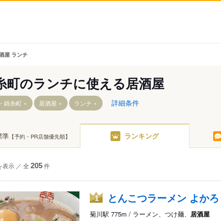
酒屋 ランチ
糸町のランチに使える居酒屋
詳細条件
・錦糸町
居酒屋
ランチ
標準
ランキング
【予約・PR店舗優先順】
を表示
／
全
205
件
とんこつラーメン よかろ
1
菊川駅 775m / ラーメン、つけ麺、
居酒屋