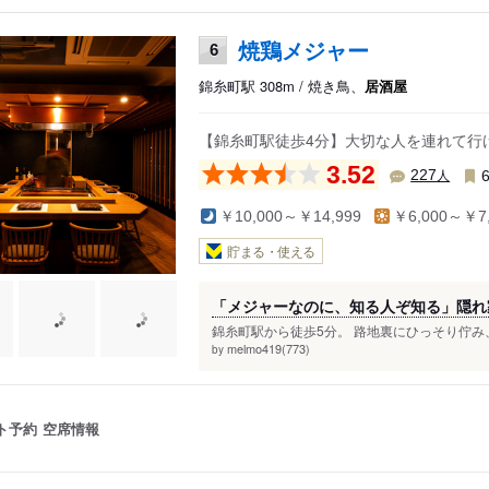
焼鶏メジャー
6
錦糸町駅 308m / 焼き鳥、
居酒屋
【錦糸町駅徒歩4分】大切な人を連れて行
3.52
人
227
￥10,000～￥14,999
￥6,000～￥7,
貯まる・使える
「メジャーなのに、知る人ぞ知る」隠れ家
錦糸町駅から徒歩5分。 路地裏にひっそり佇み
melmo419(773)
by
ト予約
空席情報