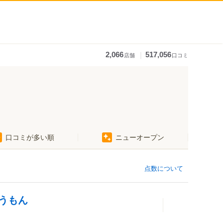
｜
2,066
517,056
店舗
口コミ
口コミが多い順
ニューオープン
点数について
うもん