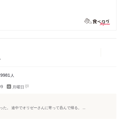
ー
人
19981
月曜日
99
た。 途中でオリゼーさんに寄って呑んで帰る。 ...