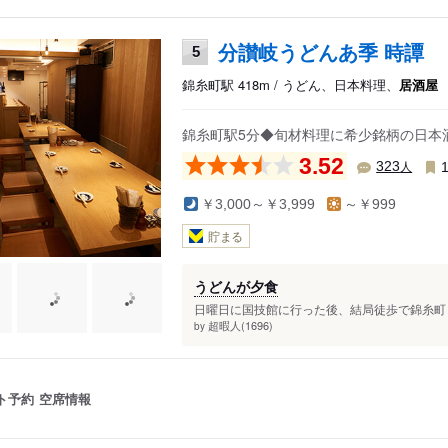
分讃岐うどんあ季 時譚
5
錦糸町駅 418m / うどん、日本料理、
居酒屋
錦糸町駅5分◆旬材料理に希少銘柄の日本
3.52
人
323
￥3,000～￥3,999
～￥999
貯まる
うどんが夕食
日曜日に国技館に行った後、結局徒歩で錦糸町ま
超暇人(1696)
by
ト予約
空席情報