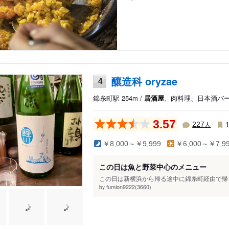
釀造科 oryzae
4
錦糸町駅 254m /
居酒屋
、肉料理、日本酒バ
3.57
人
227
￥8,000～￥9,999
￥6,000～￥7,9
この日は魚と野菜中心のメニュー
この日は新横浜から帰る途中に錦糸町経由で帰っ
fumion9222(3660)
by