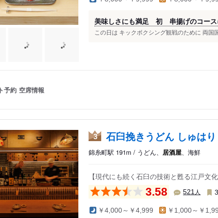
美味しさにも満足 初 串揚げのコース
この日は キックボクシング観戦のために 両国国
ト予約
空席情報
石臼挽きうどん しゅはり
3
錦糸町駅 191m / うどん、
居酒屋
、海鮮
【現代にも続く石臼の技術と甦る江戸文化
3.58
人
521
￥4,000～￥4,999
￥1,000～￥1,9