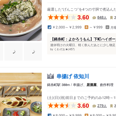
厳選した“げんこつ”を4つの寸胴で煮込
3.60
人
848
月
￥2,000～￥2,999
～￥999
【錦糸町：よかろうもん】下町ハイボー
連休明けの火曜日、軽く飲んだあとに少し物足り
くわぞお★(457)
by
串揚げ 依知川
2
錦糸町駅 388m / 串揚げ、
居酒屋
、創作料理
(土)(日)(祝)前日までのご予約のみ12
3.60
人
279
￥8,000～￥9,999
￥8,000～￥9,9