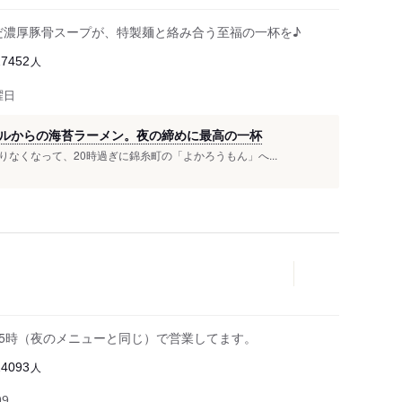
んだ濃厚豚骨スープが、特製麺と絡み合う至福の一杯を♪
人
27452
曜日
ルからの海苔ラーメン。夜の締めに最高の一杯
なくなって、20時過ぎに錦糸町の「よかろうもん」へ...
時～15時（夜のメニューと同じ）で営業してます。
人
24093
99