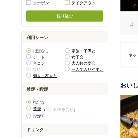
クーポン
テイクアウト
絞り込む
利用シーン
指定なし
家族・子供と
ネッ
デート
女子会
合コン
大人数の宴会
接待
一人で入りやすい
知人・友人と
おい
禁煙・喫煙
指定なし
禁煙
分煙を含む
喫煙可
ドリンク