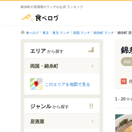
錦糸町の居酒屋のランチのお店 ランキング
食べログ
食べログ
東京
東京 ランチ
両国 ランチ
錦糸町 ランチ
錦糸町 居
錦
エリア
から探す
両国
両国・錦糸町
このエリアを地図で見る
錦糸町駅
両国駅
1
～
20
件
住吉駅
ジャンル
から探す
森下駅
菊川駅
居酒屋