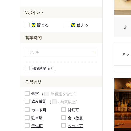
Vポイント
貯まる
使える
営業時間
ネッ
日曜営業あり
こだわり
個室
半個室を含む
飲み放題
3時間以上
カード可
貸切可
駐車場
食べ放題
子供可
ペット可