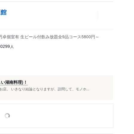
菜館
卓個室有 生ビール付飲み放題全9品コース5800円～
人
30299
い湖南料理)！
店。 いきなり結論となりますが、訪問して、モノホ...