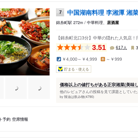
中国湖南料理 李湘潭 湘
7
錦糸町駅 272m / 中華料理、
居酒屋
【錦糸町北口3分】中華の隠れた人気店！円
3.51
人
617
￥4,000～￥4,999
～￥999
貯まる・使える
価格以上の値打ちがある正宗湘菜(美味し
他のレビュアさんの投稿を見て課題としていたお
辣油は飲み物(4790)
by
ト予約
空席情報