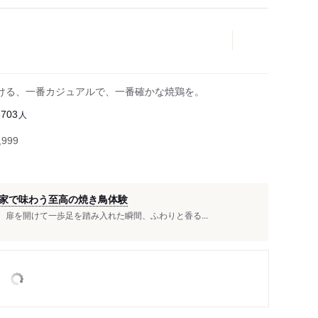
ける、一番カジュアルで、一番確かな焼鶏を。
人
6703
999
で味わう至高の焼き鳥体験‪︎
、扉を開けて一歩足を踏み入れた瞬間、ふわりと香る...