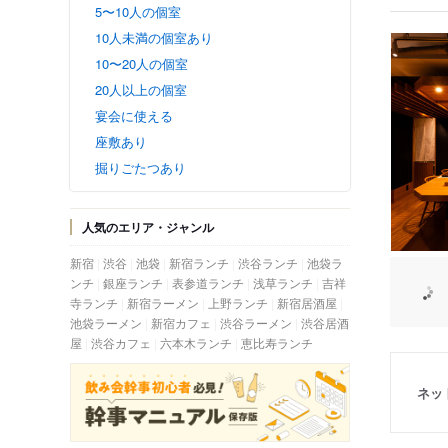
5〜10人の個室
10人未満の個室あり
10〜20人の個室
20人以上の個室
宴会に使える
座敷あり
掘りごたつあり
人気のエリア・ジャンル
新宿
渋谷
池袋
新宿ランチ
渋谷ランチ
池袋ラ
ンチ
銀座ランチ
表参道ランチ
浅草ランチ
吉祥
寺ランチ
新宿ラーメン
上野ランチ
新宿居酒屋
池袋ラーメン
新宿カフェ
渋谷ラーメン
渋谷居酒
屋
渋谷カフェ
六本木ランチ
恵比寿ランチ
ネッ