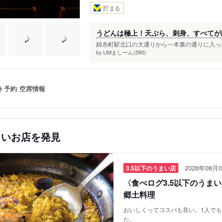
貯まる
うどんは極上！天ぷら、刺身、すべてが絶
錦糸町駅北口の大通りから一本裏の通りに入った
UMましーん(590)
by
ト予約
空席情報
しいお店を発見
2026年08月0
3.5以下のうまい店
〈食べログ3.5以下のうま
郷土料理
おいしくってコスパも良い。1人で
た。