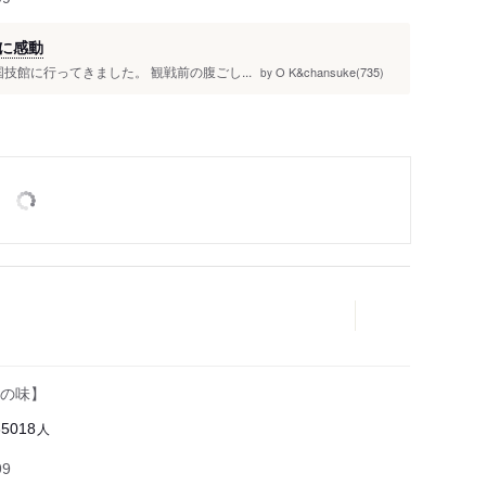
に感動
技館に行ってきました。 観戦前の腹ごし...
O K&chansuke(735)
by
の味】
人
35018
99