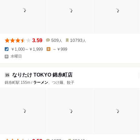
3.59
509
10793
人
人
￥1,000～￥1,999
～￥999
水曜日
なりたけ TOKYO 錦糸町店
15
錦糸町駅 155m /
ラーメン
、つけ麺、餃子