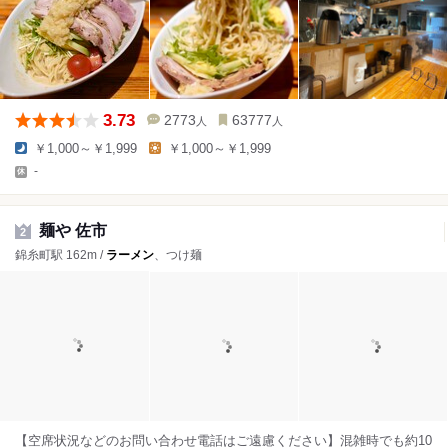
3.73
2773
63777
人
人
￥1,000～￥1,999
￥1,000～￥1,999
-
麺や 佐市
2
錦糸町駅 162m /
ラーメン
、つけ麺
【空席状況などのお問い合わせ電話はご遠慮ください】混雑時でも約10