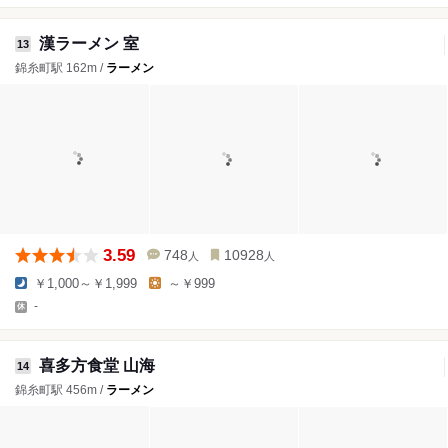
漢ラーメン 室
13
錦糸町駅 162m /
ラーメン
3.59
748
10928
人
人
￥1,000～￥1,999
～￥999
-
喜多方食堂 山海
14
錦糸町駅 456m /
ラーメン