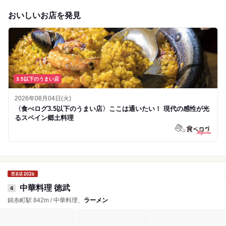
おいしいお店を発見
3.5以下のうまい店
2026年08月04日(火)
〈食べログ3.5以下のうまい店〉ここは通いたい！ 現代の感性が光
るスペイン郷土料理
中華料理 徳武
4
錦糸町駅 842m / 中華料理、
ラーメン