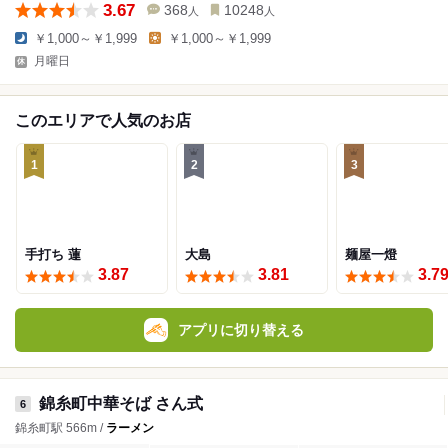
3.67
368
10248
人
人
￥1,000～￥1,999
￥1,000～￥1,999
月曜日
このエリアで人気のお店
1
2
3
手打ち 蓮
大島
麺屋一燈
3.87
3.81
3.7
アプリに切り替える
錦糸町中華そば さん式
6
錦糸町駅 566m /
ラーメン