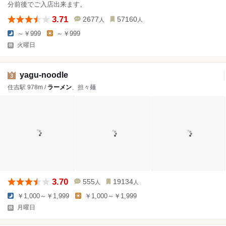
分前後でご入店出来ます。
3.71
2677
57160
人
人
～￥999
～￥999
火曜日
yagu-noodle
3
住吉駅 978m /
ラーメン
、担々麺
3.70
555
19134
人
人
￥1,000～￥1,999
￥1,000～￥1,999
月曜日