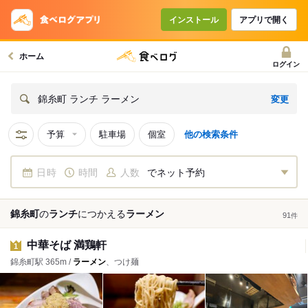
インストール
アプリで開く
ホーム
ログイン
変更
錦糸町 ランチ ラーメン
予算
駐車場
個室
他の検索条件
日時
時間
人数
でネット予約
錦糸町
の
ランチ
につかえる
ラーメン
91
件
中華そば 満鶏軒
1
錦糸町駅 365m /
ラーメン
、つけ麺