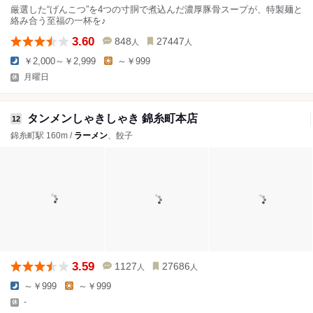
厳選した“げんこつ”を4つの寸胴で煮込んだ濃厚豚骨スープが、特製麺と
絡み合う至福の一杯を♪
3.60
848
27447
人
人
￥2,000～￥2,999
～￥999
月曜日
タンメンしゃきしゃき 錦糸町本店
12
錦糸町駅 160m /
ラーメン
、餃子
3.59
1127
27686
人
人
～￥999
～￥999
-