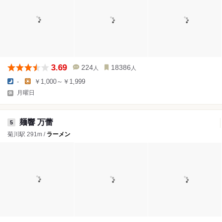
3.69
224
18386
人
人
-
￥1,000～￥1,999
月曜日
麺響 万蕾
5
菊川駅 291m /
ラーメン