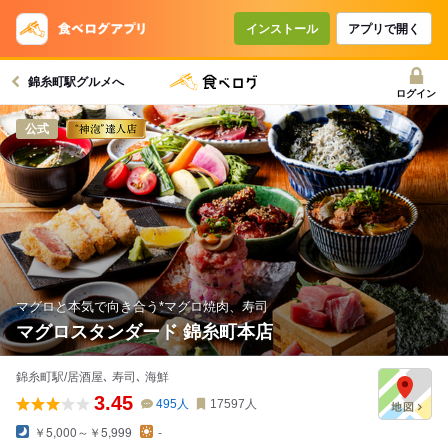
コースで使えるクーポン
戻る
インストール
アプリで開く
錦糸町駅グルメへ
クーポンを利用せず予約する
ログイン
公式
マグロと本気で向き合う*マグロ焼肉、寿司
マグロスタンダード 錦糸町本店
錦糸町駅/居酒屋､ 寿司､ 海鮮
3.45
495
人
17597
人
￥5,000～￥5,999
-