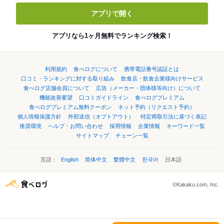
アプリで開く
アプリなら1ヶ月無料でランキング検索！
利用規約
食べログについて
携帯電話番号認証とは
口コミ・ランキングに対する取り組み
飲食店・飲食企業様向けサービス
食べログ店舗会員について
広告（メーカー・団体様等向け）について
機能改善要望
口コミガイドライン
食べログプレミアム
食べログプレミアム無料クーポン
ネット予約（リクエスト予約）
個人情報保護方針
外部送信（オプトアウト）
特定商取引法に基づく表記
推奨環境
ヘルプ・お問い合わせ
採用情報
企業情報
キーワード一覧
サイトマップ
チェーン一覧
言語：
English
简体中文
繁體中文
한국어
日本語
©Kakaku.com, Inc.