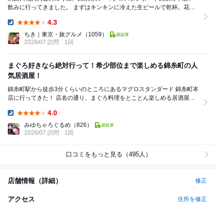
飲みに行ってきました。 まずはキンキンに冷えた生ビールで乾杯。花火
を見ながらたくさん歩いて汗だくになった身体...
4.3
Dinner:
ちき｜東京・旅グルメ
（1059）
2026/07 訪問
1回
まぐろ好きなら絶対行って！希少部位まで楽しめる錦糸町の人
気居酒屋！
錦糸町駅から徒歩3分くらいのところにあるマグロスタンダード 錦糸町本
店に行ってきた！ 店名の通り、まぐろ料理をとことん楽しめる居酒屋。
定番のお刺身はもちろん、普段あまり食べる...
4.0
Dinner:
みゆちゃろぐるめ
（826）
2026/07 訪問
1回
口コミをもっと見る（495人）
店舗情報（詳細）
修正
アクセス
住所を修正