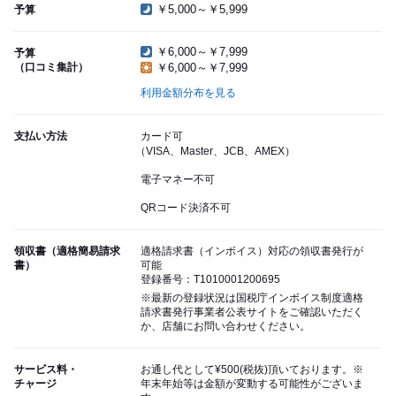
￥5,000～￥5,999
予算
￥6,000～￥7,999
予算
（口コミ集計）
￥6,000～￥7,999
利用金額分布を見る
支払い方法
カード可
（VISA、Master、JCB、AMEX）
電子マネー不可
QRコード決済不可
領収書（適格簡易請求
適格請求書（インボイス）対応の領収書発行が
書）
可能
登録番号：T1010001200695
※最新の登録状況は国税庁インボイス制度適格
請求書発行事業者公表サイトをご確認いただく
か、店舗にお問い合わせください。
サービス料・
お通し代として¥500(税抜)頂いております。※
チャージ
年末年始等は金額が変動する可能性がございま