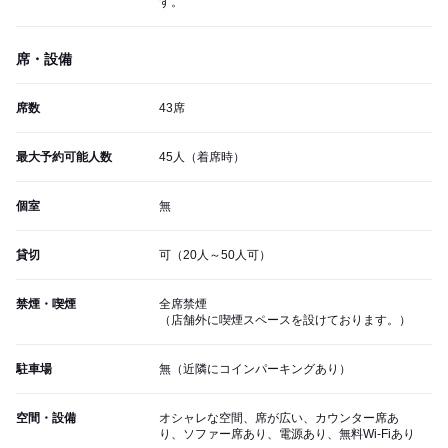
す。
席・設備
席数
43席
最大予約可能人数
45人（着席時）
個室
無
貸切
可（20人～50人可）
禁煙・喫煙
全席禁煙
（店舗外に喫煙スペースを設けております。）
駐車場
無（近隣にコインパーキングあり）
空間・設備
オシャレな空間、席が広い、カウンター席あ
り、ソファー席あり、電源あり、無料Wi-Fiあり