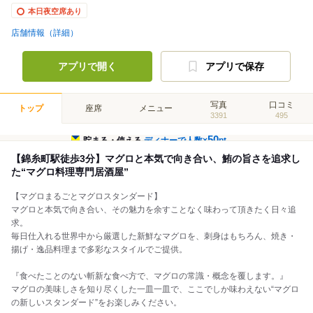
本日夜空席あり
店舗情報（詳細）
アプリで開く
アプリで保存
写真
口コミ
トップ
座席
メニュー
3391
495
50
貯まる・使える
ディナーで人数×
pt
【錦糸町駅徒歩3分】マグロと本気で向き合い、鮪の旨さを追求し
た“マグロ料理専門居酒屋”
【マグロまるごとマグロスタンダード】
マグロと本気で向き合い、その魅力を余すことなく味わって頂きたく日々追
求。
毎日仕入れる世界中から厳選した新鮮なマグロを、刺身はもちろん、焼き・
揚げ・逸品料理まで多彩なスタイルでご提供。
『食べたことのない斬新な食べ方で、マグロの常識・概念を覆します。』
マグロの美味しさを知り尽くした一皿一皿で、ここでしか味わえない“マグロ
の新しいスタンダード”をお楽しみください。