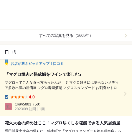
すべての写真を見る（3608件）
口コミ
お店が選ぶピックアップ！口コミ
『マグロ焼肉と熟成鮨をワインで楽しむ』
マグロってこんな食べ方あったんだ！？ マグロ好きには堪らないメディ
ア多数出演の居酒屋 マグロ寿司酒場 マグロスタンダード お刺身やトロた
く、お寿司はもちろんのこと なんとマグロ焼き肉や黒胡椒焼きなど 部位
4.0
全てを使ったマグロを堪能できちゃいます！ マグロ好きなら行くしかな
Dinner:
い！ 【最寄り駅】錦糸町駅 【ジャンル】居酒屋・寿司・海鮮 【予算】
Okay5003
（50）
2023/09 訪問
¥5,000~¥5,999 【...
1回
花火大会の締めはここ！マグロ尽くしを堪能できる人気居酒屋
隅田川花火大会の帰りに、錦糸町の「マグロスタンダード錦糸町本店」へ