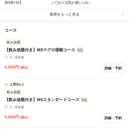
席4席×16】
っており活気が感じられま
す【カウンター席2席×13
席】
座席をもっと見る
コース
飲み放題
【飲み放題付き】MSマグロ堪能コース
8品
2～8名様
6,000
円
(税込)
詳細・予約
人気No.1
飲み放題
【飲み放題付き】MSスタンダードコース
8品
2～8名様
5,000
円
(税込)
詳細・予約