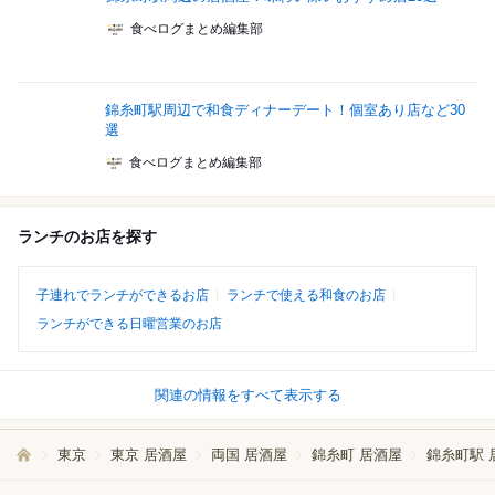
食べログまとめ編集部
錦糸町駅周辺で和食ディナーデート！個室あり店など30
選
食べログまとめ編集部
ランチのお店を探す
子連れでランチができるお店
ランチで使える和食のお店
ランチができる日曜営業のお店
関連の情報をすべて表示する
東京
東京 居酒屋
両国 居酒屋
錦糸町 居酒屋
錦糸町駅 