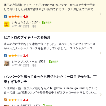
休日の夜訪問しました この日は連れのお祝いです、食べログ先生で予約
して伺いました 綺麗で雰囲気よい店内ですね テーブル席は全て予約で埋
まってるのかな この日のカウンターはフリーの様でした 予約時にお願い
4.0
したものは ⚫︎予約限定スペシャルコース8000円税込×2 ・自家製パン...
Dinner:
いちょうさん
（5154）
2025/06 訪問
1回
ビストロのブイヤベース＠菊川
週末の夜に予約をして家族で伺いました。 スペシャリテのブイヤベース
が入ったスペシャルコースをお願いしていました。 スペシャルコース
8,000円 ☆ 自家製パン ☆ ジ...
3.4
Dinner:
ジャクソンストーム
（551）
2026/06 訪問
1回
ハンバーグと思って食べたら裏切られた！一口目で分かる、丁
寧すぎるランチ
＼江東区・墨田区グルメ巡りなら／ ▶ @koto_sumida_gourmet リアルに
食べて感じた“感動グルメ”を毎日発信中！ぜひフォローを✨ そしてついに
── ブロ...
3.3
Lunch:
おでん太郎777
（487）