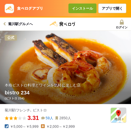
インストール
アプリで開く
菊川駅グルメへ
ログイン
公式
本格ビストロ料理とワインを気軽に楽しむ店
bistro 234
(ビストロ 234)
菊川駅/フレンチ､ ビストロ
3.31
59
人
2850
人
￥5,000～￥5,999
￥2,000～￥2,999