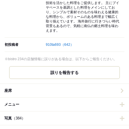
技術を活かした料理をご提供します。 主にブイ
ヤベースを基調とした料理をメインにしてお
り、シンプルで素材そのものを味わえる健康的
な料理から、ボリュームのある料理まで幅広く
取り揃えています。 海外旅行に行きづらい時代
背景もあるので、気軽に南仏の郷土料理を味わ
えます。
初投稿者
910ta693
（642）
※bistro 234の店舗情報に誤りがある場合は、以下からご報告ください。
誤りを報告する
座席
メニュー
写真
（384）