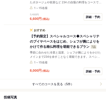
たポタージュや前菜など 234 の自慢の料理をコースで楽
しんで頂けます。
1～15名様
7,400円
詳細・予約
6,600
円
(税込)
おすすめ
【予約限定】スペシャルコース◆スペシャリテ
のブイヤベースをはじめ、シェフが腕によりを
かけて作る南仏料理を堪能できるプラン
7品
季節に合わせた冷菜と温菜、シェフが腕によりをかけた
メインまで234を余すことなく堪能できます。スペシャ
リテのブイヤベースはもちろん、一品一品にこだわった
1～15名様
本場南仏の味をごゆっくりお楽しみください。
8,000
円
(税込)
詳細・予約
すべてのコースを見る（5件）
投稿写真