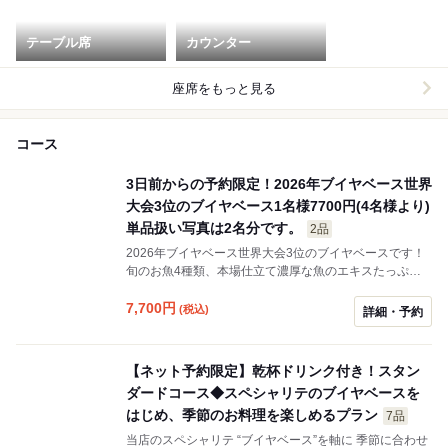
テーブル席
カウンター
座席をもっと見る
コース
3日前からの予約限定！2026年ブイヤベース世界
大会3位のブイヤベース1名様7700円(4名様より)
単品扱い写真は2名分です。
2品
2026年ブイヤベース世界大会3位のブイヤベースです！
旬のお魚4種類、本場仕立て濃厚な魚のエキスたっぷり
のスープとニンニク、サフランが効いたルイユソースで
お召し上がりください。 1名様7700円(4名様より)3日前
7,700
円
(税込)
詳細・予約
予約
【ネット予約限定】乾杯ドリンク付き！スタン
ダードコース◆スペシャリテのブイヤベースを
はじめ、季節のお料理を楽しめるプラン
7品
当店のスペシャリテ “ブイヤベース”を軸に 季節に合わせ