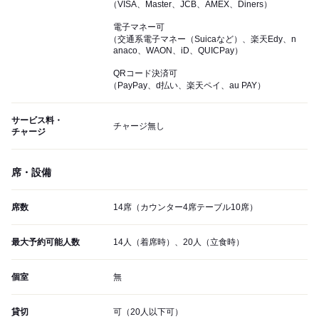
（VISA、Master、JCB、AMEX、Diners）
電子マネー可
（交通系電子マネー（Suicaなど）、楽天Edy、n
anaco、WAON、iD、QUICPay）
QRコード決済可
（PayPay、d払い、楽天ペイ、au PAY）
サービス料・
チャージ無し
チャージ
席・設備
席数
14席（カウンター4席テーブル10席）
最大予約可能人数
14人（着席時）、20人（立食時）
個室
無
貸切
可（20人以下可）