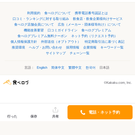
利用規約
食べログについて
携帯電話番号認証とは
口コミ・ランキングに対する取り組み
飲食店・飲食企業様向けサービス
食べログ店舗会員について
広告（メーカー・団体様等向け）について
機能改善要望
口コミガイドライン
食べログプレミアム
食べログプレミアム無料クーポン
ネット予約（リクエスト予約）
個人情報保護方針
外部送信（オプトアウト）
特定商取引法に基づく表記
推奨環境
ヘルプ・お問い合わせ
採用情報
企業情報
キーワード一覧
サイトマップ
チェーン一覧
言語：
English
简体中文
繁體中文
한국어
日本語
©Kakaku.com, Inc.
電話・ネット予約
行った
保存
共有