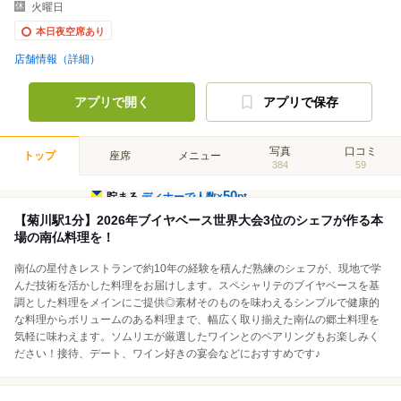
火曜日
本日夜空席あり
店舗情報（詳細）
アプリで開く
アプリで保存
写真
口コミ
トップ
座席
メニュー
384
59
50
貯まる
ディナーで人数×
pt
【菊川駅1分】2026年ブイヤベース世界大会3位のシェフが作る本
場の南仏料理を！
南仏の星付きレストランで約10年の経験を積んだ熟練のシェフが、現地で学
んだ技術を活かした料理をお届けします。スペシャリテのブイヤベースを基
調とした料理をメインにご提供◎素材そのものを味わえるシンプルで健康的
な料理からボリュームのある料理まで、幅広く取り揃えた南仏の郷土料理を
気軽に味わえます。ソムリエが厳選したワインとのペアリングもお楽しみく
ださい！接待、デート、ワイン好きの宴会などにおすすめです♪