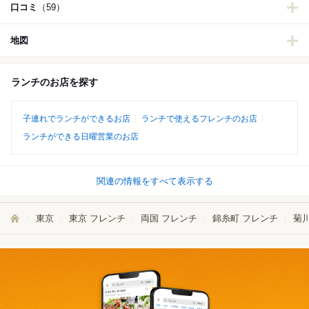
口コミ
（59）
地図
ランチのお店を探す
子連れでランチができるお店
ランチで使えるフレンチのお店
ランチができる日曜営業のお店
関連の情報をすべて表示する
東京
東京 フレンチ
両国 フレンチ
錦糸町 フレンチ
菊