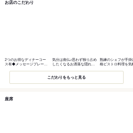
お店のこだわり
2つのお得なディナーコー
気分は南仏♪思わず独り占め
熟練のシェフが手掛
ス有◆メッセージプレート
したくなるお洒落な隠れ家
格ビストロ料理を気
のご用意も◎
【貸切可】
しめる♪
こだわりをもっと見る
座席