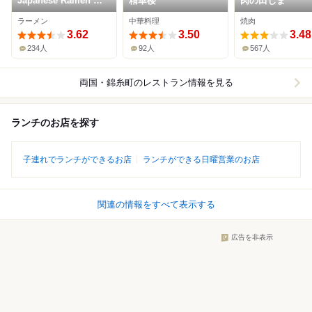
Japanese Ramen マ
精華楼
肉の田じま
ンちゃん
ラーメン
中華料理
焼肉
3.62
3.50
3.48
234人
92人
567人
両国・錦糸町
のレストラン情報を見る
ランチのお店を探す
子連れでランチができるお店
ランチができる日曜営業のお店
関連の情報をすべて表示する
広告を非表示