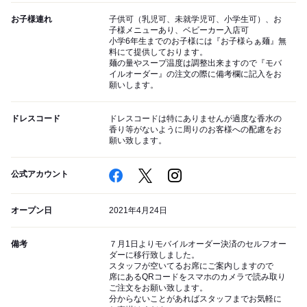
お子様連れ
子供可（乳児可、未就学児可、小学生可）、お
子様メニューあり、ベビーカー入店可
小学6年生までのお子様には『お子様らぁ麺』無
料にて提供しております。
麺の量やスープ温度は調整出来ますので『モバ
イルオーダー』の注文の際に備考欄に記入をお
願いします。
ドレスコード
ドレスコードは特にありませんが過度な香水の
香り等がないように周りのお客様への配慮をお
願い致します。
公式アカウント
オープン日
2021年4月24日
備考
７月1日よりモバイルオーダー決済のセルフオー
ダーに移行致しました。
スタッフが空いてるお席にご案内しますので
席にあるQRコードをスマホのカメラで読み取り
ご注文をお願い致します。
分からないことがあればスタッフまでお気軽に