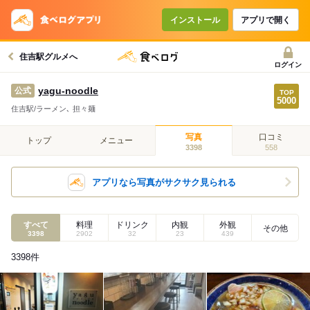
インストール
アプリで開く
住吉駅グルメへ
ログイン
yagu-noodle
公式
住吉駅/ラーメン､ 担々麺
写真
口コミ
トップ
メニュー
3398
558
アプリなら写真がサクサク見られる
すべて
料理
ドリンク
内観
外観
その他
3398
2902
32
23
439
3398
件