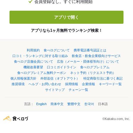
会員登録なし。すぐに利用開始
アプリで開く
アプリなら1ヶ月無料でランキング検索！
利用規約
食べログについて
携帯電話番号認証とは
口コミ・ランキングに対する取り組み
飲食店・飲食企業様向けサービス
食べログ店舗会員について
広告（メーカー・団体様等向け）について
機能改善要望
口コミガイドライン
食べログプレミアム
食べログプレミアム無料クーポン
ネット予約（リクエスト予約）
個人情報保護方針
外部送信（オプトアウト）
特定商取引法に基づく表記
推奨環境
ヘルプ・お問い合わせ
採用情報
企業情報
キーワード一覧
サイトマップ
チェーン一覧
言語：
English
简体中文
繁體中文
한국어
日本語
©Kakaku.com, Inc.