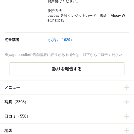
お声掛けください。
決済方法
paypay 各種クレジットカード 現金 Alipay W
eChat pay
初投稿者
さぴお
（1629）
※yagu-noodleの店舗情報に誤りがある場合は、以下からご報告ください。
誤りを報告する
メニュー
写真
（3398）
口コミ
（558）
地図