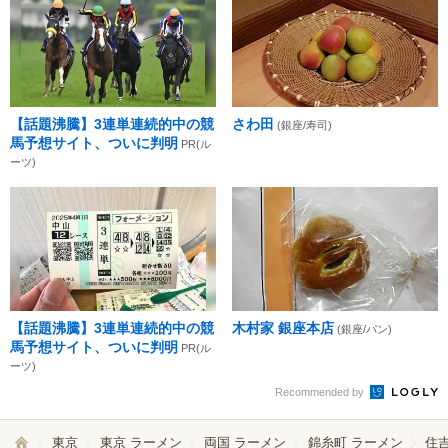
【話題沸騰】3連単連続的中の競
さわ田
(銀座/寿司)
馬予想サイト、ついに判明
PR(ル
ーツ)
【話題沸騰】3連単連続的中の競
木村家 銀座本店
(銀座/パン)
馬予想サイト、ついに判明
PR(ル
ーツ)
Recommended by
東京
東京 ラーメン
両国 ラーメン
錦糸町 ラーメン
住