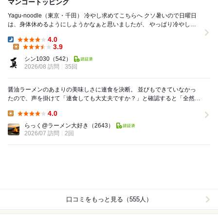
マンゴートッピング
Yagu-noodle（東京・千田） 冷やし求めてこちらへ クソ暑いので日曜日
は、身体休めるようにしようかなぁと思いましたが、 やっぱり冷やし食
べに行きます ギリギリまで...
4.0
Dinner:
3.9
Lunch:
シン1030
（542）
2026/08 訪問
35回
醤油ラーメンのあまりの美味しさに連食を決断。 並びもできていなかっ
たので、声を掛けて「連食しても大丈夫ですか？」と確認すると「全然大
丈夫ですよ、ごゆっくりお楽しみください」と嬉し...
4.0
Lunch:
らっく@ラーメン大好き
（2643）
2026/07 訪問
2回
口コミをもっと見る（555人）