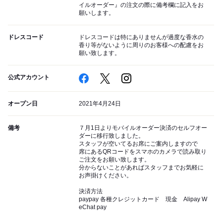
イルオーダー』の注文の際に備考欄に記入をお
願いします。
ドレスコード
ドレスコードは特にありませんが過度な香水の
香り等がないように周りのお客様への配慮をお
願い致します。
公式アカウント
オープン日
2021年4月24日
備考
７月1日よりモバイルオーダー決済のセルフオー
ダーに移行致しました。
スタッフが空いてるお席にご案内しますので
席にあるQRコードをスマホのカメラで読み取り
ご注文をお願い致します。
分からないことがあればスタッフまでお気軽に
お声掛けください。
決済方法
paypay 各種クレジットカード 現金 Alipay W
eChat pay