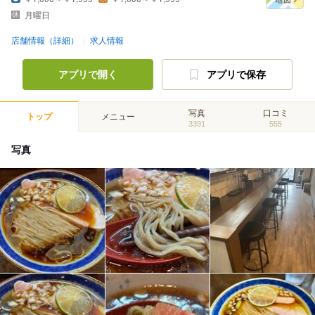
月曜日
店舗情報（詳細）
求人情報
アプリで開く
アプリで保存
写真
口コミ
トップ
メニュー
3391
555
写真