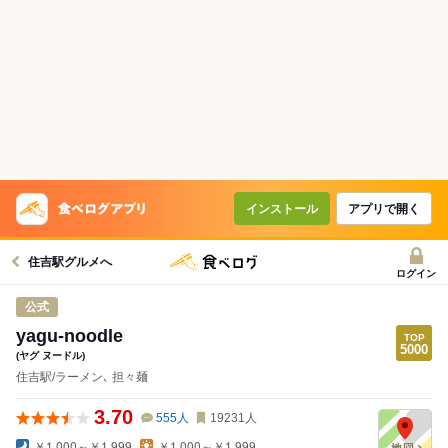
インストール
アプリで開く
住吉駅グルメへ
ログイン
公式
yagu-noodle
(ヤグ ヌードル)
住吉駅/ラーメン､ 担々麺
3.70
555
人
19231
人
￥1,000～￥1,999
￥1,000～￥1,999