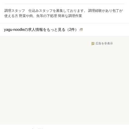
調理スタッフ 仕込みスタッフを募集しております。 調理経験があり包丁が
使える方 野菜や肉、魚等の下処理 簡単な調理作業
yagu-noodleの求人情報をもっと見る（
2
件）
広告を非表示