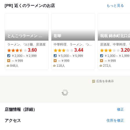
[PR] 近くのラーメンのお店
もっと見る
とんこつラーメン よ
彩華
珉珉 錦糸町北口
かろうもん
ラーメン、つけ麺、居酒屋
中華料理、ラーメン、つけ麺
3.60
3.44
3.20
￥2,000～￥2,999
￥5,000～￥5,999
￥1,000～￥1,999
Dinner:
Dinner:
Dinner:
～￥999
～￥999
～￥999
Lunch:
Lunch:
Lunch:
848人
118人
272人
広告を非表示
店舗情報（詳細）
修正
アクセス
住所を修正