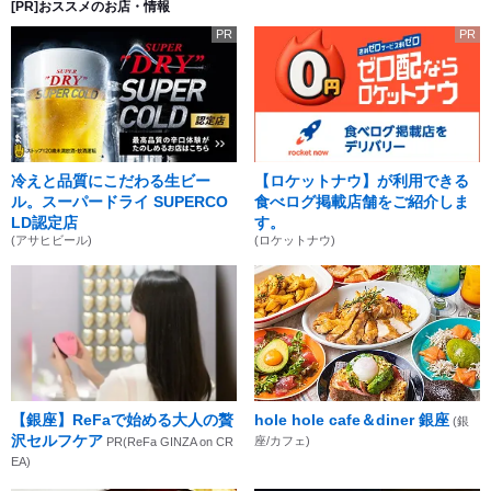
[PR]おススメのお店・情報
PR
PR
冷えと品質にこだわる生ビー
【ロケットナウ】が利用できる
ル。スーパードライ SUPERCO
食べログ掲載店舗をご紹介しま
LD認定店
す。
(アサヒビール)
(ロケットナウ)
【銀座】ReFaで始める大人の贅
hole hole cafe＆diner 銀座
(銀
沢セルフケア
座/カフェ)
PR(ReFa GINZA on CR
EA)