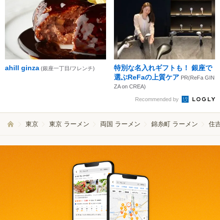
ahill ginza
特別な名入れギフトも！ 銀座で
(銀座一丁目/フレンチ)
選ぶReFaの上質ケア
PR(ReFa GIN
ZA on CREA)
Recommended by
東京
東京 ラーメン
両国 ラーメン
錦糸町 ラーメン
住