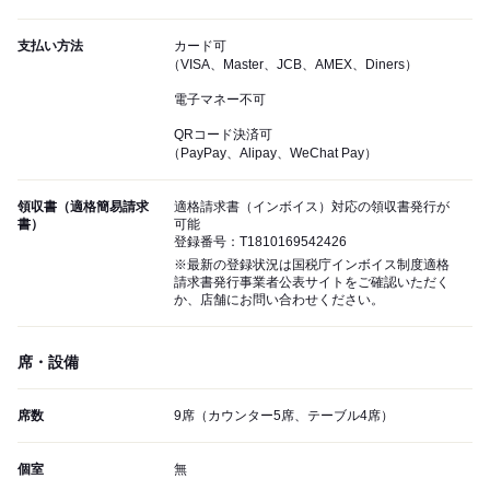
支払い方法
カード可
（VISA、Master、JCB、AMEX、Diners）
電子マネー不可
QRコード決済可
（PayPay、Alipay、WeChat Pay）
領収書（適格簡易請求
適格請求書（インボイス）対応の領収書発行が
書）
可能
登録番号：T1810169542426
※最新の登録状況は国税庁インボイス制度適格
請求書発行事業者公表サイトをご確認いただく
か、店舗にお問い合わせください。
席・設備
席数
9席（カウンター5席、テーブル4席）
個室
無