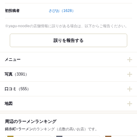
初投稿者
さぴお
（1628）
※yagu-noodleの店舗情報に誤りがある場合は、以下からご報告ください。
誤りを報告する
メニュー
写真
（3391）
口コミ
（555）
地図
周辺のラーメンランキング
錦糸町
×
ラーメン
のランキング（点数の高いお店）です。