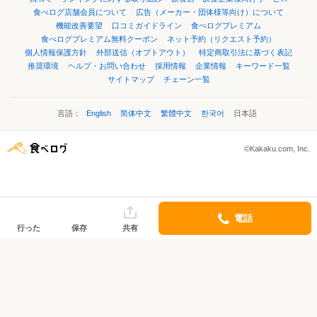
食べログ店舗会員について
広告（メーカー・団体様等向け）について
機能改善要望
口コミガイドライン
食べログプレミアム
食べログプレミアム無料クーポン
ネット予約（リクエスト予約）
個人情報保護方針
外部送信（オプトアウト）
特定商取引法に基づく表記
推奨環境
ヘルプ・お問い合わせ
採用情報
企業情報
キーワード一覧
サイトマップ
チェーン一覧
言語：
English
简体中文
繁體中文
한국어
日本語
©Kakaku.com, Inc.
電話
行った
保存
共有