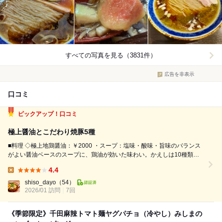
すべての写真を見る（3831件）
広告を非表示
口コミ
ピックアップ！口コミ
極上醤油とこだわり焼豚5種
■料理 ◇極上地鶏醤油：￥2000 ・スープ：塩味・酸味・旨味のバランス
がよい醤油ベースのスープに、鶏油が効いた味わい。かえしは10種類以
上の醤油と各種昆布・各種節・煮干しやアゴなどを加えた複雑な作り。こ
4.4
れに黒さつま鶏と水だけのシンプルなスープを組み合わせている。かえし
Lunch:
は醤油の香りもいいが、シン...
shiso_dayo
（54）
2026/01 訪問
7回
《季節限定》千田麻辣トマト麺ヤグパチョ（冷やし）みしまの