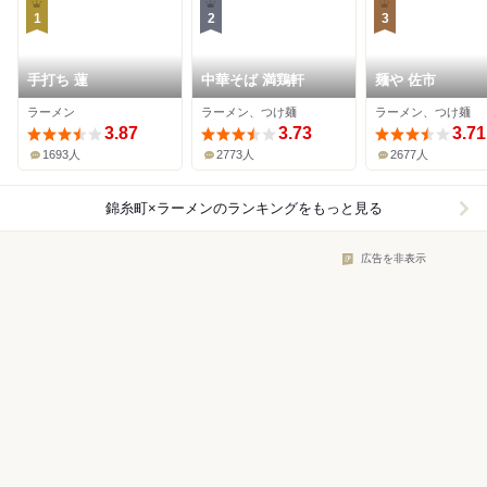
1
2
3
手打ち 蓮
中華そば 満鶏軒
麺や 佐市
ラーメン
ラーメン、つけ麺
ラーメン、つけ麺
3.87
3.73
3.71
1693人
2773人
2677人
錦糸町×ラーメン
のランキングをもっと見る
広告を非表示