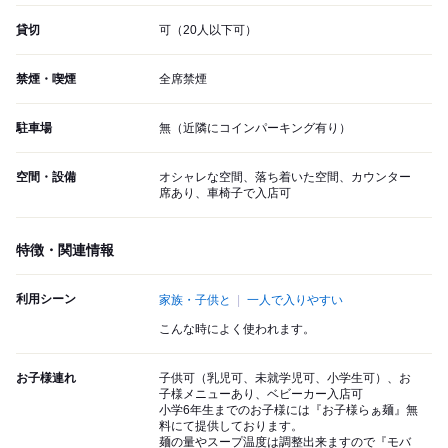
貸切
可（20人以下可）
禁煙・喫煙
全席禁煙
駐車場
無（近隣にコインパーキング有り）
空間・設備
オシャレな空間、落ち着いた空間、カウンター
席あり、車椅子で入店可
特徴・関連情報
利用シーン
家族・子供と
一人で入りやすい
こんな時によく使われます。
お子様連れ
子供可（乳児可、未就学児可、小学生可）、お
子様メニューあり、ベビーカー入店可
小学6年生までのお子様には『お子様らぁ麺』無
料にて提供しております。
麺の量やスープ温度は調整出来ますので『モバ