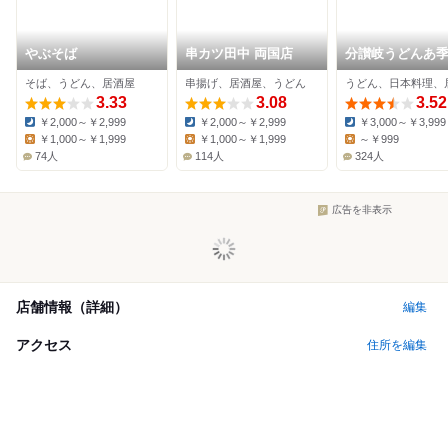
やぶそば
串カツ田中 両国店
分讃岐うどんあ季
譚
そば、うどん、居酒屋
串揚げ、居酒屋、うどん
うどん、日本料理、
3.33
3.08
3.52
￥2,000～￥2,999
￥2,000～￥2,999
￥3,000～￥3,999
Dinner:
Dinner:
Dinner:
￥1,000～￥1,999
￥1,000～￥1,999
～￥999
Lunch:
Lunch:
Lunch:
74人
114人
324人
広告を非表示
店舗情報（詳細）
編集
アクセス
住所を編集