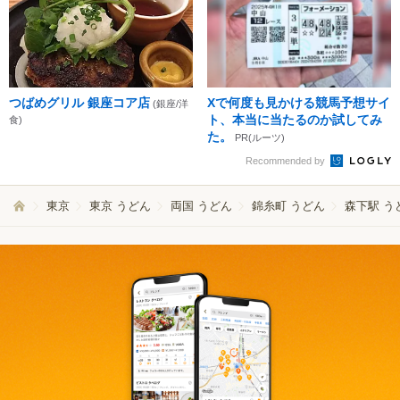
つばめグリル 銀座コア店
Xで何度も見かける競馬予想サイ
(銀座/洋
ト、本当に当たるのか試してみ
食)
た。
PR(ルーツ)
Recommended by
東京
東京 うどん
両国 うどん
錦糸町 うどん
森下駅 う