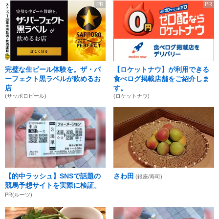
PR
PR
完璧な生ビール体験を。ザ・パ
【ロケットナウ】が利用できる
ーフェクト黒ラベルが飲めるお
食べログ掲載店舗をご紹介しま
店
す。
(サッポロビール)
(ロケットナウ)
【的中ラッシュ】SNSで話題の
さわ田
(銀座/寿司)
競馬予想サイトを実際に検証。
PR(ルーツ)