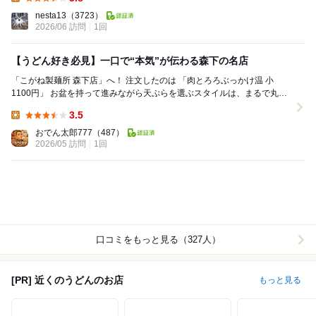
Lunch:
nesta13
（3723）
2026/06 訪問
1回
【うどん好き必見】一口で“本気”が伝わる森下の名店
「こがね製麺所 森下店」へ！ 注文したのは 「肉とろろぶっかけ温 小
1100円」 お盆を持って進みながら天ぷらを選ぶスタイルは、まるで丸亀
製麺のようなんですが… ...
3.5
Lunch:
おでん太郎777
（487）
2026/05 訪問
1回
口コミをもっと見る（327人）
[PR] 近くのうどんのお店
もっと見る