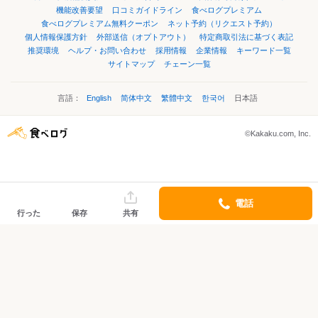
機能改善要望
口コミガイドライン
食べログプレミアム
食べログプレミアム無料クーポン
ネット予約（リクエスト予約）
個人情報保護方針
外部送信（オプトアウト）
特定商取引法に基づく表記
推奨環境
ヘルプ・お問い合わせ
採用情報
企業情報
キーワード一覧
サイトマップ
チェーン一覧
言語：
English
简体中文
繁體中文
한국어
日本語
©Kakaku.com, Inc.
電話
行った
保存
共有