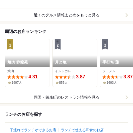
近くのグルメ情報まとめをもっと見る
周辺のお店ランキング
1
2
2
焼肉 静龍苑
月と亀
手打ち 蓮
焼肉
インドカレー
ラーメン
4.31
3.87
3.87
1997人
856人
1693人
両国・錦糸町
のレストラン情報を見る
ランチのお店を探す
子連れでランチができるお店
ランチで使える和食のお店