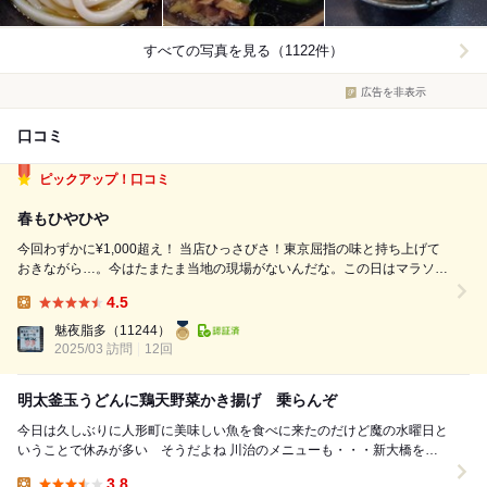
すべての写真を見る（1122件）
広告を非表示
口コミ
ピックアップ！口コミ
春もひやひや
今回わずかに¥1,000超え！ 当店ひっさびさ！東京屈指の味と持ち上げて
おきながら…。今はたまたま当地の現場がないんだな。この日はマラソン
の応援でうまいことお訪ねできた。 冷かけ中：この日は熱いくらいの日
4.5
差しで、ひやひやが選べるのは嬉しかった。うんまい！今回は記憶よりち
Lunch:
ょっと甘めの汁加減...
魅夜脂多
（11244）
2025/03 訪問
12回
明太釜玉うどんに鶏天野菜かき揚げ 乗らんぞ
今日は久しぶりに人形町に美味しい魚を食べに来たのだけど魔の水曜日と
いうことで休みが多い そうだよね 川治のメニューも・・・新大橋を渡
って 森下の方に足を伸ばす 課題の月と亀もある...
3.8