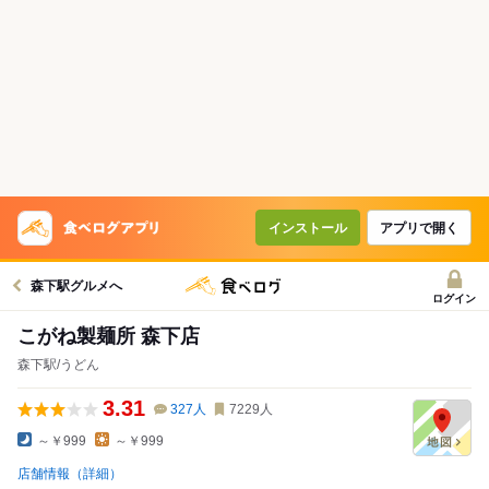
インストール
アプリで開く
森下駅グルメへ
ログイン
こがね製麺所 森下店
森下駅/うどん
3.31
327
人
7229
人
～￥999
～￥999
店舗情報（詳細）