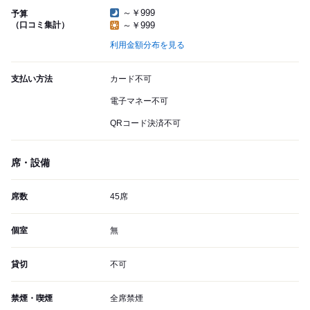
～￥999
予算
（口コミ集計）
～￥999
利用金額分布を見る
支払い方法
カード不可
電子マネー不可
QRコード決済不可
席・設備
席数
45席
個室
無
貸切
不可
禁煙・喫煙
全席禁煙