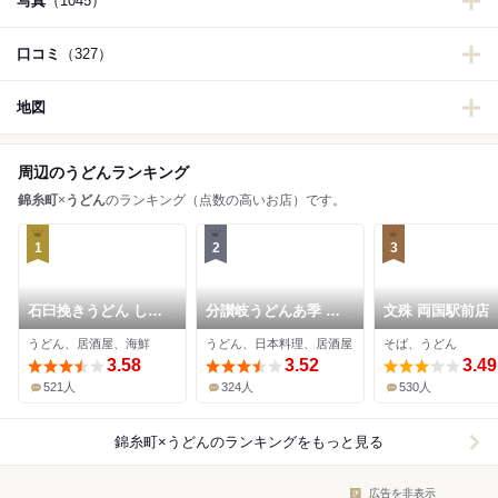
写真
（1045）
口コミ
（327）
地図
周辺のうどんランキング
錦糸町
×
うどん
のランキング（点数の高いお店）です。
1
2
3
石臼挽きうどん しゅ
分讃岐うどんあ季 時
文殊 両国駅前店
はり
譚
うどん、居酒屋、海鮮
うどん、日本料理、居酒屋
そば、うどん
3.58
3.52
3.49
521人
324人
530人
錦糸町×うどん
のランキングをもっと見る
広告を非表示