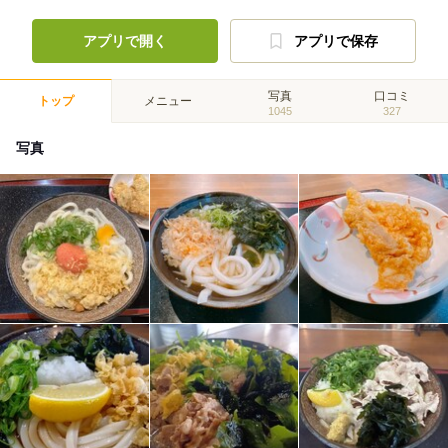
アプリで開く
アプリで保存
写真
口コミ
トップ
メニュー
1045
327
写真