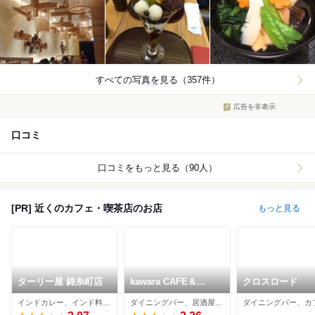
すべての写真を見る（357件）
広告を非表示
口コミ
口コミをもっと見る（90人）
[PR] 近くのカフェ・喫茶店のお店
もっと見る
ターリー屋 錦糸町店
kawara CAFE＆
クロスロード
DINING 錦糸町店
インドカレー、インド料理、カフェ
ダイニングバー、居酒屋、カフェ