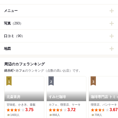
メニュー
写真
（293）
口コミ
（90）
地図
周辺のカフェランキング
錦糸町
×
カフェ
のランキング（点数の高いお店）です。
1
2
3
北斎茶房
すみだ珈琲
珈琲専門店 トミ
甘味処、かき氷、釜飯
カフェ、喫茶店、ケーキ
喫茶店、パンケーキ
3.75
3.72
3.67
1400人
866人
708人