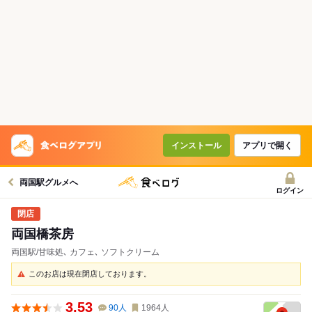
インストール
アプリで開く
両国駅グルメへ
ログイン
両国橋茶房
両国駅/甘味処､ カフェ､ ソフトクリーム
このお店は現在閉店しております。
3.53
90
人
1964
人