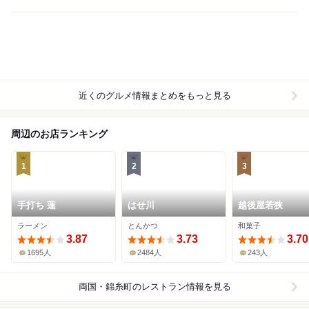
近くのグルメ情報まとめをもっと見る
周辺のお店ランキング
1
2
3
手打ち 蓮
はせ川
越後屋若狭
ラーメン
とんかつ
和菓子
3.87
3.73
3.70
1695人
2484人
243人
両国・錦糸町
のレストラン情報を見る