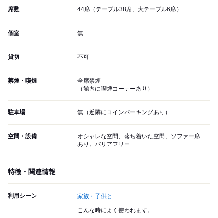
席数
44席（テーブル38席、大テーブル6席）
個室
無
貸切
不可
禁煙・喫煙
全席禁煙
（館内に喫煙コーナーあり）
駐車場
無（近隣にコインパーキングあり）
空間・設備
オシャレな空間、落ち着いた空間、ソファー席
あり、バリアフリー
特徴・関連情報
利用シーン
家族・子供と
こんな時によく使われます。