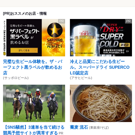
[PR]おススメのお店・情報
PR
PR
完璧な生ビール体験を。ザ・パ
冷えと品質にこだわる生ビー
ーフェクト黒ラベルが飲めるお
ル。スーパードライ SUPERCO
店
LD認定店
(サッポロビール)
(アサヒビール)
【SNS騒然】3連単を当て続ける
蕎麦 流石
(東銀座/そば)
競馬予想サイトが異常すぎる
PR