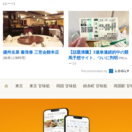
(ルーツ)
揚州名菜 秦淮春 三笠会館本店
【話題沸騰】3連単連続的中の競
馬予想サイト、ついに判明
(銀座/上海料理)
PR(ル
ーツ)
Recommended by
東京
東京 甘味処
両国 甘味処
錦糸町 甘味処
両国駅 甘