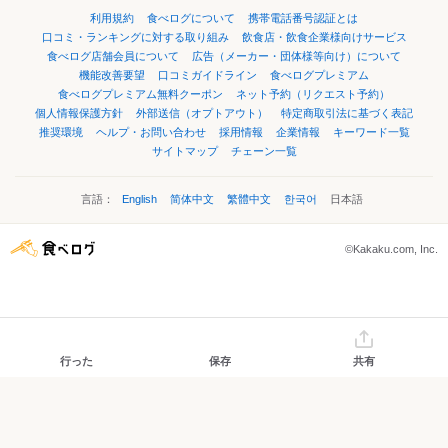
利用規約
食べログについて
携帯電話番号認証とは
口コミ・ランキングに対する取り組み
飲食店・飲食企業様向けサービス
食べログ店舗会員について
広告（メーカー・団体様等向け）について
機能改善要望
口コミガイドライン
食べログプレミアム
食べログプレミアム無料クーポン
ネット予約（リクエスト予約）
個人情報保護方針
外部送信（オプトアウト）
特定商取引法に基づく表記
推奨環境
ヘルプ・お問い合わせ
採用情報
企業情報
キーワード一覧
サイトマップ
チェーン一覧
言語：
English
简体中文
繁體中文
한국어
日本語
©Kakaku.com, Inc.
行った
保存
共有