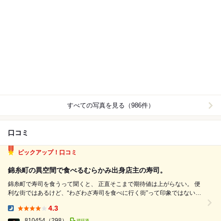
すべての写真を見る（986件）
口コミ
ピックアップ！口コミ
錦糸町の異空間で食べるむらかみ出身店主の寿司。
錦糸町で寿司を食うって聞くと、 正直そこまで期待値は上がらない。 便
利な街ではあるけど、“わざわざ寿司を食べに行く街”って印象ではないか
ら。 ⁡ でも龍月は、入口の時点で空気が変わる。 ⁡ エレベーターを降りた瞬
4.3
間、 目の前にあるのは水が流れ落ちるガラスの自動ドア。 店の入口なの
Dinner:
に、...
810454
（298）