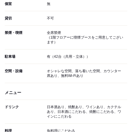
個室
無
貸切
不可
禁煙・喫煙
全席禁煙
（1階フロアーに喫煙ブースをご用意してござい
ます）
駐車場
有（42台（共用・立体））
空間・設備
オシャレな空間、落ち着いた空間、カウンター
席あり、無料Wi-Fiあり
メニュー
ドリンク
日本酒あり、焼酎あり、ワインあり、カクテル
あり、日本酒にこだわる、焼酎にこだわる、ワ
インにこだわる
料理
魚料理にこだわる