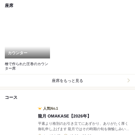
座席
カウンター
檜で作られた圧巻のカウン
ター席
座席をもっと見る
コース
人気No.1
龍月 OMAKASE【2026年】
平素より格別のお引き立てにあずかり、ありがたく厚く
御礼申し上げます 龍月ではその時期の旬を御愉しみいた
だけますように月に一度メニューを変更しております。