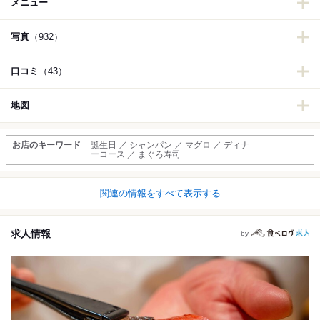
メニュー
写真
（932）
口コミ
（43）
地図
お店のキーワード
誕生日 ／ シャンパン ／ マグロ ／ ディナ
ーコース ／ まぐろ寿司
関連の情報をすべて表示する
求人情報
by