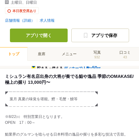
土曜日、日曜日
本日夜空席あり
店舗情報（詳細）
求人情報
アプリで開く
アプリで保存
写真
口コミ
トップ
座席
メニュー
932
43
50
貯まる・使える
ディナーで人数×
pt
ミシュラン有名店出身の大将が奏でる鮨や逸品 季節のOMAKASE/
極上の握り 13,000円〜
◤￣￣￣￣￣￣￣￣￣￣￣￣￣￣￣￣￣￣￣￣￣￣￣◥
葉月 真夏の味覚を堪能。鰹・毛蟹・鰻等
◣＿＿＿＿＿＿＿＿＿＿＿＿＿＿＿＿＿＿＿＿＿＿＿◢
※8/22㈯ 特別営業日となります。
OPEN 17：00～
鮨業界のグルマンを唸らせる日本料理の逸品や握りを多彩な技法で舌鼓。