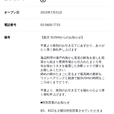
オープン日
2015年7月21日
電話番号
03-5600-7715
備考
【龍月 SUSHIからのお知らせ】
平素より格別のお引き立てにあずかり、ありが
たく厚く御礼申し上げます
逸品料理や瀬戸内海から直送の鮮魚を楽しむ前
菜から始まり豊洲市場から仕入れたまぐろ等、
旬を味わうネタを厳選した赤酢シャリで握りを
お愉しみください。
締めの椀やたまごに至るまで最高峰の素材を、
ワインペアリングと銘酒で鮨SUSHIの時間をこ
ころゆくまでどうぞ。
平素より、格別のお引き立てを賜わり心より厚
く御礼申上げます。
■特別営業のお知らせ
8/1、8/22を土曜日特別営業させていただきま