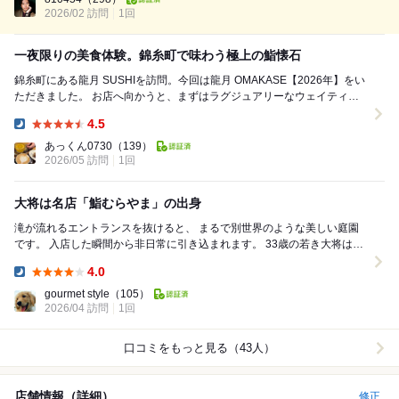
2026/02 訪問
1回
一夜限りの美食体験。錦糸町で味わう極上の鮨懐石
錦糸町にある龍月 SUSHIを訪問。今回は龍月 OMAKASE【2026年】をい
ただきました。 お店へ向かうと、まずはラグジュアリーなウェイティン
グルームへ案内されます。その...
4.5
Dinner:
あっくん0730
（139）
2026/05 訪問
1回
大将は名店「鮨むらやま」の出身
滝が流れるエントランスを抜けると、 まるで別世界のような美しい庭園
です。 入店した瞬間から非日常に引き込まれます。 33歳の若き大将は、
名店「鮨むらやま」出身。 帝...
4.0
Dinner:
gourmet style
（105）
2026/04 訪問
1回
口コミをもっと見る（43人）
店舗情報（詳細）
修正