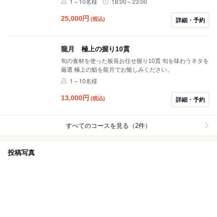
1～10名様
18:00～23:00
※アレルギーや苦手食材があるお客様への代わりのお料
理はご用意いたしかねます。 品数を減らしてのご提供と
25,000
円
(税込)
詳細・予約
なりますこと、ご了承ください。
龍月 極上の握り10貫
旬の食材を使った板長お任せ握り10貫 旬を味わうネタを
厳選 極上の鮨を龍月でお愉しみください。
1～10名様
13,000
円
(税込)
詳細・予約
すべてのコースを見る（2件）
投稿写真