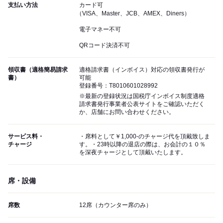
支払い方法
カード可
（VISA、Master、JCB、AMEX、Diners）
電子マネー不可
QRコード決済不可
領収書（適格簡易請求
適格請求書（インボイス）対応の領収書発行が
書）
可能
登録番号：T8010601028992
※最新の登録状況は国税庁インボイス制度適格
請求書発行事業者公表サイトをご確認いただく
か、店舗にお問い合わせください。
サービス料・
・席料として￥1,000-のチャージ代を頂戴致しま
チャージ
す。・23時以降の退店の際は、お会計の１０％
を深夜チャージとして頂戴いたします。
席・設備
席数
12席（カウンター席のみ）