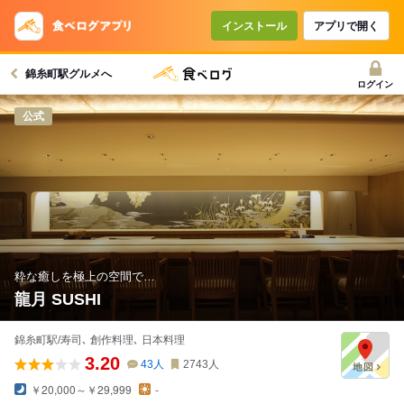
コースで使えるクーポン
戻る
インストール
アプリで開く
錦糸町駅グルメへ
クーポンを利用せず予約する
ログイン
公式
粋な癒しを極上の空間で…
龍月 SUSHI
錦糸町駅/寿司､ 創作料理､ 日本料理
3.20
43
人
2743
人
￥20,000～￥29,999
-