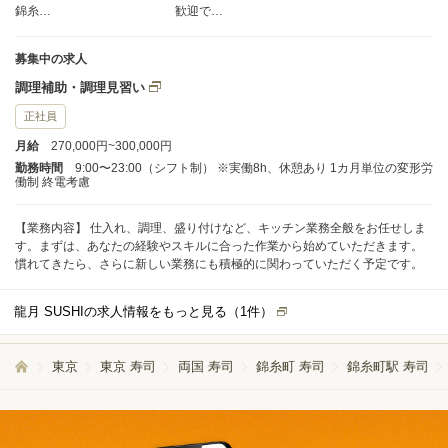
錦糸…
歓迎で…
募集中の求人
調理補助・調理見習い
正社員
月給
270,000円~300,000円
勤務時間
9:00〜23:00（シフト制） ※実働8h、休憩あり 1カ月単位の変形労
働制 終電考慮
【業務内容】 仕入れ、調理、盛り付けなど、キッチン業務全般をお任せしま
す。まずは、あなたの経験やスキルに合った作業から始めていただきます。
慣れてきたら、さらに新しい業務にも積極的に関わっていただく予定です。
龍月 SUSHIの求人情報をもっと見る（
1
件）
東京
東京 寿司
両国 寿司
錦糸町 寿司
錦糸町駅 寿司