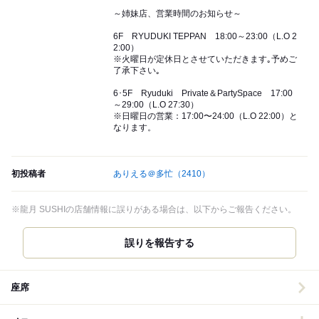
～姉妹店、営業時間のお知らせ～
6F RYUDUKI TEPPAN 18:00～23:00（L.O 2
2:00）
※火曜日が定休日とさせていただきます｡予めご
了承下さい｡
6･5F Ryuduki Private＆PartySpace 17:00
～29:00（L.O 27:30）
※日曜日の営業：17:00〜24:00（L.O 22:00）と
なります。
初投稿者
ありえる＠多忙
（2410）
※龍月 SUSHIの店舗情報に誤りがある場合は、以下からご報告ください。
誤りを報告する
座席