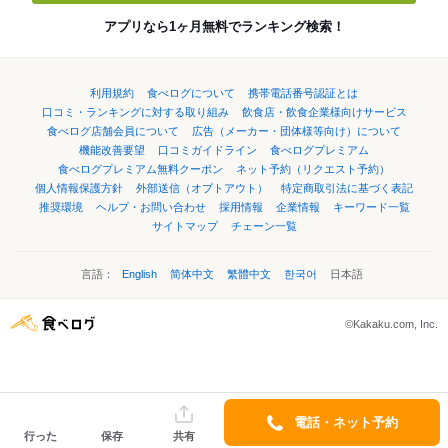
アプリなら1ヶ月無料でランキング検索！
利用規約
食べログについて
携帯電話番号認証とは
口コミ・ランキングに対する取り組み
飲食店・飲食企業様向けサービス
食べログ店舗会員について
広告（メーカー・団体様等向け）について
機能改善要望
口コミガイドライン
食べログプレミアム
食べログプレミアム無料クーポン
ネット予約（リクエスト予約）
個人情報保護方針
外部送信（オプトアウト）
特定商取引法に基づく表記
推奨環境
ヘルプ・お問い合わせ
採用情報
企業情報
キーワード一覧
サイトマップ
チェーン一覧
言語：
English
简体中文
繁體中文
한국어
日本語
©Kakaku.com, Inc.
電話・ネット予約
行った
保存
共有