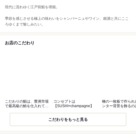
現代に流れゆく江戸前鮨を堪能。
季節を感じさせる極上の味わいをシャンパーニュやワイン、銘酒と共にここ
ろゆくまで愉しみたい。
お店のこだわり
こだわりの鮨は、豊洲市場
コンセプトは
檜の一枚板で作られ
で最高級の鮪を仕入れてお
【SUSHI×champagne】
ンター背景を飾るの
ります。
の美、西陣織
こだわりをもっと見る