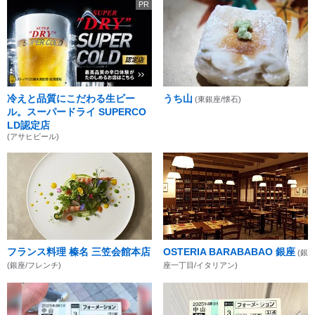
PR
冷えと品質にこだわる生ビー
うち山
(東銀座/懐石)
ル。スーパードライ SUPERCO
LD認定店
(アサヒビール)
フランス料理 榛名 三笠会館本店
OSTERIA BARABABAO 銀座
(銀
(銀座/フレンチ)
座一丁目/イタリアン)