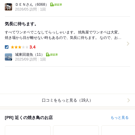
Dinner:
ＤＥＮさん
（6068）
2026/05 訪問
1回
気長に待ちます。
すべてワンオペでこなしてらっしゃいます。 焼鳥屋でワンオペは大変。
焼き場から目が離せない時もあるので、気長に待ちます。 なので、お酒
だけは切らさないように、 大将がカ...
3.4
Dinner:
城東回遊魚
（11）
2025/09 訪問
1回
口コミをもっと見る（19人）
[PR] 近くの焼き鳥のお店
もっと見る