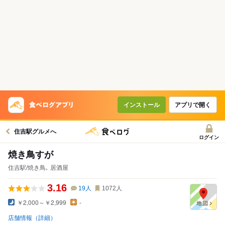
インストール
アプリで開く
住吉駅グルメへ
ログイン
焼き鳥すが
住吉駅/焼き鳥､ 居酒屋
3.16
19
人
1072
人
￥2,000～￥2,999
-
店舗情報（詳細）