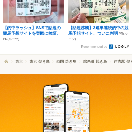
【的中ラッシュ】SNSで話題の
【話題沸騰】3連単連続的中の競
競馬予想サイトを実際に検証。
馬予想サイト、ついに判明
PR(ル
PR(ルーツ)
ーツ)
Recommended by
東京
東京 焼き鳥
両国 焼き鳥
錦糸町 焼き鳥
住吉駅 焼