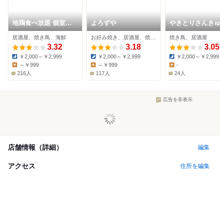
地鶏食べ放題 個室居
よろずや
やきとりさんき
酒屋 串楽 錦糸町店
錦糸町店
居酒屋、焼き鳥、海鮮
お好み焼き、居酒屋、焼き鳥
焼き鳥、居酒屋
3.32
3.18
3.05
￥2,000～￥2,999
￥2,000～￥2,999
￥2,000～￥2,999
Dinner:
Dinner:
Dinner:
～￥999
～￥999
-
Lunch:
Lunch:
Lunch:
216人
117人
24人
広告を非表示
店舗情報（詳細）
編集
アクセス
住所を編集