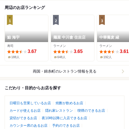
周辺のお店ランキング
1
2
3
鮨 海宇
麺屋 中川會 住吉店
中華蕎麦 縁
寿司
ラーメン
ラーメン
3.67
3.65
3.61
188人
648人
192人
両国・錦糸町
のレストラン情報を見る
こだわり・目的からお店を探す
日曜日も営業しているお店
焼酎が飲めるお店
カードが使えるお店
隠れ家レストラン
喫煙のできるお店
貸切ができるお店
夜10時以降に入店できるお店
カウンター席のあるお店
予約のできるお店