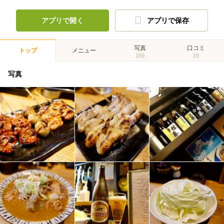
アプリで開く
アプリで保存
写真
口コミ
トップ
メニュー
159
19
写真