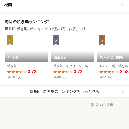
地図
周辺の焼き鳥ランキング
錦糸町
×
焼き鳥
のランキング（点数の高いお店）です。
1
2
3
とり喜
BLESS
ちゃんこ 川﨑
焼き鳥
焼き鳥、イタリアン、鳥料理
ちゃんこ鍋、焼き鳥
3.73
3.72
3.53
1059人
885人
218人
錦糸町×焼き鳥
のランキングをもっと見る
広告を非表示