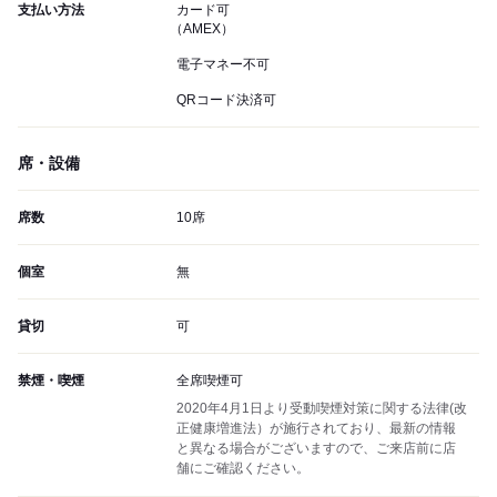
支払い方法
カード可
（AMEX）
電子マネー不可
QRコード決済可
席・設備
席数
10席
個室
無
貸切
可
禁煙・喫煙
全席喫煙可
2020年4月1日より受動喫煙対策に関する法律(改
正健康増進法）が施行されており、最新の情報
と異なる場合がございますので、ご来店前に店
舗にご確認ください。