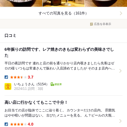
すべての写真を見る（161件）
広告を非表示
口コミ
6年振りの訪問です、レア焼きのきもは変わらずの美味さでし
た
平日の夜訪問です 連れと店の前を通りかかり店内覗きましたら先客はゼ
ロの様 いつもは常連さんで賑わい入店諦めてましたが そのまま店内へ吸
い込まれました 入店しますと常連さ...
3.7
Dinner:
いちょうさん
（5154）
2024/11 訪問
3回
高い店に行かなくてもここで十分！
お目当ての店が臨休でここに辿り着く。 カウンターだけの店内。 雰囲気
はやや暗いが問題はない。 古びたメニューを見る。 ん？ビールの大瓶が
５５０円。 今時こんな...
4.0