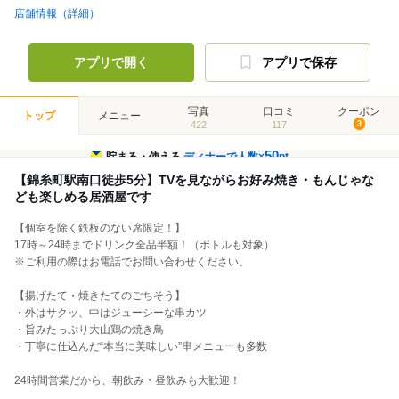
店舗情報（詳細）
アプリで開く
アプリで保存
写真
口コミ
クーポン
トップ
メニュー
422
117
3
50
貯まる・使える
ディナーで人数×
pt
【錦糸町駅南口徒歩5分】TVを見ながらお好み焼き・もんじゃな
ども楽しめる居酒屋です
【個室を除く鉄板のない席限定！】
17時～24時までドリンク全品半額！（ボトルも対象）
※ご利用の際はお電話でお問い合わせください。
【揚げたて・焼きたてのごちそう】
・外はサクッ、中はジューシーな串カツ
・旨みたっぷり大山鶏の焼き鳥
・丁寧に仕込んだ“本当に美味しい”串メニューも多数
24時間営業だから、朝飲み・昼飲みも大歓迎！