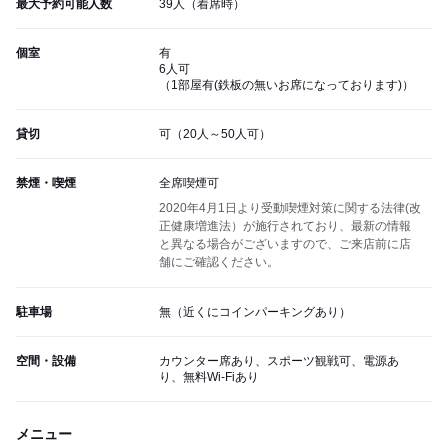
最大予約可能人数
39人（着席時）
個室
有
6人可
（1部屋有(鉄板の無いお席になっております)）
貸切
可（20人～50人可）
禁煙・喫煙
全席喫煙可
2020年4月1日より受動喫煙対策に関する法律(改
正健康増進法）が施行されており、最新の情報
と異なる場合がございますので、ご来店前に店
舗にご確認ください。
駐車場
無（近くにコインパーキングあり）
空間・設備
カウンター席あり、スポーツ観戦可、電源あ
り、無料Wi-Fiあり
メニュー