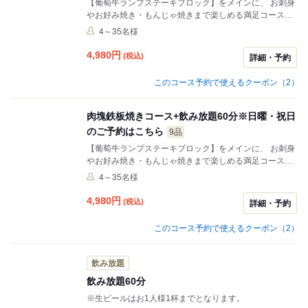
【葡萄牛ランプステーキブロック】をメインに、 お刺身
やお好み焼き・もんじゃ焼きまで楽しめる満足コース。
季節のサラダからデザートまで、ボリュームも味も大満
4～35名様
足の内容です。 60分の飲み放題も付いています！
4,980
円
(税込)
詳細・予約
このコース予約で使えるクーポン（2）
肉塊鉄板焼きコース+飲み放題60分※日曜・祝日
のご予約はこちら
9品
【葡萄牛ランプステーキブロック】をメインに、 お刺身
やお好み焼き・もんじゃ焼きまで楽しめる満足コース。
季節のサラダからデザートまで、ボリュームも味も大満
4～35名様
足の内容です。 60分の飲み放題も付いています！
4,980
円
(税込)
詳細・予約
このコース予約で使えるクーポン（2）
飲み放題
飲み放題60分
※生ビールはお1人様1杯までとなります。