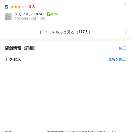
中。空き席たくさんありました。席に座りメニューを...
3.3
Dinner:
スガフキン
（924）
2024/09 訪問
1回
口コミをもっと見る（117人）
店舗情報（詳細）
修正
アクセス
住所を修正