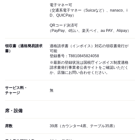
電子マネー可
（交通系電子マネー（Suicaなど）、nanaco、i
D、QUICPay）
QRコード決済可
（PayPay、d払い、楽天ペイ、au PAY、Alipay）
領収書（適格簡易請求
適格請求書（インボイス）対応の領収書発行が
書）
可能
登録番号：T8810845824058
※最新の登録状況は国税庁インボイス制度適格
請求書発行事業者公表サイトをご確認いただく
か、店舗にお問い合わせください。
サービス料・
無
チャージ
席・設備
席数
39席（カウンター4席、テーブル35席）