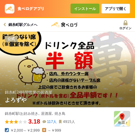
コースで使えるクーポン
戻る
インストール
アプリで開く
錦糸町駅グルメへ
クーポンを利用せず予約する
ログイン
公式
錦糸町24時間営業の居酒屋
よろずや
錦糸町駅/お好み焼き､ 居酒屋､ 焼き鳥
3.18
117
人
4915
人
￥2,000～￥2,999
～￥999