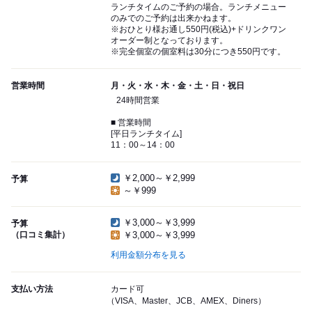
ランチタイムのご予約の場合。ランチメニュー
のみでのご予約は出来かねます。
※おひとり様お通し550円(税込)+ドリンクワン
オーダー制となっております。
※完全個室の個室料は30分につき550円です。
営業時間
月・火・水・木・金・土・日・祝日
24時間営業
■ 営業時間
[平日ランチタイム]
11：00～14：00
￥2,000～￥2,999
予算
～￥999
￥3,000～￥3,999
予算
（口コミ集計）
￥3,000～￥3,999
利用金額分布を見る
支払い方法
カード可
（VISA、Master、JCB、AMEX、Diners）