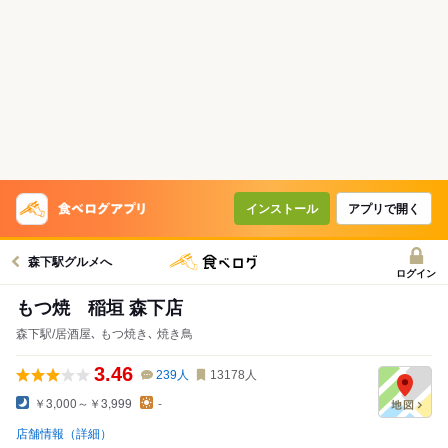
インストール
アプリで開く
森下駅グルメへ
ログイン
もつ焼 稲垣 森下店
森下駅/居酒屋､ もつ焼き､ 焼き鳥
3.46
239
人
13178
人
￥3,000～￥3,999
-
店舗情報（詳細）