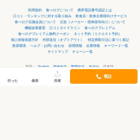
利用規約
食べログについて
携帯電話番号認証とは
口コミ・ランキングに対する取り組み
飲食店・飲食企業様向けサービス
食べログ店舗会員について
広告（メーカー・団体様等向け）について
機能改善要望
口コミガイドライン
食べログプレミアム
食べログプレミアム無料クーポン
ネット予約（リクエスト予約）
個人情報保護方針
外部送信（オプトアウト）
特定商取引法に基づく表記
推奨環境
ヘルプ・お問い合わせ
採用情報
企業情報
キーワード一覧
サイトマップ
チェーン一覧
言語：
English
简体中文
繁體中文
한국어
日本語
電話
行った
保存
共有
©Kakaku.com, Inc.