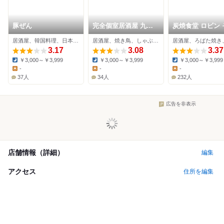
豚ぜん
完全個室居酒屋 九州
炭焼食堂 ロビン 
さつき 錦糸町店
2 錦糸町
居酒屋、韓国料理、日本料理
居酒屋、焼き鳥、しゃぶしゃぶ
3.17
3.08
3.37
￥3,000～￥3,999
￥3,000～￥3,999
￥3,000～￥3,999
Dinner:
Dinner:
Dinner:
-
-
-
Lunch:
Lunch:
Lunch:
37人
34人
232人
広告を非表示
店舗情報（詳細）
編集
アクセス
住所を編集