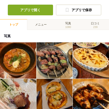
アプリで開く
アプリで保存
写真
口コミ
トップ
メニュー
1080
239
写真