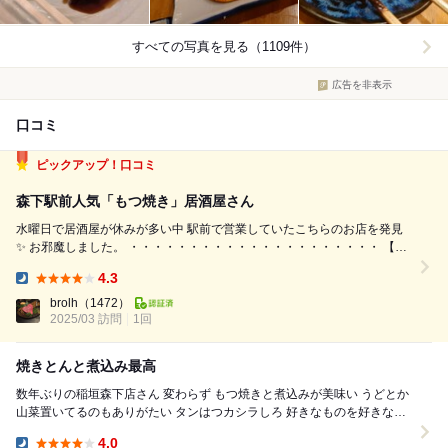
すべての写真を見る（1109件）
広告を非表示
口コミ
ピックアップ！口コミ
森下駅前人気「もつ焼き」居酒屋さん
水曜日で居酒屋が休みが多い中 駅前で営業していたこちらのお店を発見
✨ お邪魔しました。 ・・・・・・・・・・・・・・・・・・・・・ 【注
文内容】 ︎▷ほたるいか酢みそ ▷焼物(ハツ、レバ、タン、トマベー) ▷ゲ
4.3
ソ味噌バターホイル焼 ▷冷やしトマト ▷稲グラタン ▷おにぎり ▷味...
Dinner:
brolh
（1472）
2025/03 訪問
1回
焼きとんと煮込み最高
数年ぶりの稲垣森下店さん 変わらず もつ焼きと煮込みが美味い うどとか
山菜置いてるのもありがたい タンはつカシラしろ 好きなものを好きなだ
け頂く 一緒に行った兄が ア...
4.0