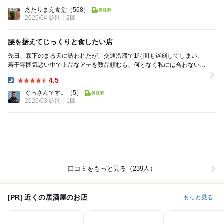
Dinner:
あたりまえ食堂
（568）
2026/04 訪問
2回
腰を据えてじっくりと食したい店
先日、森下のまる天に誘われたが、交通渋滞で1時間も遅刻してしまい、
若干雰囲気悪い中で上品なアテを数品頼むも、何となく私には合わない感
じがしたので、相方に近くにいいもつ焼き見つけたか...
4.5
Dinner:
ぐっさんです。
（5）
2026/03 訪問
1回
口コミをもっと見る（239人）
[PR] 近くの居酒屋のお店
もっと見る