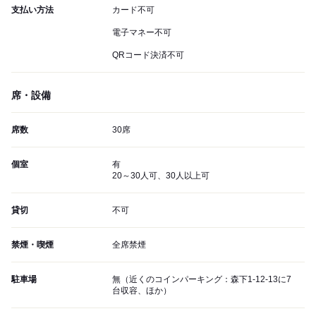
支払い方法
カード不可
電子マネー不可
QRコード決済不可
席・設備
席数
30席
個室
有
20～30人可、30人以上可
貸切
不可
禁煙・喫煙
全席禁煙
駐車場
無（近くのコインパーキング：森下1-12-13に7
台収容、ほか）