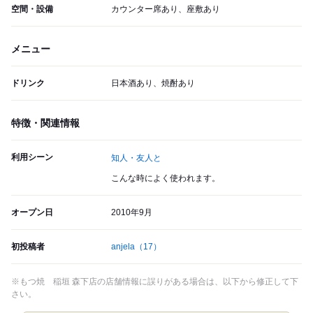
空間・設備
カウンター席あり、座敷あり
メニュー
ドリンク
日本酒あり、焼酎あり
特徴・関連情報
利用シーン
知人・友人と
こんな時によく使われます。
オープン日
2010年9月
初投稿者
anjela
（17）
※もつ焼 稲垣 森下店の店舗情報に誤りがある場合は、以下から修正して下
さい。