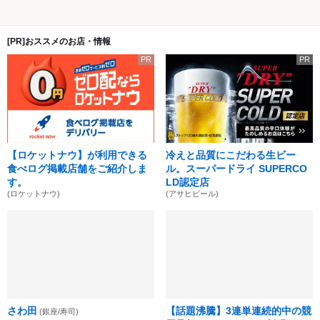
[PR]おススメのお店・情報
PR
PR
【ロケットナウ】が利用できる
冷えと品質にこだわる生ビー
食べログ掲載店舗をご紹介しま
ル。スーパードライ SUPERCO
す。
LD認定店
(ロケットナウ)
(アサヒビール)
さわ田
【話題沸騰】3連単連続的中の競
(銀座/寿司)