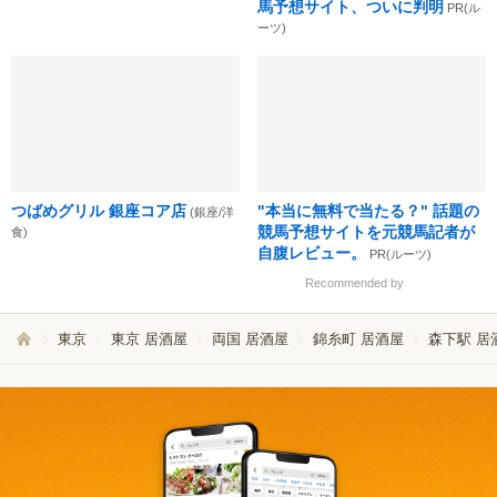
馬予想サイト、ついに判明
PR(ル
ーツ)
つばめグリル 銀座コア店
"本当に無料で当たる？" 話題の
(銀座/洋
競馬予想サイトを元競馬記者が
食)
自腹レビュー。
PR(ルーツ)
Recommended by
東京
東京 居酒屋
両国 居酒屋
錦糸町 居酒屋
森下駅 居