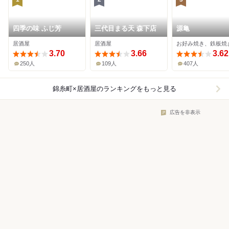
四季の味 ふじ芳
三代目まる天 森下店
源亀
居酒屋
居酒屋
3.70
3.66
3.62
250人
109人
407人
錦糸町×居酒屋
のランキングをもっと見る
広告を非表示