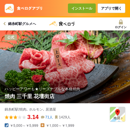
コースで使えるクーポン
戻る
インストール
アプリで開く
錦糸町駅グルメへ
クーポンを利用せず予約する
ログイン
公式
ハッピーアワーも★リーズナブルな本格焼肉
焼肉 三千里 花壇街店
錦糸町駅/焼肉､ ホルモン､ 居酒屋
3.14
71
人
1429
人
￥5,000～￥5,999
￥1,000～￥1,999