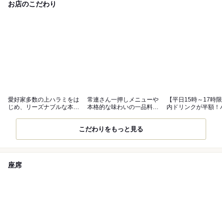
お店のこだわり
愛好家多数の上ハラミをは
常連さん一押しメニューや
【平日15時～17時
じめ、リーズナブルな本格
本格的な味わいの一品料理
内ドリンクが半額！
焼肉を堪能！
も充実◎
ーアワー
こだわりをもっと見る
座席