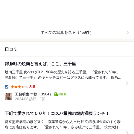
すべての写真を見る（459件）
口コミ
錦糸町の焼肉と言えば、ここ。三千里
焼肉三千里 食べログ3.21 50年の歴史を誇る三千里。 『愛されて50年、
歩み続けて三千里』 のキャッチコピーはグラスにも載ってます。 錦糸町
の人たちの...
3.8
Dinner:
工藤明生 本物
（3504）
2024/08 訪問
1回
下町で愛されて５０年！コスパ最強の焼肉満腹ランチ！
都立墨東病院のほど近く、京葉道路から入った 区立錦糸堀公園のすぐ場
所にお店はあります。 「愛されて50年、歩み続けて三千里」 僕の大好き
なキャッチコピーです(^^♪ 錦...