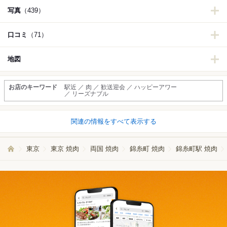
写真
（439）
口コミ
（71）
地図
お店のキーワード
駅近 ／ 肉 ／ 歓送迎会 ／ ハッピーアワー
／ リーズナブル
関連の情報をすべて表示する
東京
東京 焼肉
両国 焼肉
錦糸町 焼肉
錦糸町駅 焼肉