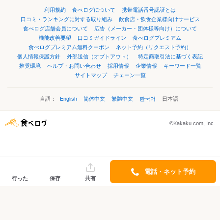
利用規約
食べログについて
携帯電話番号認証とは
口コミ・ランキングに対する取り組み
飲食店・飲食企業様向けサービス
食べログ店舗会員について
広告（メーカー・団体様等向け）について
機能改善要望
口コミガイドライン
食べログプレミアム
食べログプレミアム無料クーポン
ネット予約（リクエスト予約）
個人情報保護方針
外部送信（オプトアウト）
特定商取引法に基づく表記
推奨環境
ヘルプ・お問い合わせ
採用情報
企業情報
キーワード一覧
サイトマップ
チェーン一覧
言語：
English
简体中文
繁體中文
한국어
日本語
©Kakaku.com, Inc.
電話・ネット予約
行った
保存
共有