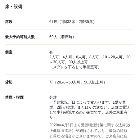
席・設備
席数
67席（1階32席、2階35席）
最大予約可能人数
69人（着席時）
個室
有
2人可、4人可、6人可、8人可、10～20人可、20
～30人可、30人以上可
（スダレを下ろして半個室可）
貸切
可（20人～50人可、50人以上可）
禁煙・喫煙
分煙
（予約状況、日によって変わります。1階が禁
煙、2回が喫煙、またはその逆など。店舗に電話
して事前確認するのが確実です。店外に灰皿有
り）
2020年4月1日より受動喫煙対策に関する法律(改
正健康増進法）が施行されており、最新の情報
と異なる場合がございますので、ご来店前に店