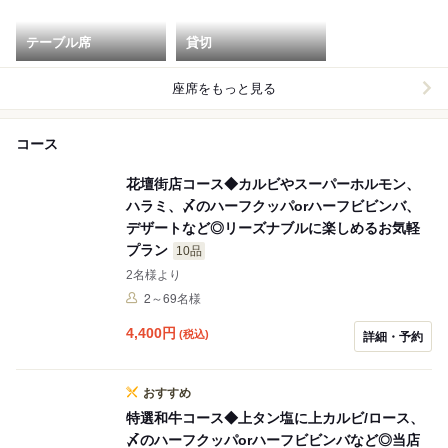
テーブル席
貸切
座席をもっと見る
コース
花壇街店コース◆カルビやスーパーホルモン、
ハラミ、〆のハーフクッパorハーフビビンバ、
デザートなど◎リーズナブルに楽しめるお気軽
プラン
10品
2名様より
2～69名様
4,400
円
(税込)
詳細・予約
おすすめ
特選和牛コース◆上タン塩に上カルビ/ロース、
〆のハーフクッパorハーフビビンバなど◎当店