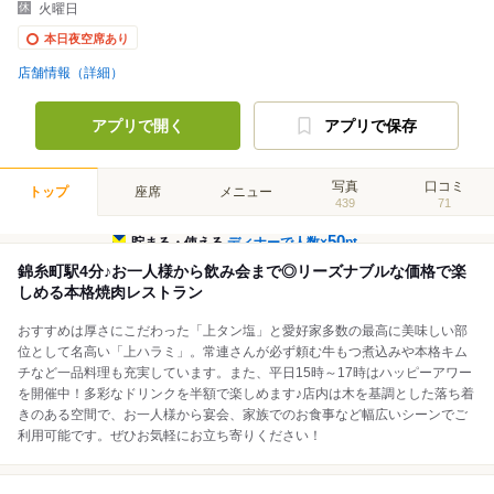
火曜日
本日夜空席あり
店舗情報（詳細）
アプリで開く
アプリで保存
写真
口コミ
トップ
座席
メニュー
439
71
50
貯まる・使える
ディナーで人数×
pt
錦糸町駅4分♪お一人様から飲み会まで◎リーズナブルな価格で楽
しめる本格焼肉レストラン
おすすめは厚さにこだわった「上タン塩」と愛好家多数の最高に美味しい部
位として名高い「上ハラミ」。常連さんが必ず頼む牛もつ煮込みや本格キム
チなど一品料理も充実しています。また、平日15時～17時はハッピーアワー
を開催中！多彩なドリンクを半額で楽しめます♪店内は木を基調とした落ち着
きのある空間で、お一人様から宴会、家族でのお食事など幅広いシーンでご
利用可能です。ぜひお気軽にお立ち寄りください！