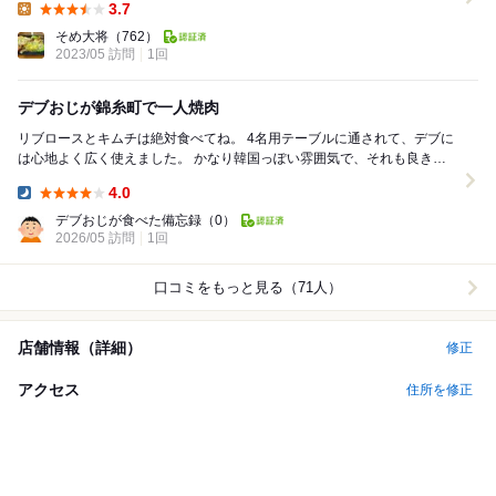
3.7
Lunch:
そめ大将
（762）
2023/05 訪問
1回
デブおじが錦糸町で一人焼肉
リブロースとキムチは絶対食べてね。 4名用テーブルに通されて、デブに
は心地よく広く使えました。 かなり韓国っぽい雰囲気で、それも良きで
す。 1人デブご飯指数高めです。 ...
4.0
Dinner:
デブおじが食べた備忘録
（0）
2026/05 訪問
1回
口コミをもっと見る（71人）
店舗情報（詳細）
修正
アクセス
住所を修正