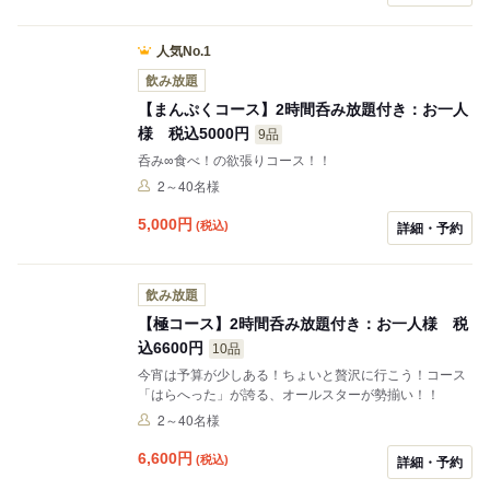
人気No.1
飲み放題
【まんぷくコース】2時間呑み放題付き：お一人
様 税込5000円
9品
呑み∞食べ！の欲張りコース！！
2～40名様
5,000
円
(税込)
詳細・予約
飲み放題
【極コース】2時間呑み放題付き：お一人様 税
込6600円
10品
今宵は予算が少しある！ちょいと贅沢に行こう！コース
「はらへった」が誇る、オールスターが勢揃い！！
2～40名様
6,600
円
(税込)
詳細・予約