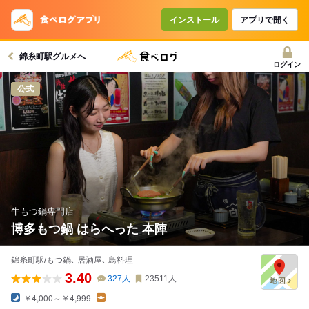
インストール
アプリで開く
錦糸町駅グルメへ
ログイン
公式
牛もつ鍋専門店
博多もつ鍋 はらへった 本陣
錦糸町駅/もつ鍋､ 居酒屋､ 鳥料理
3.40
327
人
23511
人
￥4,000～￥4,999
-