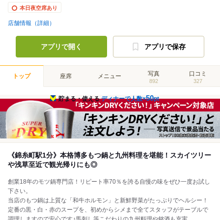
本日夜空席あり
店舗情報（詳細）
アプリで開く
アプリで保存
写真
口コミ
トップ
座席
メニュー
892
327
50
貯まる・使える
ディナーで人数×
pt
《錦糸町駅1分》本格博多もつ鍋と九州料理を堪能！スカイツリー
や浅草至近で観光帰りにも◎
創業18年のモツ鍋専門店！リピート率70％を誇る自慢の味をぜひ一度お試し
下さい。
当店のもつ鍋は上質な「和牛ホルモン」と新鮮野菜がたっぷりでヘルシー！
定番の黒・白・赤のスープを、初めからシメまで全てスタッフがテーブルで
調理しますので安心です♪馬刺し等こだわりの九州料理や銘酒も充実。