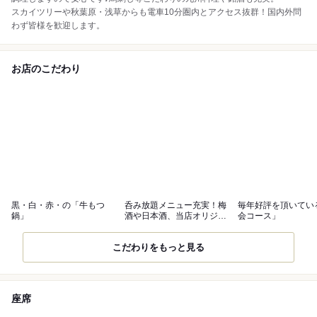
スカイツリーや秋葉原・浅草からも電車10分圏内とアクセス抜群！国内外問
わず皆様を歓迎します。
お店のこだわり
黒・白・赤・の「牛もつ
呑み放題メニュー充実！梅
毎年好評を頂いてい
鍋」
酒や日本酒、当店オリジナ
会コース」
ル焼酎も♪
こだわりをもっと見る
座席