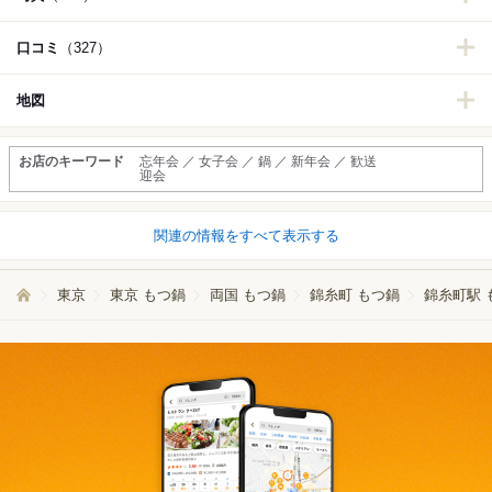
口コミ
（327）
地図
お店のキーワード
忘年会 ／ 女子会 ／ 鍋 ／ 新年会 ／ 歓送
迎会
関連の情報をすべて表示する
東京
東京 もつ鍋
両国 もつ鍋
錦糸町 もつ鍋
錦糸町駅 