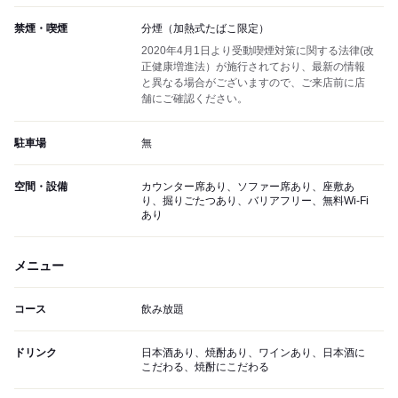
禁煙・喫煙
分煙（加熱式たばこ限定）
2020年4月1日より受動喫煙対策に関する法律(改
正健康増進法）が施行されており、最新の情報
と異なる場合がございますので、ご来店前に店
舗にご確認ください。
駐車場
無
空間・設備
カウンター席あり、ソファー席あり、座敷あ
り、掘りごたつあり、バリアフリー、無料Wi-Fi
あり
メニュー
コース
飲み放題
ドリンク
日本酒あり、焼酎あり、ワインあり、日本酒に
こだわる、焼酎にこだわる