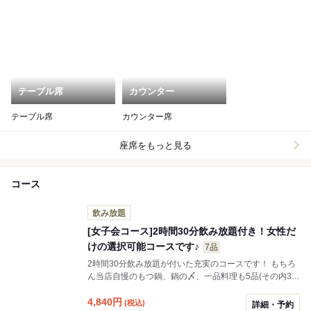
テーブル席
カウンター
テーブル席
カウンター席
座席をもっと見る
コース
飲み放題
[女子会コース]2時間30分飲み放題付き！女性だ
けの選択可能コースです♪
7品
2時間30分飲み放題が付いた充実のコースです！ もちろ
ん当店自慢のもつ鍋、鍋の〆、一品料理も5品(その内3品
はメニュー表から選択自由です)付いた是非ご利用頂きた
いコースとなっています。
4,840
円
(税込)
詳細・予約