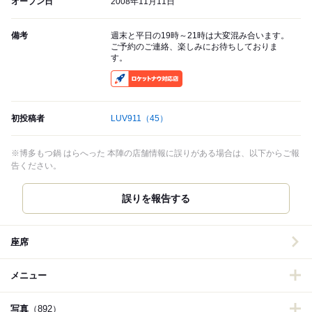
オープン日
2008年11月11日
備考
週末と平日の19時～21時は大変混み合います。
ご予約のご連絡、楽しみにお待ちしておりま
す。
RocketNow
初投稿者
LUV911
（45）
※博多もつ鍋 はらへった 本陣の店舗情報に誤りがある場合は、以下からご報
告ください。
誤りを報告する
座席
メニュー
写真
（892）