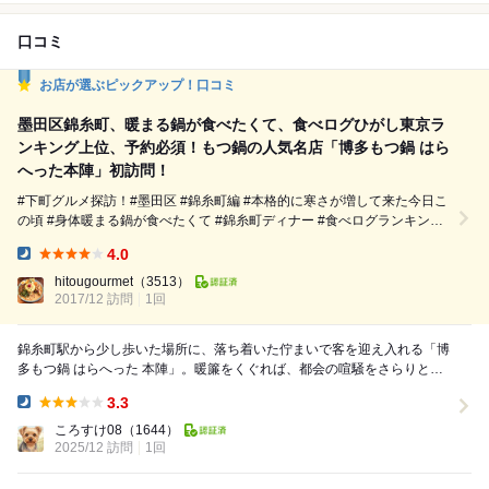
口コミ
お店が選ぶピックアップ！口コミ
墨田区錦糸町、暖まる鍋が食べたくて、食べログひがし東京ラ
ンキング上位、予約必須！もつ鍋の人気名店「博多もつ鍋 はら
へった本陣」初訪問！
#下町グルメ探訪！#墨田区 #錦糸町編 #本格的に寒さが増して来た今日こ
の頃 #身体暖まる鍋が食べたくて #錦糸町ディナー #食べログランキング
#ひがし東京上位 #評判の #博多もつ鍋 #予約必須 #人気名店 #「博多もつ
4.0
鍋 はらへった 本陣」#初訪問！ #先ずは #名物 #ピリ辛もやし #ピリ辛
Dinner:
旨！ #全力ポテトサラダ #隠し味 #沢庵入って旨！ #もつ鍋 #定番 #黒の
hitougourmet
（3513）
牛...
2017/12 訪問
1回
錦糸町駅から少し歩いた場所に、落ち着いた佇まいで客を迎え入れる「博
多もつ鍋 はらへった 本陣」。暖簾をくぐれば、都会の喧騒をさらりと遮
断した、木と灯りが調和する洗練された和の空間が...
3.3
Dinner:
ころすけ08
（1644）
2025/12 訪問
1回