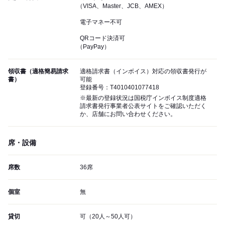
（VISA、Master、JCB、AMEX）
電子マネー不可
QRコード決済可
（PayPay）
領収書（適格簡易請求
適格請求書（インボイス）対応の領収書発行が
書）
可能
登録番号：T4010401077418
※最新の登録状況は国税庁インボイス制度適格
請求書発行事業者公表サイトをご確認いただく
か、店舗にお問い合わせください。
席・設備
席数
36席
個室
無
貸切
可（20人～50人可）