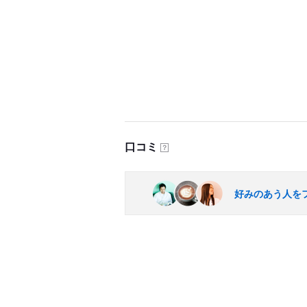
口コミ
？
好みのあう人を