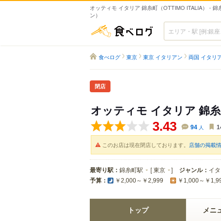
オッティモ イタリア 錦糸町（OTTIMO ITALIA） -
ン）
食べログ
食べログ
東京
東京 イタリアン
両国 イタリ
閉店
オッティモ イタリア 錦
3.43
94
人
1
このお店は現在閉店しております。
店舗の掲載
最寄り駅：
錦糸町駅
[
東京
]
ジャンル：
イタ
予算：
￥2,000～￥2,999
￥1,000～￥1,9
トップ
メニ