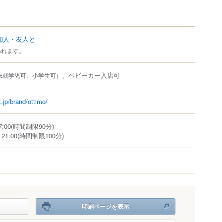
知人・友人と
われます。
、ベビーカー入店可
未就学児可、小学生可）
x.jp/brand/ottimo/
17:00(時間制限90分)
～21:00(時間制限100分)
印刷ページを表示