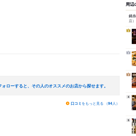
周辺
錦糸
店）
1
2
3
フォローすると、その人のオススメのお店から探せます。
4
口コミ
をもっと見る （
94
人）
5