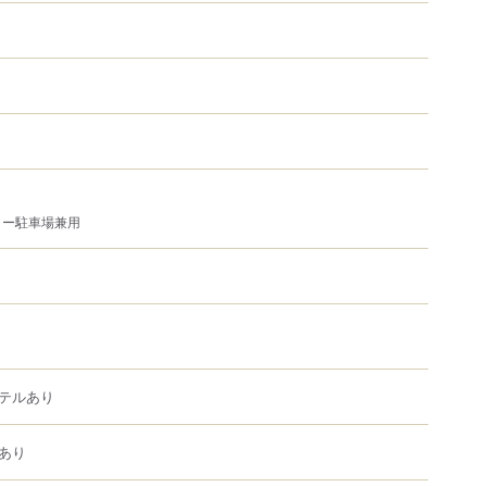
ター駐車場兼用
テルあり
あり