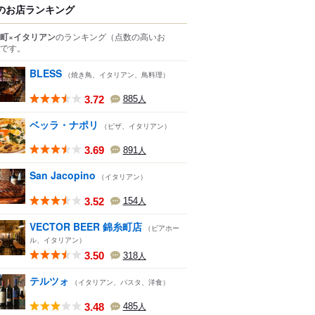
のお店ランキング
町×イタリアン
のランキング
（点数の高いお
です。
BLESS
（焼き鳥、イタリアン、鳥料理）
3.72
885
人
ベッラ・ナポリ
（ピザ、イタリアン）
3.69
891
人
San Jacopino
（イタリアン）
3.52
154
人
VECTOR BEER 錦糸町店
（ビアホー
ル、イタリアン）
3.50
318
人
テルツォ
（イタリアン、パスタ、洋食）
3.48
485
人