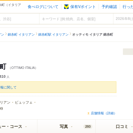
 錦糸町（イタリア
食べログについて
保有Vポイント
予約確認
行っ
アン
錦糸町 イタリアン
錦糸町駅 イタリアン
オッティモ イタリア 錦糸町
糸町
（OTTIMO ITALIA）
410
人
情報に関して
リアン
ビュッフェ
99
店舗情報（詳細）
ュー・コース
写真
口コミ
293