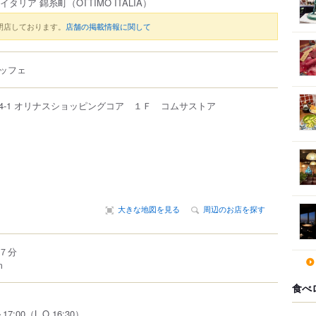
 イタリア 錦糸町
（OTTIMO ITALIA）
閉店しております。
店舗の掲載情報に関して
ッフェ
4-1
オリナスショッピングコア １Ｆ コムサストア
大きな地図を見る
周辺のお店を探す
７分
m
食べ
7:00（L.O.16:30）