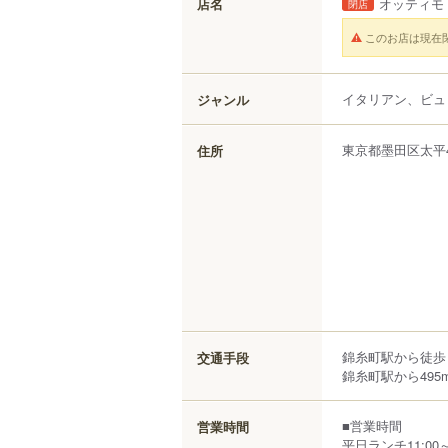
店名
オッティモ
閉店
このお店は現在
イタリアン、ビュ
ジャンル
東京都
墨田区
太平
住所
錦糸町駅から徒歩
交通手段
錦糸町駅から495
■営業時間
営業時間
平日ランチ11:00～1