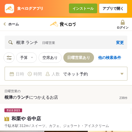
インストール
アプリで開く
ホーム
ログイン
変更
根津 ランチ
日曜営業
予算
空席あり
日曜営業あり
他の検索条件
日時
時間
人数
でネット予約
日曜営業の
根津
の
ランチ
につかえる
お店
238
件
和栗や 谷中店
1
千駄木駅 312m / スイーツ、カフェ、ジェラート・アイスクリーム