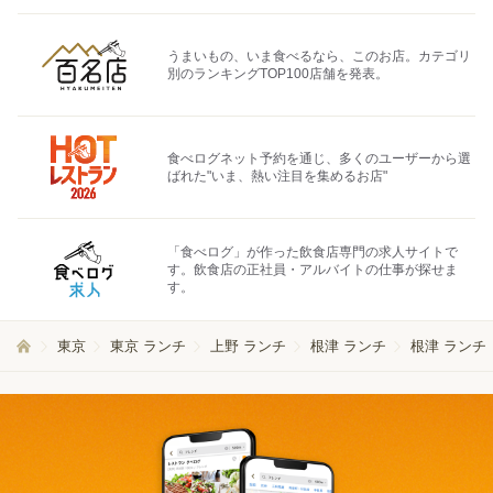
うまいもの、いま食べるなら、このお店。カテゴリ
別のランキングTOP100店舗を発表。
食べログネット予約を通じ、多くのユーザーから選
ばれた"いま、熱い注目を集めるお店"
「食べログ」が作った飲食店専門の求人サイトで
す。飲食店の正社員・アルバイトの仕事が探せま
す。
東京
東京 ランチ
上野 ランチ
根津 ランチ
根津 ランチ