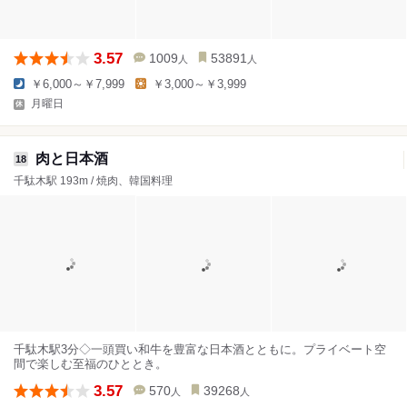
3.57
1009
53891
人
人
￥6,000～￥7,999
￥3,000～￥3,999
月曜日
肉と日本酒
18
千駄木駅 193m / 焼肉、韓国料理
千駄木駅3分◇一頭買い和牛を豊富な日本酒とともに。プライベート空
間で楽しむ至福のひととき。
3.57
570
39268
人
人