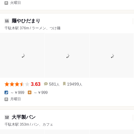
火曜日
麺やひだまり
11
千駄木駅 376m / ラーメン、つけ麺
3.63
581
19499
人
人
～￥999
～￥999
月曜日
大平製パン
12
千駄木駅 353m / パン、カフェ