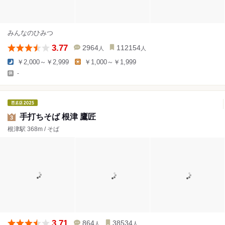
みんなのひみつ
3.77
2964
112154
人
人
￥2,000～￥2,999
￥1,000～￥1,999
-
手打ちそば 根津 鷹匠
3
根津駅 368m / そば
3.71
864
38534
人
人