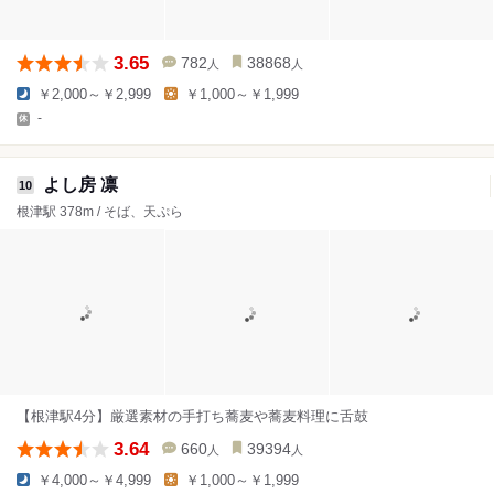
3.65
782
38868
人
人
￥2,000～￥2,999
￥1,000～￥1,999
-
よし房 凛
10
根津駅 378m / そば、天ぷら
【根津駅4分】厳選素材の手打ち蕎麦や蕎麦料理に舌鼓
3.64
660
39394
人
人
￥4,000～￥4,999
￥1,000～￥1,999