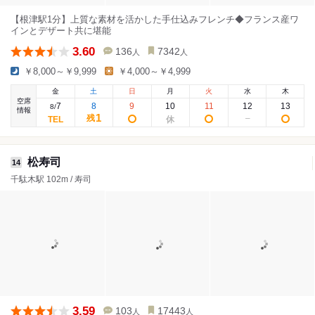
【根津駅1分】上質な素材を活かした手仕込みフレンチ◆フランス産ワ
インとデザート共に堪能
3.60
136
7342
人
人
￥8,000～￥9,999
￥4,000～￥4,999
金
土
日
月
火
水
木
空席
7
8
9
10
11
12
13
8
/
情報
1
残
松寿司
14
千駄木駅 102m / 寿司
3.59
103
17443
人
人