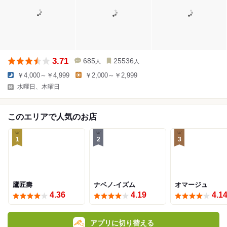
3.71
685
25536
人
人
￥4,000～￥4,999
￥2,000～￥2,999
水曜日、木曜日
このエリアで人気のお店
1
2
3
鷹匠壽
ナベノ-イズム
オマージュ
4.36
4.19
4.1
アプリに切り替える