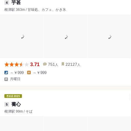
芋甚
4
根津駅 363m / 甘味処、カフェ、かき氷
3.71
751
22127
人
人
～￥999
～￥999
月曜日
蕎心
5
根津駅 99m / そば