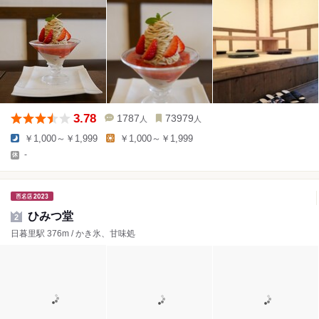
3.78
1787
73979
人
人
￥1,000～￥1,999
￥1,000～￥1,999
-
ひみつ堂
2
日暮里駅 376m / かき氷、甘味処