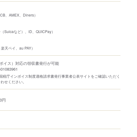
JCB、AMEX、Diners）
uicaなど）、iD、QUICPay）
、楽天ペイ、au PAY）
ボイス）対応の領収書発行が可能
1083961
は国税庁インボイス制度適格請求書発行事業者公表サイトをご確認いただく
合わせください。
0円