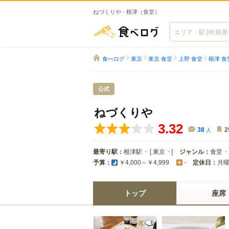
ねづくりや - 根津（食堂）
食べログ
食べログ
東京
東京 食堂
上野 食堂
根津 食
公式
ねづくりや
3.32
38
人
2
最寄り駅：
根津駅
[
東京
]
ジャンル：
食堂
予算：
定休日：
￥4,000～￥4,999
-
トップ
座席