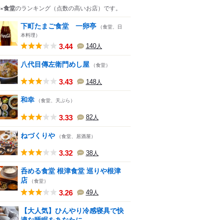
×食堂
のランキング
（点数の高いお店）
です。
下町たまご食堂 一卵亭
（食堂、日
本料理）
3.44
140
人
八代目傳左衛門めし屋
（食堂）
3.43
148
人
和幸
（食堂、天ぷら）
3.33
82
人
ねづくりや
（食堂、居酒屋）
3.32
38
人
呑める食堂 根津食堂 巡りや根津
店
（食堂）
3.26
49
人
【大人気】ひんやり冷感寝具で快
適な睡眠をあなたに。