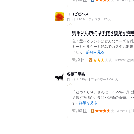
ココビビベス
口コミ 126件
フォロワー 25人
明るい店内には手作り惣菜が満
色々選べるランチはどんなニーズも満
ミーもヘルシーも好みでカスタム出来
そして...
詳細を見る
2023/10 訪問
？
2
谷根千黒猫
口コミ 1,080件
フォロワー 3,061人
「ねづくりや」さんは、2022年3月
提供するほか、食品や雑貨の販売、ト
す...
詳細を見る
2022/09 訪
？
52