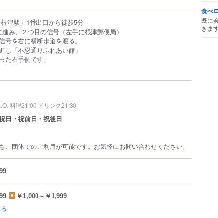
食べ
既に
「根津駅」1番出口から徒歩5分
きま
に進み、２つ目の信号（左手に根津郵便局）
信号を右に横断歩道を渡る。
進し「不忍通りふれあい館」
った右手側です。
L.O. 料理21:00 ドリンク21:30
祝日・祝前日・祝後日
も、団体でのご利用が可能です。お気軽にお問い合わせください。
99
99
￥1,000～￥1,999
見る