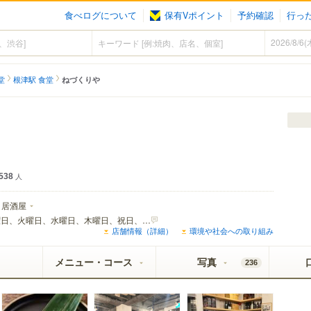
食べログについて
保有Vポイント
予約確認
行っ
堂
根津駅 食堂
ねづくりや
538
人
居酒屋
月曜日、火曜日、水曜日、木曜日、祝日、祝前日、祝後日
店舗情報（詳細）
環境や社会への取り組み
メニュー・コース
写真
236