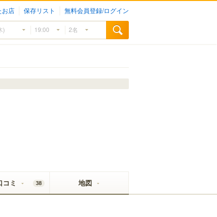
たお店
保存リスト
無料会員登録/ログイン
口コミ
地図
38