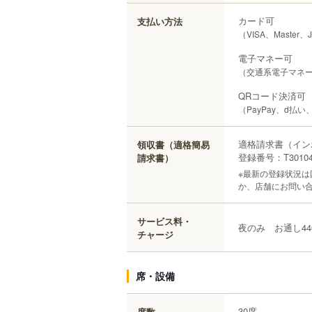
カード可
支払い方法
（VISA、Master、
電子マネー可
（交通系電子マネー（S
QRコード決済可
（PayPay、d払い
適格請求書（イン
領収書（適格簡易
登録番号：T301040
請求書）
※最新の登録状況
か、店舗にお問い
サービス料・
夜のみ お通し44
チャージ
席・設備
30席
席数