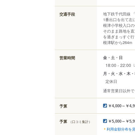
地下鉄千代田線 
交通手段
1番出口を出て左
根津小学校入口の
そのまま路地を直
を過ぎまっすぐ行
根津駅から264m
金・土・日
営業時間
18:00 - 22:00
月・火・水・木・
定休日
通常営業日以外で
予算
￥4,000～￥4,9
予算
（口コミ集計）
￥5,000～￥5,9
利用金額分布を