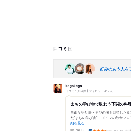
口コミ
？
好みのあう人を
kagokago
口コミ 1,424件
フォロワー 417人
まちの学び舎で味わう下関の料
自由な語り場・学びの場を目指した食
た"まちの学び舎"。 メインの飲食フロ
細を見る
2024/12 訪
？
20