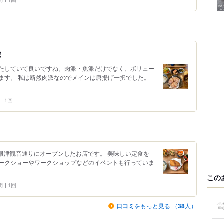
載
たしていて良いですね。肉派・魚派だけでなく、ボリュー
ます。 私は断然肉派なのでメインは唐揚げ一択でした。
1回
に根津観音通りにオープンしたお店です。 美味しい定食を
ークショーやワークショップなどのイベントも行っていま
この
問
1回
口コミ
をもっと見る （
38
人）