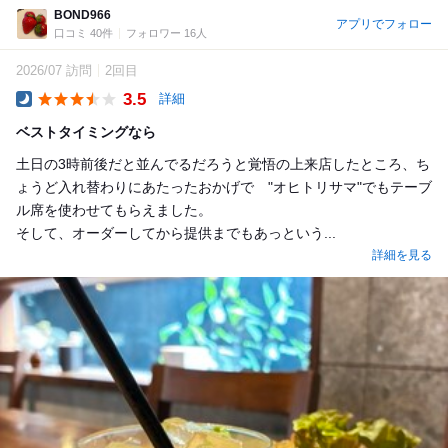
BOND966
アプリでフォロー
口コミ 40件
フォロワー 16人
2026/07 訪問
2回目
3.5
詳細
Dinner
ベストタイミングなら
土日の3時前後だと並んでるだろうと覚悟の上来店したところ、ち
ょうど入れ替わりにあたったおかげで "オヒトリサマ"でもテーブ
ル席を使わせてもらえました。
そして、オーダーしてから提供までもあっという...
詳細を見る