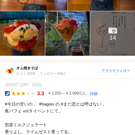
14
オム焼きそば
アプリでフォロー
口コミ 903件
フォロワー 440人
2026/07 訪問
3回目
3.3
￥2,000～￥2,999/1人
詳細
Dinner
#今日の甘いの 、 #hagiso の #まだ恋とは呼ばない 。
夜パフェ vol.9 イベントにて。
煎茶ミルクジェラート
香りよし。ライムゼスト香ってる。