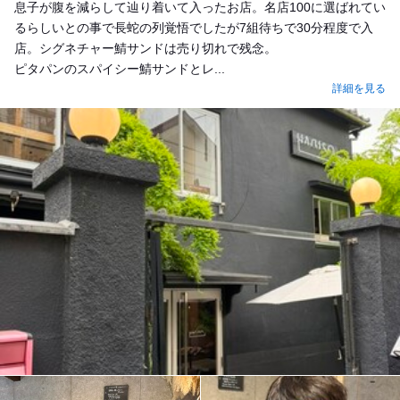
息子が腹を減らして辿り着いて入ったお店。名店100に選ばれてい
るらしいとの事で長蛇の列覚悟でしたが7組待ちで30分程度で入
店。シグネチャー鯖サンドは売り切れで残念。
ピタパンのスパイシー鯖サンドとレ...
詳細を見る