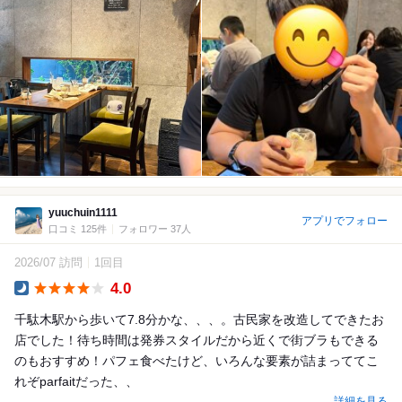
yuuchuin1111
アプリでフォロー
口コミ 125件
フォロワー 37人
2026/07 訪問
1回目
4.0
Dinner
千駄木駅から歩いて7.8分かな、、、。古民家を改造してできたお
店でした！待ち時間は発券スタイルだから近くで街ブラもできる
のもおすすめ！パフェ食べたけど、いろんな要素が詰まっててこ
れぞparfaitだった、、
詳細を見る