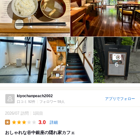
6
kiyochanpeach2002
アプリでフォロー
口コミ 92件
フォロワー 59人
2026/07 訪問
1回目
3.0
詳細
Lunch
おしゃれな谷中銀座の隠れ家カフェ