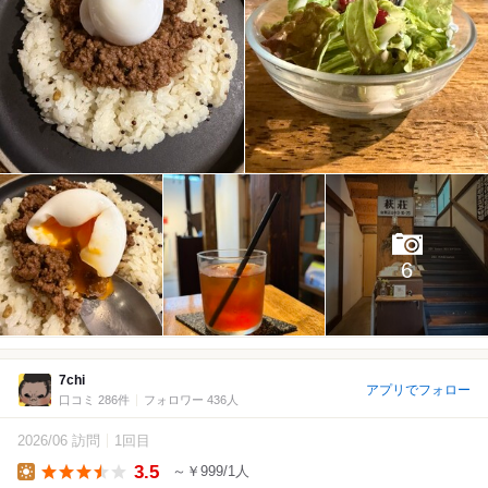
6
7chi
アプリでフォロー
口コミ 286件
フォロワー 436人
2026/06 訪問
1回目
3.5
～￥999/1人