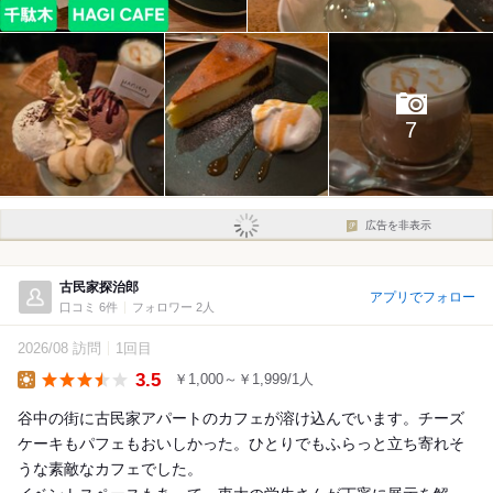
7
広告を非表示
古民家探治郎
アプリでフォロー
口コミ 6件
フォロワー 2人
2026/08 訪問
1回目
3.5
￥1,000～￥1,999/1人
Lunch
谷中の街に古民家アパートのカフェが溶け込んでいます。チーズ
ケーキもパフェもおいしかった。ひとりでもふらっと立ち寄れそ
うな素敵なカフェでした。