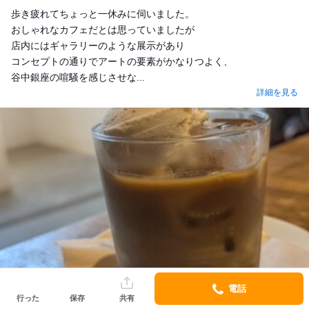
Lunch
歩き疲れてちょっと一休みに伺いました。
おしゃれなカフェだとは思っていましたが
店内にはギャラリーのような展示があり
コンセプトの通りでアートの要素がかなりつよく、
谷中銀座の喧騒を感じさせな...
詳細を見る
電話
行った
保存
共有