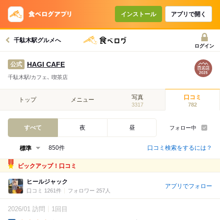
インストール
アプリで開く
千駄木駅グルメへ
ログイン
HAGI CAFE
公式
千駄木駅/カフェ､ 喫茶店
写真
口コミ
トップ
メニュー
3317
782
すべて
夜
昼
フォロー中
口コミ検索をするには？
850件
ピックアップ！口コミ
ヒールジャック
アプリでフォロー
口コミ 1261件
フォロワー 257人
2026/01 訪問
1回目