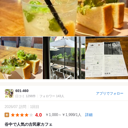
601-460
アプリでフォロー
口コミ 1298件
フォロワー 143人
2026/07 訪問
1回目
4.0
￥1,000～￥1,999/1人
詳細
Lunch
谷中で人気の古民家カフェ