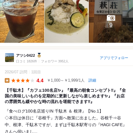
9
アツシ0422
アプリでフォロー
口コミ 1826件
フォロワー 3952人
2026/07 訪問
1回目
4.4
￥1,000～￥1,999/1人
詳細
Lunch
【千駄木】『カフェ100名店✨』『最高の朝食コンセプト‼️』『全
国の美味しいものを定期的に更新しながら楽しめます✨』『お店
の雰囲気も緩やかな時の流れを堪能できます‼️』
『食べログ100名店巡りIN 千駄木 ＆ 根津』【No.1】
◇本日は休日に『谷根千』方面へ散策に出ました。谷根千⇒谷
中、根津、千駄木ですが、まずは千駄木駅寄りの『HAGI CAFE』
さんへ伺いまし...