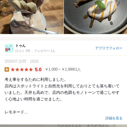
トゥん
アプリでフォロー
口コミ 1件
フォロワー 1人
2026/07 訪問
1回目
5.0
￥1,000～￥1,999/1人
Lunch
考え事をするために利用しました。
店内はスポットライトと自然光を利用しておりとても落ち着いて
いました。天井も高めで、店内の色調もモノトーンで過ごしやす
く心地よい時間を過ごせました。
レモネード...
詳細を見る