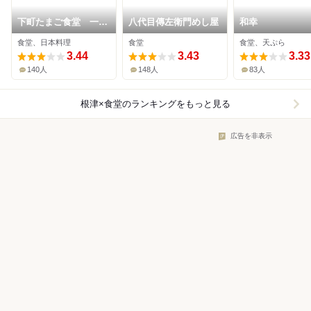
下町たまご食堂 一卵
八代目傳左衛門めし屋
和幸
亭
食堂、日本料理
食堂
食堂、天ぷら
3.44
3.43
3.33
140人
148人
83人
根津×食堂
のランキングをもっと見る
広告を非表示