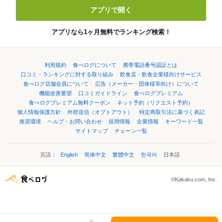
アプリで開く
アプリなら1ヶ月無料でランキング検索！
利用規約
食べログについて
携帯電話番号認証とは
口コミ・ランキングに対する取り組み
飲食店・飲食企業様向けサービス
食べログ店舗会員について
広告（メーカー・団体様等向け）について
機能改善要望
口コミガイドライン
食べログプレミアム
食べログプレミアム無料クーポン
ネット予約（リクエスト予約）
個人情報保護方針
外部送信（オプトアウト）
特定商取引法に基づく表記
推奨環境
ヘルプ・お問い合わせ
採用情報
企業情報
キーワード一覧
サイトマップ
チェーン一覧
言語：
English
简体中文
繁體中文
한국어
日本語
©Kakaku.com, Inc.