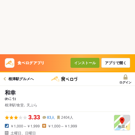
インストール
アプリで開く
根津駅グルメへ
ログイン
和幸
(わこう)
根津駅/食堂､ 天ぷら
3.33
83
人
2404
人
￥1,000～￥1,999
￥1,000～￥1,999
土曜日、日曜日