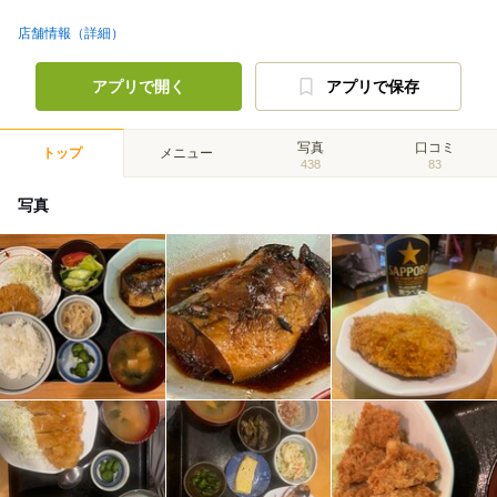
店舗情報（詳細）
アプリで開く
アプリで保存
写真
口コミ
トップ
メニュー
438
83
写真