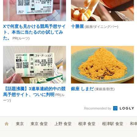
Xで何度も見かける競馬予想サイ
十勝屋
(銀座/ダイニングバー)
ト、本当に当たるのか試してみ
た。
PR(ルーツ)
【話題沸騰】3連単連続的中の競
銀座 しまだ
(東銀座/割烹)
馬予想サイト、ついに判明
PR(ル
ーツ)
Recommended by
東京
東京 食堂
上野 食堂
根津 食堂
根津駅 食堂
和