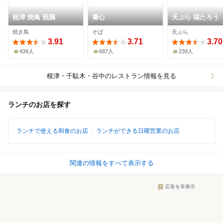
根津 焼鳥 照隅
蕎心
天ぷら 福たろう
焼き鳥
そば
天ぷら
3.91
3.71
3.70
439人
687人
239人
根津・千駄木・谷中
のレストラン情報を見る
ランチのお店を探す
ランチで使える和食のお店
ランチができる日曜営業のお店
関連の情報をすべて表示する
広告を非表示