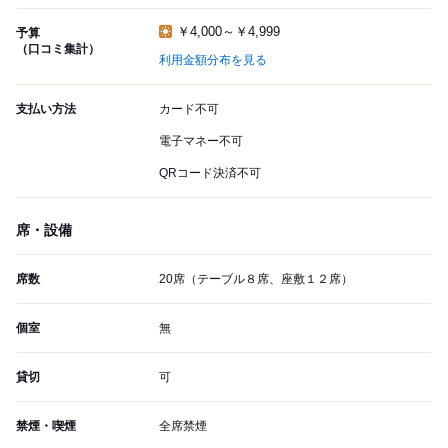
￥4,000～￥4,999
予算
（口コミ集計）
利用金額分布を見る
支払い方法
カード不可
電子マネー不可
QRコード決済不可
席・設備
席数
20席（テーブル８席、座敷１２席）
個室
無
貸切
可
禁煙・喫煙
全席禁煙