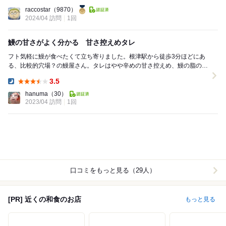
Lunch:
raccostar
（9870）
2024/04 訪問
1回
鰻の甘さがよく分かる 甘さ控えめタレ
フト気軽に鰻が食べたくて立ち寄りました。根津駅から徒歩3分ほどにあ
る、比較的穴場？の鰻屋さん。タレはやや辛めの甘さ控えめ、鰻の脂の甘
さを邪魔しません。写真は「松」の重。胆すいとサラ...
3.5
Dinner:
hanuma
（30）
2023/04 訪問
1回
口コミをもっと見る（29人）
[PR] 近くの和食のお店
もっと見る