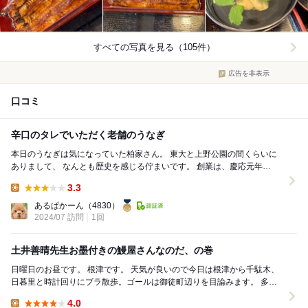
すべての写真を見る（105件）
広告を非表示
口コミ
辛口のタレでいただく老舗のうなぎ
本日のうなぎは気になっていた柏家さん。 東大と上野公園の間くらいに
ありまして、 なんとも歴史を感じる佇まいです。 創業は、慶応元年
(1865年)みたいですね〜 うん！すごい...
3.3
Lunch:
あるぱかーん
（4830）
2024/07 訪問
1回
土井善晴先生お墨付きの鰻屋さんなのだ、の巻
日曜日のお昼です。 根津です。 天気が良いので今日は根津から千駄木、
日暮里と時計回りにブラ散歩。ゴールは御徒町辺りを目論みます。 多
分、二万歩近くはいっちゃうかな...
4.0