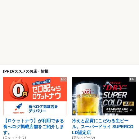
[PR]おススメのお店・情報
PR
PR
【ロケットナウ】が利用できる
冷えと品質にこだわる生ビー
食べログ掲載店舗をご紹介しま
ル。スーパードライ SUPERCO
す。
LD認定店
(ロケットナウ)
(アサヒビール)