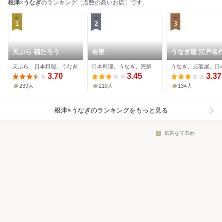
根津
×
うなぎ
のランキング（点数の高いお店）です。
1
2
3
天ぷら 福たろう
吉里
うなぎ屋 江戸名代
門 根津総本店
天ぷら、日本料理、うなぎ
日本料理、うなぎ、海鮮
うなぎ、居酒屋、日
3.70
3.45
3.37
239人
210人
134人
根津×うなぎ
のランキングをもっと見る
広告を非表示