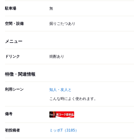
駐車場
無
空間・設備
掘りごたつあり
メニュー
ドリンク
焼酎あり
特徴・関連情報
利用シーン
知人・友人と
こんな時によく使われます。
備考
瓶コーク提供店
初投稿者
ミッポT
（3185）