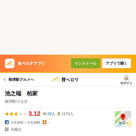
インストール
アプリで開く
根津駅グルメへ
ログイン
池之端 柏家
根津駅/うなぎ
3.12
29
人
1174
人
￥3,000～￥3,999
-
月曜日