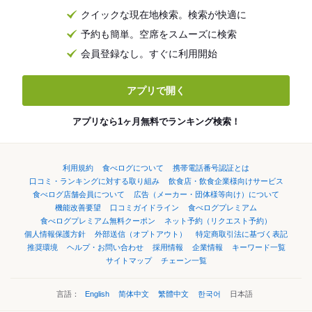
クイックな現在地検索。検索が快適に
予約も簡単。空席をスムーズに検索
会員登録なし。すぐに利用開始
アプリで開く
アプリなら1ヶ月無料でランキング検索！
利用規約
食べログについて
携帯電話番号認証とは
口コミ・ランキングに対する取り組み
飲食店・飲食企業様向けサービス
食べログ店舗会員について
広告（メーカー・団体様等向け）について
機能改善要望
口コミガイドライン
食べログプレミアム
食べログプレミアム無料クーポン
ネット予約（リクエスト予約）
個人情報保護方針
外部送信（オプトアウト）
特定商取引法に基づく表記
推奨環境
ヘルプ・お問い合わせ
採用情報
企業情報
キーワード一覧
サイトマップ
チェーン一覧
言語：
English
简体中文
繁體中文
한국어
日本語