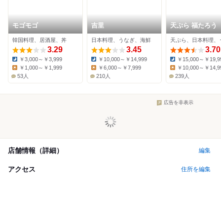
モゴモゴ
吉里
天ぷら 福たろう
韓国料理、居酒屋、丼
日本料理、うなぎ、海鮮
天ぷら、日本料理、
3.29
3.45
3.70
￥3,000～￥3,999
￥10,000～￥14,999
￥15,000～￥19,9
Dinner:
Dinner:
Dinner:
￥1,000～￥1,999
￥6,000～￥7,999
￥10,000～￥14,9
Lunch:
Lunch:
Lunch:
53人
210人
239人
広告を非表示
店舗情報（詳細）
編集
アクセス
住所を編集