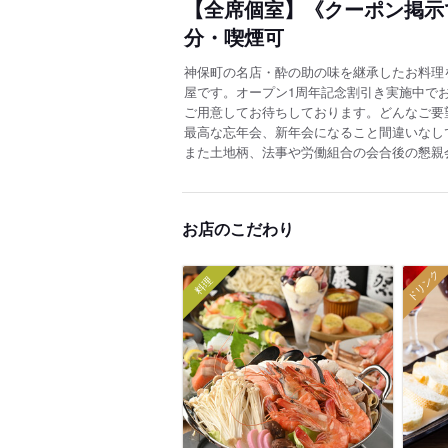
【全席個室】《クーポン掲示
分・喫煙可
神保町の名店・酔の助の味を継承したお料理
屋です。オープン1周年記念割引き実施中で
ご用意してお待ちしております。どんなご要
最高な忘年会、新年会になること間違いなし
また土地柄、法事や労働組合の会合後の懇親
お店のこだわり
ドリンク
料理