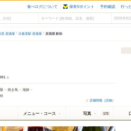
食べログについて
保有Vポイント
予約確認
行っ
暮里 居酒屋
日暮里駅 居酒屋
居酒屋 酔助
991
人
屋
焼き鳥
海鮮
99
店舗情報（詳細）
メニュー・コース
写真
172