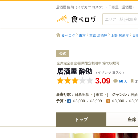
居酒屋 酔助（イザカヤ ヨスケ） - 日暮里（居酒屋）
食べログ
食べログ
東京
東京 居酒屋
上野 居酒屋
日
公式
全席完全個室/期間限定割引中/席で喫煙可
居酒屋 酔助
（イザカヤ ヨスケ）
3.09
60
人
1
最寄り駅：
日暮里駅
[
東京
]
ジャンル：
居酒
予算：
￥3,000～￥3,999
￥3,000～￥3,9
トップ
座席