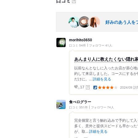
口コミ
？
好みのあう人を
morihito3650
口コミ 54件
フォロワー 41人
あんまり人に教えたくない隠れ
以前なんとなしに入ったお店が居心地
約して来店しました。コースにするか
だけに。...
詳細を見る
2024/09 訪
？
17
食べログラー
口コミ 351件
フォロワー 74人
完全個室と言う触れ込みで予約して入
多く、意外と提供スピードも早かった
が、取...
詳細を見る