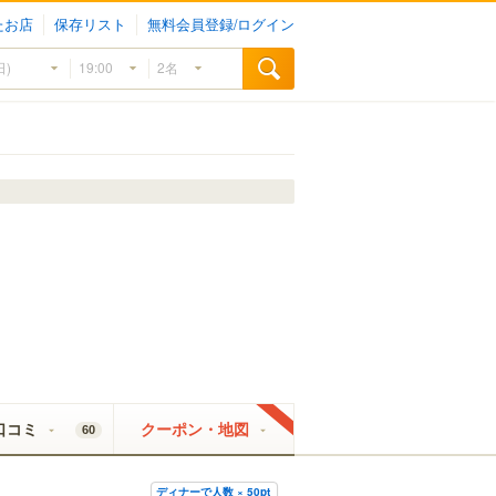
たお店
保存リスト
無料会員登録/ログイン
口コミ
クーポン・地図
60
ディナーで人数 × 50pt