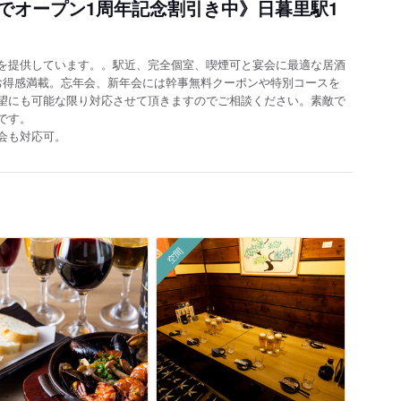
でオープン1周年記念割引き中》日暮里駅1
を提供しています。。駅近、完全個室、喫煙可と宴会に最適な居酒
お得感満載。忘年会、新年会には幹事無料クーポンや特別コースを
望にも可能な限り対応させて頂きますのでご相談ください。素敵で
です。
会も対応可。
空間