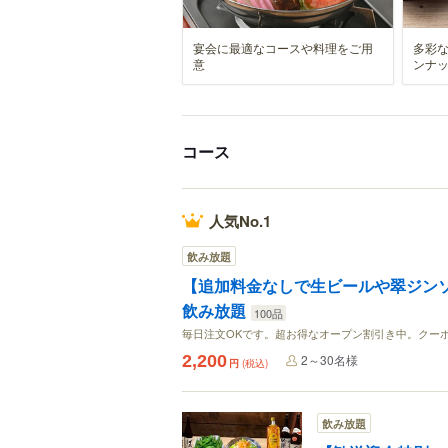
宴会に最適なコースや料理をご用
多彩
意
ンナ
コース
人気No.1
飲み放題
【追加料金なしで生ビールや翠ジンソ
飲み放題
100品
毎日注文OKです。超お得なオープン割引き中。クー
2,200
2～30名様
円
(税込)
飲み放題