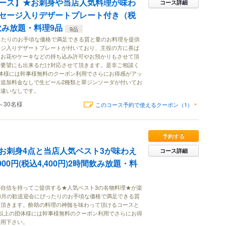
ース】★お刺身や当店人気料理が味わ
コース詳細
セージ入りデザートプレート付き（税
間飲み放題・料理9品
9品
ったりのお手頃な価格で満足できる質と量のお料理を提供
ージ入りデザートプレートが付いており、主役の方に喜ば
たお花やケーキなどの持ち込み許可やお預かりもさせて頂
ご要望にも出来るだけ対応させて頂きます。是非ご相談く
体様には幹事様無料のクーポン利用でさらにお得感がアッ
追加料金なしで生ビール2種類と翠ジンソーダが付いてお
間違いなしです。
～30名様
このコース予約で使えるクーポン（1）
予約する
お刺身4点と当店人気ベスト3が味わえ
コース詳細
00円(税込4,400円)2時間飲み放題・料
自信を持ってご提供する★人気ベスト3の名物料理★が楽
4月の歓送迎会にぴったりのお手頃な価格で満足できる質
て頂きます。酔助の料理の神髄を味わって頂けるコースと
以上の団体様には幹事様無料のクーポン利用でさらにお得
利用下さい。