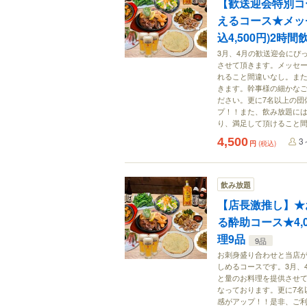
【歓送迎会特別コ
えるコース★メッ
込4,500円)2時
3月、4月の歓送迎会にぴ
させて頂きます。メッセ
れること間違いなし。ま
きます。幹事様の細かな
ださい。更に7名以上の団
プ！！また、飲み放題には
り、満足して頂けること
4,500
3
円
(税込)
飲み放題
【店長激推し】★
る酔助コース★4,0
理9品
9品
お刺身盛り合わせと当店が
しめるコースです。3月、
と量のお料理を提供させ
なっております。更に7名
感がアップ！！是非、ご