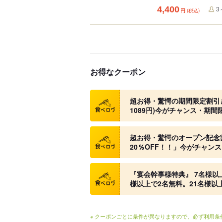
4,400
3
円
(税込)
お得なクーポン
クーポン
超お得・驚愕の期間限定割引き
1089円)今がチャンス・期
クーポン
超お得・驚愕のオープン記念
20％OFF！！」今がチャン
クーポン
『宴会幹事様特典』 7名様以
様以上で2名無料。21名様以
※ クーポンごとに条件が異なりますので、必ず利用