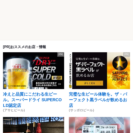
[PR]おススメのお店・情報
PR
PR
冷えと品質にこだわる生ビー
完璧な生ビール体験を。ザ・パ
ル。スーパードライ SUPERCO
ーフェクト黒ラベルが飲めるお
LD認定店
店
(アサヒビール)
(サッポロビール)