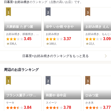
日暮里
×
お好み焼き
のランキング（点数の高いお店）です。
1
2
3
大衆鉄板 たぎつ屋
谷中 いか焼 やきや
お好み焼き えん
お好み焼き、鉄板焼き、居酒屋
お好み焼き
お好み焼き、もんじ
3.45
3.37
3.09
336人
168人
22人
日暮里×お好み焼き
のランキングをもっと見る
周辺のお店ランキング
1
2
3
フランス菓子 パティ
和栗や 谷中店
ひみつ堂
シエ ショコラティエ
ケーキ
スイーツ
かき氷
イナムラショウゾウ
3.84
3.78
3.77