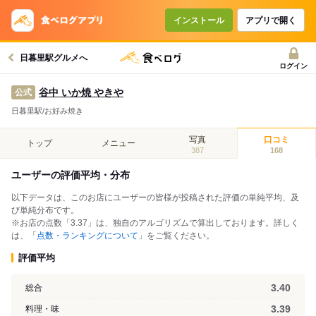
インストール
アプリで開く
日暮里駅グルメへ
ログイン
谷中 いか焼 やきや
公式
日暮里駅/お好み焼き
写真
口コミ
トップ
メニュー
387
168
ユーザーの評価平均・分布
以下データは、このお店にユーザーの皆様が投稿された評価の単純平均、及
び単純分布です。
※お店の点数「3.37」は、独自のアルゴリズムで算出しております。詳しく
は、「
点数・ランキングについて
」をご覧ください。
評価平均
3.40
総合
3.39
料理・味