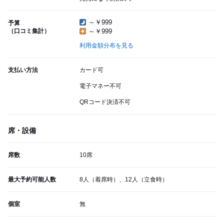
～￥999
予算
（口コミ集計）
～￥999
利用金額分布を見る
支払い方法
カード可
電子マネー不可
QRコード決済不可
席・設備
席数
10席
最大予約可能人数
8人（着席時）、12人（立食時）
個室
無