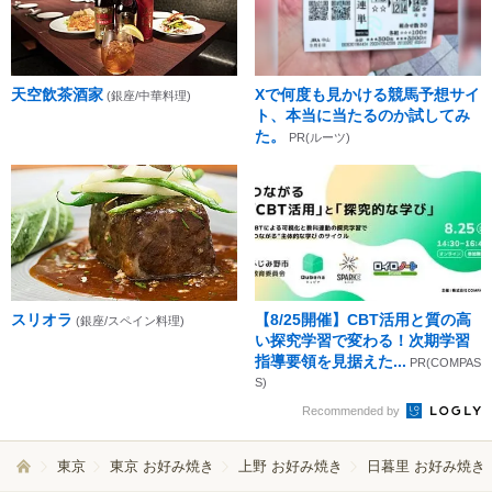
天空飲茶酒家
Xで何度も見かける競馬予想サイ
(銀座/中華料理)
ト、本当に当たるのか試してみ
た。
PR(ルーツ)
スリオラ
【8/25開催】CBT活用と質の高
(銀座/スペイン料理)
い探究学習で変わる！次期学習
指導要領を見据えた...
PR(COMPAS
S)
Recommended by
東京
東京 お好み焼き
上野 お好み焼き
日暮里 お好み焼き