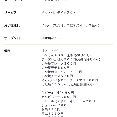
サービス
ペット可、テイクアウト
お子様連れ
子供可（乳児可、未就学児可、小学生可）
オープン日
2009年7月18日
備考
【メニュー】
いかせん４００円(お持ち帰り不可)
チーズいかせん５００円(お持ち帰り不可)
いか焼プレーン３００円
いか焼玉子３８０円
いか焼ねぎ・キムチ５００円
いか焼チーズ５３０円
めんたいねぎマヨ・チーズマヨ７００円
ぶた焼６００円～(ぶた焼は数量限定)
生ビール（中)４５０円
カルピスビール５００円
缶ビール（アサヒ・キリン）４２０円
チューハイ２８０円
お茶１７０円
ラムネ２５０円