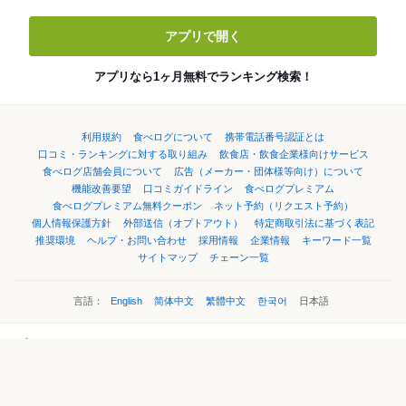
アプリで開く
アプリなら1ヶ月無料でランキング検索！
利用規約
食べログについて
携帯電話番号認証とは
口コミ・ランキングに対する取り組み
飲食店・飲食企業様向けサービス
食べログ店舗会員について
広告（メーカー・団体様等向け）について
機能改善要望
口コミガイドライン
食べログプレミアム
食べログプレミアム無料クーポン
ネット予約（リクエスト予約）
個人情報保護方針
外部送信（オプトアウト）
特定商取引法に基づく表記
推奨環境
ヘルプ・お問い合わせ
採用情報
企業情報
キーワード一覧
サイトマップ
チェーン一覧
言語：
English
简体中文
繁體中文
한국어
日本語
©Kakaku.com, Inc.