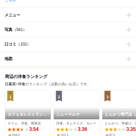
こちら
メニュー
写真
（561）
口コミ
（102）
地図
周辺の洋食ランキング
日暮里
×
洋食
のランキング（点数の高いお店）です。
1
2
3
カフェ＆レストラン談
ニューマルヤ
とんかつ専門店 
話室 ニュートーキョ
ず
カフェ、洋食、喫茶店
洋食、オムライス、カレー
とんかつ、串揚げ、
ー
3.54
3.36
3.35
528人
102人
87人