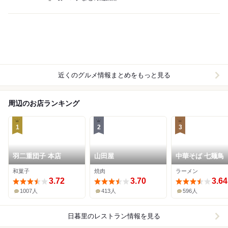
近くのグルメ情報まとめをもっと見る
周辺のお店ランキング
1
2
3
羽二重団子 本店
山田屋
中華そば 七麺鳥
和菓子
焼肉
ラーメン
3.72
3.70
3.64
1007人
413人
596人
日暮里
のレストラン情報を見る