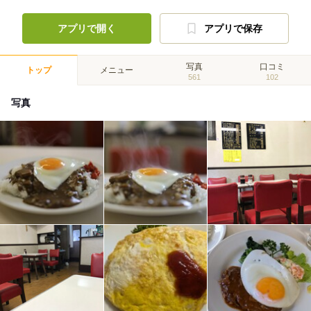
アプリで開く
アプリで保存
写真
口コミ
トップ
メニュー
561
102
写真