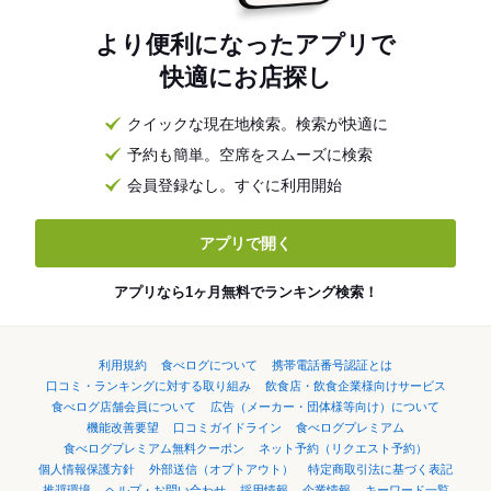
より便利になったアプリで
快適にお店探し
クイックな現在地検索。検索が快適に
予約も簡単。空席をスムーズに検索
会員登録なし。すぐに利用開始
アプリで開く
アプリなら1ヶ月無料でランキング検索！
利用規約
食べログについて
携帯電話番号認証とは
口コミ・ランキングに対する取り組み
飲食店・飲食企業様向けサービス
食べログ店舗会員について
広告（メーカー・団体様等向け）について
機能改善要望
口コミガイドライン
食べログプレミアム
食べログプレミアム無料クーポン
ネット予約（リクエスト予約）
個人情報保護方針
外部送信（オプトアウト）
特定商取引法に基づく表記
推奨環境
ヘルプ・お問い合わせ
採用情報
企業情報
キーワード一覧