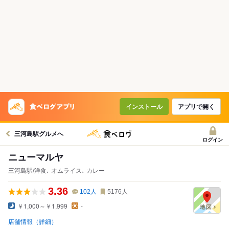
インストール
アプリで開く
三河島駅グルメへ
ログイン
ニューマルヤ
三河島駅/洋食､ オムライス､ カレー
3.36
102
人
5176
人
￥1,000～￥1,999
-
店舗情報（詳細）