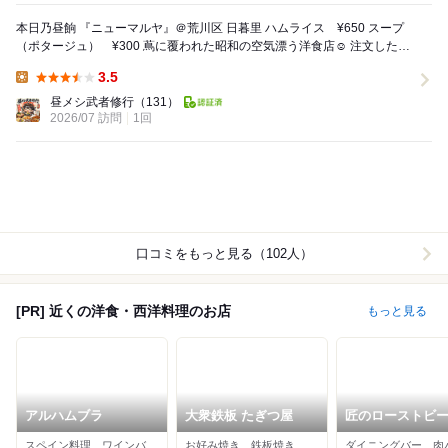
本日乃昼餉 『ニューマルヤ』＠荒川区 日暮里 ハムライス ¥650 スープ
（ポタージュ） ¥300 蔦に覆われた昭和の空気漂う洋食店☺️ 注文したの
はシンプル...
3.5
Lunch:
昼メシ武者修行
（131）
2026/07 訪問
1回
口コミをもっと見る（102人）
[PR] 近くの洋食・西洋料理のお店
もっと見る
アルハムブラ
大衆鉄板 たぎつ屋
匠のローストビ
キッチン フォーク
スペイン料理、ワインバー、バル
お好み焼き、鉄板焼き、居酒屋
暮里店