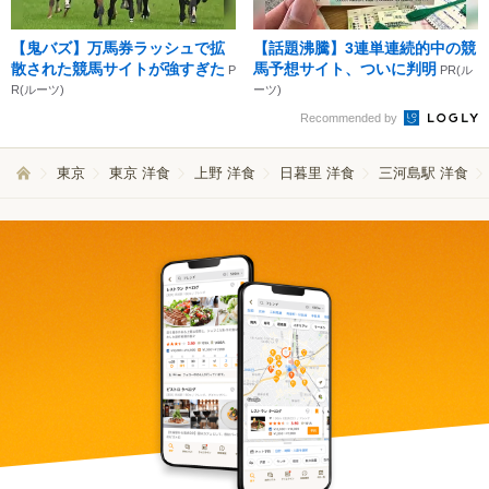
【鬼バズ】万馬券ラッシュで拡
【話題沸騰】3連単連続的中の競
散された競馬サイトが強すぎた
馬予想サイト、ついに判明
P
PR(ル
R(ルーツ)
ーツ)
Recommended by
東京
東京 洋食
上野 洋食
日暮里 洋食
三河島駅 洋食