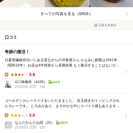
すべての写真を見る（605件）
広告を非表示
口コミ
奇跡の復活！
日暮里繊維街沿いにある昔ながらの洋食屋さん ちなみに創業は1941年
（昭和16年） お店は4年程前から長期休業 もう復活することはないだろ
うな… な～んて思ってたらまさ...
3.8
Lunch:
417林檎班
（4426）
2026/06 訪問
2回
ゴールデンカレーライスをいただきました。 目玉焼きがトッピングされ
たカレーです。 とろみがあり、まろやかな中にスパイス感もあります。
とろとろの野菜とやわらかな角切りポーク入...
3.0
Lunch:
なんだかんだ山田
（25）
2026/07 訪問
1回