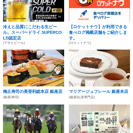
冷えと品質にこだわる生ビー
【ロケットナウ】が利用できる
ル。スーパードライ SUPERCO
食べログ掲載店舗をご紹介しま
LD認定店
す。
(アサヒビール)
(ロケットナウ)
梅丘寿司の美登利総本店 銀座店
マリアージュフレール 銀座本店
(銀座/寿司)
(銀座/紅茶専門店)