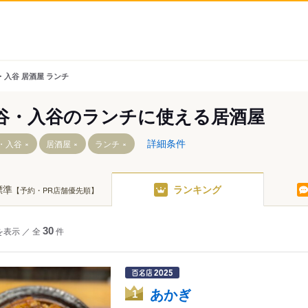
・入谷 居酒屋 ランチ
谷・入谷のランチに使える居酒屋
詳細条件
・入谷
居酒屋
ランチ
標準
ランキング
【予約・PR店舗優先順】
を表示
／
全
30
件
あかぎ
1