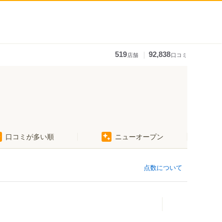
｜
519
92,838
店舗
口コミ
口コミが多い順
ニューオープン
点数について