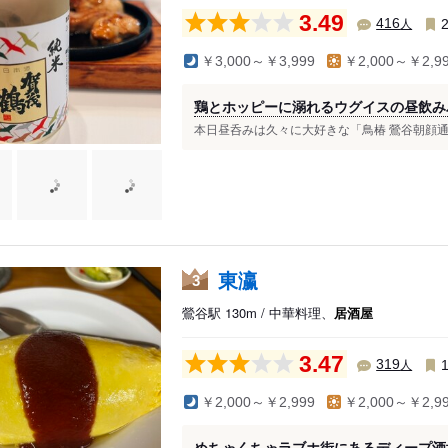
3.49
人
416
￥3,000～￥3,999
￥2,000～￥2,9
鶏とホッピーに溺れるウグイスの昼飲み
本日昼呑みは久々に大好きな「鳥椿 鶯谷朝顔通り
東瀛
3
鶯谷駅 130m / 中華料理、
居酒屋
3.47
人
319
￥2,000～￥2,999
￥2,000～￥2,9
めちゃくちゃラブホ街にあるディープ酒