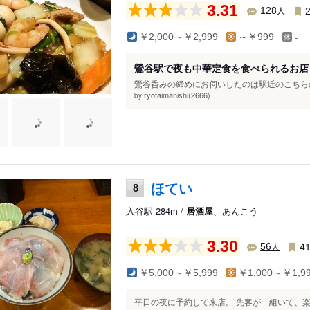
3.31
人
128
-
￥2,000～￥2,999
～￥999
鶯谷駅で夜も中華定食を食べられるお店
鶯谷呑みの締めにお伺いしたのは駅近のこちらの
ryotaimanishi(2666)
by
ほてい
8
入谷駅 284m /
居酒屋
、あんこう
3.30
人
56
4
￥5,000～￥5,999
￥1,000～￥1,9
平日の夜に予約して来店。 先客が一組いて、楽し