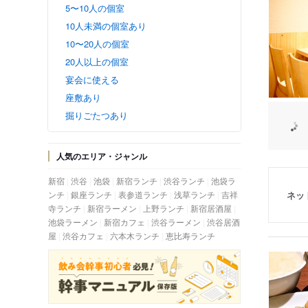
5〜10人の個室
10人未満の個室あり
10〜20人の個室
20人以上の個室
宴会に使える
座敷あり
掘りごたつあり
人気のエリア・ジャンル
新宿
渋谷
池袋
新宿ランチ
渋谷ランチ
池袋ラ
ネッ
ンチ
銀座ランチ
表参道ランチ
浅草ランチ
吉祥
寺ランチ
新宿ラーメン
上野ランチ
新宿居酒屋
池袋ラーメン
新宿カフェ
渋谷ラーメン
渋谷居酒
屋
渋谷カフェ
六本木ランチ
恵比寿ランチ