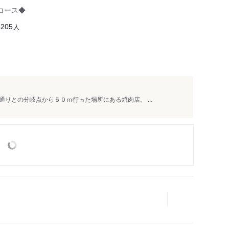
コース◆
人
5205
りとの分岐点から５０ｍ行った場所にある焼肉店。 ...