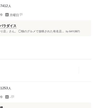
人
27412
月曜日
99
パラダイス
店」さん。 ◯独のグルメで放映された有名店...
64Y(887)
by
人
11253
-
99
場