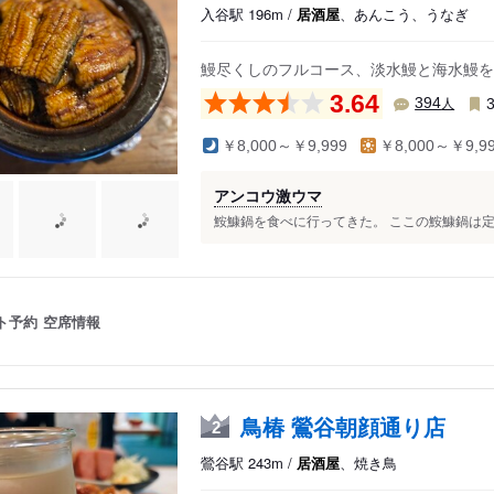
入谷駅 196m /
居酒屋
、あんこう、うなぎ
鰻尽くしのフルコース、淡水鰻と海水鰻を
3.64
人
394
￥8,000～￥9,999
￥8,000～￥9,9
アンコウ激ウマ
鮟鱇鍋を食べに行ってきた。 ここの鮟鱇鍋は定期
ト予約
空席情報
鳥椿 鶯谷朝顔通り店
2
鶯谷駅 243m /
居酒屋
、焼き鳥