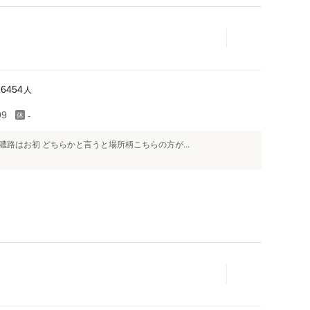
人
16454
-
99
路はお初 どちらかと言うと場所柄こちらの方が...