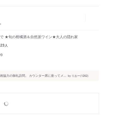
心
で ★旬の柑橘酒＆自然派ワイン★大人の隠れ家
人
623
99
画協力の御礼訪問。 カウンター席に座ってメ...
りおー(1262)
by