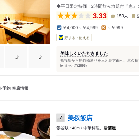
◆平日限定特価！2時間飲み放題付『恵』
3.33
人
150
￥4,000～￥4,999
～￥999
貯まる・使える
美味しくいただきました
鶯谷駅から尾竹橋通りを三河島方面へ、尾久橋通
ミッポT(2898)
by
ト予約
空席情報
美叙飯店
7
鶯谷駅 143m / 中華料理、
居酒屋