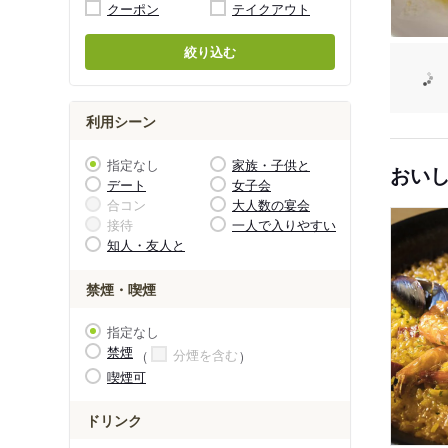
クーポン
テイクアウト
絞り込む
利用シーン
指定なし
家族・子供と
おい
デート
女子会
合コン
大人数の宴会
接待
一人で入りやすい
知人・友人と
禁煙・喫煙
指定なし
禁煙
分煙を含む
喫煙可
ドリンク