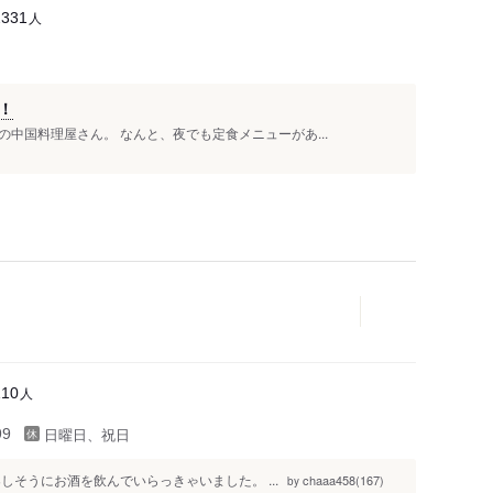
人
2331
！
中国料理屋さん。 なんと、夜でも定食メニューがあ...
人
110
日曜日、祝日
99
そうにお酒を飲んでいらっきゃいました。 ...
chaaa458(167)
by