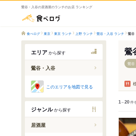
鶯谷・入谷の居酒屋のランチのお店 ランキング
食べログ
食べログ
東京
東京 ランチ
上野 ランチ
鶯谷・入谷 ランチ
鶯谷
鶯
エリア
から探す
鶯谷
鶯谷・入谷
このエリアを地図で見る
鶯谷駅
入谷駅
1
～
20
件
ジャンル
から探す
居酒屋