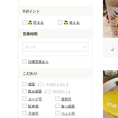
Vポイント
貯まる
使える
営業時間
日曜営業あり
こだわり
個室
半個室を含む
飲み放題
3時間以上
カード可
貸切可
駐車場
食べ放題
子供可
ペット可