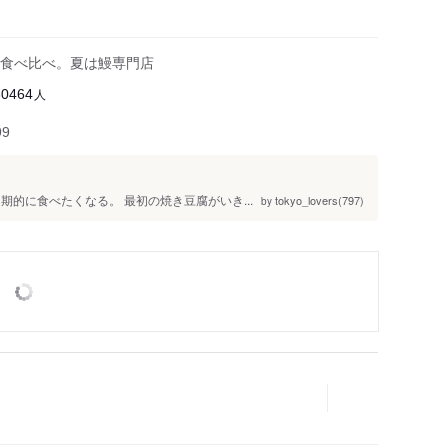
食べ比べ。夏は鰻専門店
人
30464
99
的に食べたくなる。 最初の焼き豆腐がいき...
tokyo_lovers(797)
by