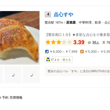
点心すや
4
鶯谷駅 167m /
居酒屋
、中華料理、飲茶・点
【鶯谷南口１分】★多彩な点心を小量多皿
3.39
人
98
7
￥6,000～￥7,999
￥5,000～￥5,9
貯まる・使える
鶯谷の点心バル「すや」に先日のBRUTUSの企
ト予約
空席情報