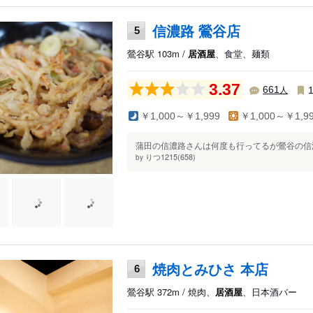
信濃路 鶯谷店
5
鶯谷駅 103m /
居酒屋
、食堂、麺類
3.37
人
661
￥1,000～￥1,999
￥1,000～￥1,9
蒲田の信濃路さんは何度も行ってるが鶯谷の信濃
りつ1215(658)
by
焼肉とみひさ 本店
6
鶯谷駅 372m / 焼肉、
居酒屋
、日本酒バー