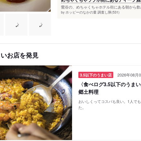
鶯谷の、めちゃくちゃホテル街にある朝から飲め
ホッピーのなかの量 調査し隊(531)
by
しいお店を発見
2026年08月0
3.5以下のうまい店
〈食べログ3.5以下のうま
郷土料理
おいしくってコスパも良い。1人で
た。