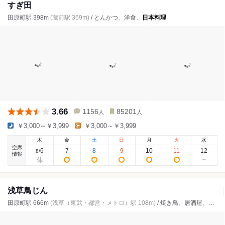
すぎ田
田原町駅 398m
(蔵前駅 369m)
/ とんかつ、洋食、
日本料理
3.66
1156
85201
人
人
￥3,000～￥3,999
￥3,000～￥3,999
木
金
土
日
月
火
水
空席
6
7
8
9
10
11
12
8
/
情報
浅草鳥じん
田原町駅 666m
(浅草（東武・都営・メトロ）駅 108m)
/ 焼き鳥、居酒屋、
日本