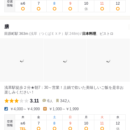
空席
6
7
8
9
10
11
12
8
/
情報
膳
田原町駅 363m
(浅草（つくばＥＸＰ）駅 248m)
/
日本料理
、ビストロ
浅草駅徒歩２分★朝7：30～営業！土鍋で炊いた美味しいご飯を是非お
楽しみください！
3.11
6
342
人
人
￥4,000～￥4,999
￥1,000～￥1,999
木
金
土
日
月
火
水
空席
6
7
8
9
10
11
12
8
/
情報