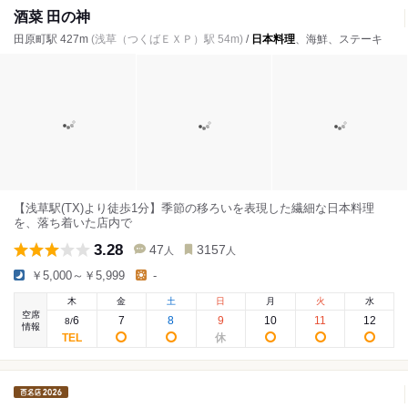
酒菜 田の神
田原町駅 427m
(浅草（つくばＥＸＰ）駅 54m)
/
日本料理
、海鮮、ステーキ
【浅草駅(TX)より徒歩1分】季節の移ろいを表現した繊細な日本料理
を、落ち着いた店内で
3.28
47
3157
人
人
￥5,000～￥5,999
-
木
金
土
日
月
火
水
空席
6
7
8
9
10
11
12
8
/
情報