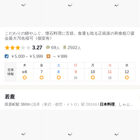
こだわりの鰻やふぐ、懐石料理に舌鼓。食通も唸る正統派の和食処◎宴
会最大70名様可《個室有》
3.27
69
2502
人
人
￥5,000～￥5,999
～￥999
木
金
土
日
月
火
水
空席
6
7
8
9
10
11
12
8
/
情報
若鹿
田原町駅 360m
(浅草（東武・都営・メトロ）駅 281m)
/
日本料理
、しゃぶしゃぶ