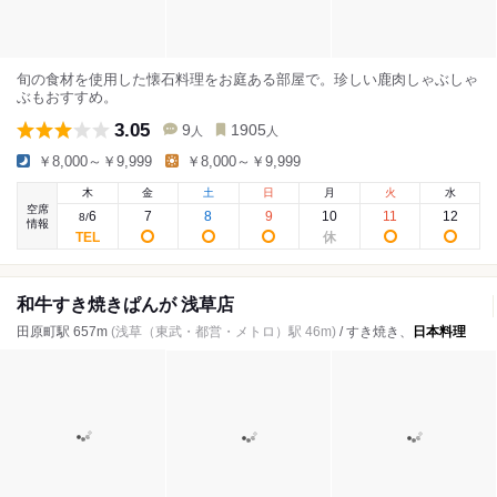
旬の食材を使用した懐石料理をお庭ある部屋で。珍しい鹿肉しゃぶしゃ
ぶもおすすめ。
3.05
9
1905
人
人
￥8,000～￥9,999
￥8,000～￥9,999
木
金
土
日
月
火
水
空席
6
7
8
9
10
11
12
8
/
情報
和牛すき焼きぱんが 浅草店
田原町駅 657m
(浅草（東武・都営・メトロ）駅 46m)
/ すき焼き、
日本料理