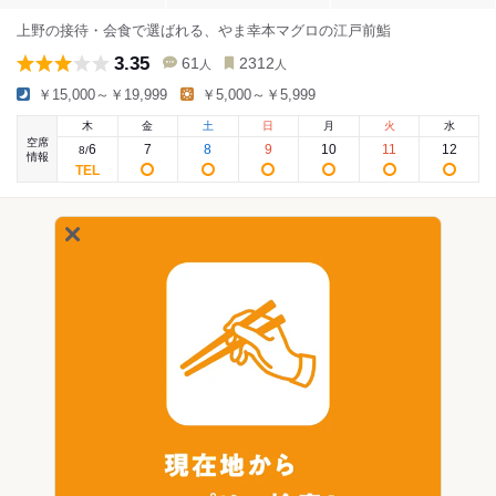
上野の接待・会食で選ばれる、やま幸本マグロの江戸前鮨
3.35
61
2312
人
人
￥15,000～￥19,999
￥5,000～￥5,999
木
金
土
日
月
火
水
空席
6
7
8
9
10
11
12
8
/
情報