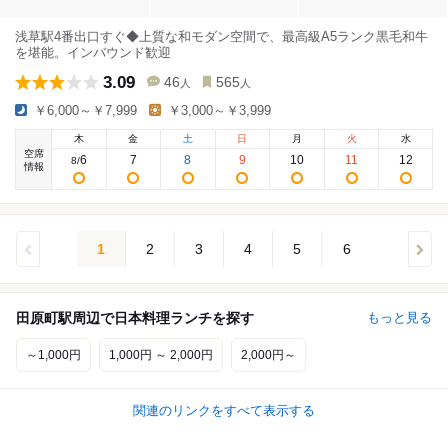
浅草駅4番出口すぐ◆上質な和モダン空間で、最高級A5ランク黒毛和牛
を堪能。インバウンド歓迎
3.09
46
565
人
人
￥6,000～￥7,999
￥3,000～￥3,999
木
金
土
日
月
火
水
空席
6
7
8
9
10
11
12
8
/
情報
1
2
3
4
5
6
田原町駅周辺で日本料理ランチを探す
もっと見る
～1,000円
1,000円 ～ 2,000円
2,000円～
関連のリンクをすべて表示する