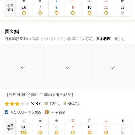
木
金
土
日
月
火
水
空席
6
7
8
9
10
11
12
8
/
情報
喜久鮨
田原町駅 510m
(浅草（つくばＥＸＰ）駅 301m)
/ 寿司、
日本料理
、天ぷら
【浅草田原町創業１11年の下町の鮨屋】
3.37
120
6540
人
人
￥5,000～￥5,999
～￥999
木
金
土
日
月
火
水
空席
6
7
8
9
10
11
12
8
/
情報