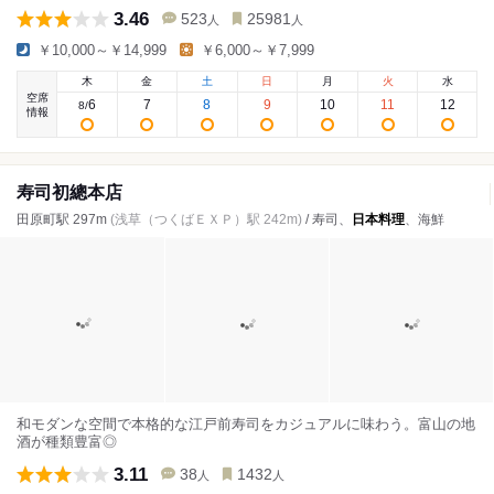
3.46
523
25981
人
人
￥10,000～￥14,999
￥6,000～￥7,999
木
金
土
日
月
火
水
空席
6
7
8
9
10
11
12
8
/
情報
寿司初總本店
田原町駅 297m
(浅草（つくばＥＸＰ）駅 242m)
/ 寿司、
日本料理
、海鮮
和モダンな空間で本格的な江戸前寿司をカジュアルに味わう。富山の地
酒が種類豊富◎
3.11
38
1432
人
人