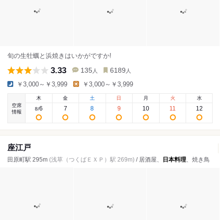
旬の生牡蠣と浜焼きはいかがですか!
3.33
135
6189
人
人
￥3,000～￥3,999
￥3,000～￥3,999
木
金
土
日
月
火
水
空席
6
7
8
9
10
11
12
8
/
情報
座江戸
田原町駅 295m
(浅草（つくばＥＸＰ）駅 269m)
/ 居酒屋、
日本料理
、焼き鳥