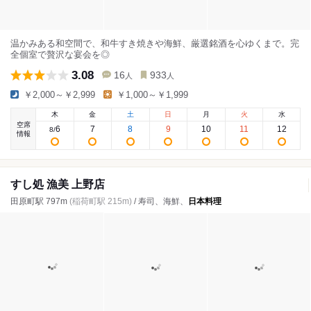
温かみある和空間で、和牛すき焼きや海鮮、厳選銘酒を心ゆくまで。完
全個室で贅沢な宴会を◎
3.08
16
933
人
人
￥2,000～￥2,999
￥1,000～￥1,999
木
金
土
日
月
火
水
空席
6
7
8
9
10
11
12
8
/
情報
すし処 漁美 上野店
田原町駅 797m
(稲荷町駅 215m)
/ 寿司、海鮮、
日本料理