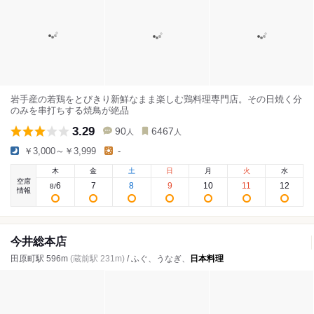
岩手産の若鶏をとびきり新鮮なまま楽しむ鶏料理専門店。その日焼く分
のみを串打ちする焼鳥が絶品
3.29
90
6467
人
人
￥3,000～￥3,999
-
木
金
土
日
月
火
水
空席
6
7
8
9
10
11
12
8
/
情報
今井総本店
田原町駅 596m
(蔵前駅 231m)
/ ふぐ、うなぎ、
日本料理