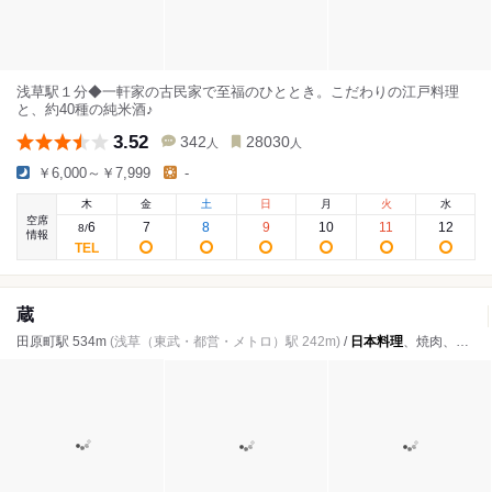
浅草駅１分◆一軒家の古民家で至福のひととき。こだわりの江戸料理
と、約40種の純米酒♪
3.52
342
28030
人
人
￥6,000～￥7,999
-
木
金
土
日
月
火
水
空席
6
7
8
9
10
11
12
8
/
情報
蔵
田原町駅 534m
(浅草（東武・都営・メトロ）駅 242m)
/
日本料理
、焼肉、海鮮