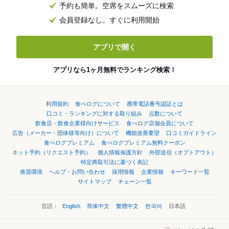
予約も簡単。空席をスムーズに検索
会員登録なし。すぐに利用開始
アプリで開く
アプリなら1ヶ月無料でランキング検索！
利用規約
食べログについて
携帯電話番号認証とは
口コミ・ランキングに対する取り組み
点数について
飲食店・飲食企業様向けサービス
食べログ店舗会員について
広告（メーカー・団体様等向け）について
機能改善要望
口コミガイドライン
食べログプレミアム
食べログプレミアム無料クーポン
ネット予約（リクエスト予約）
個人情報保護方針
外部送信（オプトアウト）
特定商取引法に基づく表記
推奨環境
ヘルプ・お問い合わせ
採用情報
企業情報
キーワード一覧
サイトマップ
チェーン一覧
言語：
English
简体中文
繁體中文
한국어
日本語