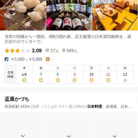
浅草の喧騒から一階段、4階の隠れ家。店主厳選の日本酒20銘柄を、屋
久杉のカウンターで。
3.09
27
509
人
人
￥5,000～￥5,999
-
木
金
土
日
月
火
水
空席
6
7
8
9
10
11
12
8
/
情報
盃屋かづち
田原町駅 443m
(浅草（つくばＥＸＰ）駅 129m)
/
日本料理
、居酒屋、日本酒バー