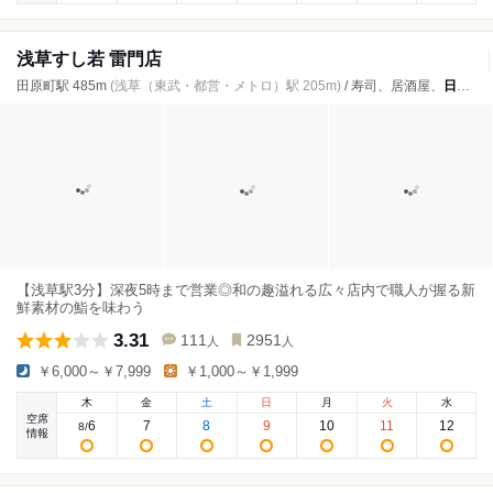
浅草すし若 雷門店
田原町駅 485m
(浅草（東武・都営・メトロ）駅 205m)
/ 寿司、居酒屋、
日本料理
【浅草駅3分】深夜5時まで営業◎和の趣溢れる広々店内で職人が握る新
鮮素材の鮨を味わう
3.31
111
2951
人
人
￥6,000～￥7,999
￥1,000～￥1,999
木
金
土
日
月
火
水
空席
6
7
8
9
10
11
12
8
/
情報