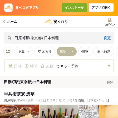
インストール
アプリで開く
ホーム
ログイン
変更
田原町駅(東京都) 日本料理
予算
空席あり
個室
食べ放題
日時
時間
人数
でネット予約
田原町駅(東京都)
の
日本料理
105
件
半兵衛茶寮 浅草
田原町駅 354m
(浅草（つくばＥＸＰ）駅 283m)
/ 居酒屋、日本酒バー、
日本料理