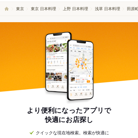
東京
東京 日本料理
上野 日本料理
浅草 日本料理
田原町
より便利になったアプリで
快適にお店探し
クイックな現在地検索。検索が快適に