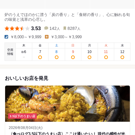
炉のうえでほのかに漂う「炭の香り」と「食材の香り」、心に触れる旬
の味覚と浅草の心尽し。
3.53
142
8287
人
人
￥8,000～￥9,999
￥3,000～￥3,999
木
金
土
日
月
火
水
空席
6
7
8
9
10
11
12
8
/
情報
おいしいお店を発見
3.5以下のうまい店
2026年08月04日(火)
〈食べログ3.5以下のうまい店〉ここは通いたい！ 現代の感性が光