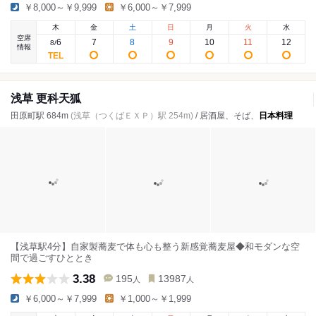
￥8,000～￥9,999
￥6,000～￥7,999
木
金
土
日
月
火
水
空席
6
7
8
9
10
11
12
8
/
情報
浅草 更科天狐
田原町駅 684m
(浅草（つくばＥＸＰ）駅 254m)
/ 居酒屋、そば、
日本料理
【浅草駅4分】自家製蕎麦で体も心も整う新感覚蕎麦屋◆和モダンな空
間で過ごすひととき
3.38
195
13987
人
人
￥6,000～￥7,999
￥1,000～￥1,999