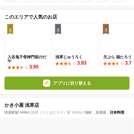
このエリアで人気のお店
1
2
3
入谷鬼子母神門前のだ
浅草じゅうろく
天ぷら 福たろう
や
3.93
3.7
3.95
アプリに切り替える
かき小屋 浅草店
田原町駅 449m
(浅草（つくばＥＸＰ）駅 164m)
/ 海鮮、居酒屋、
日本料理