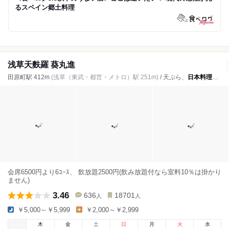
るスペイン郷土料理
浅草天麩羅 葵丸進
田原町駅 412m
(浅草（東武・都営・メトロ）駅 251m)
/ 天ぷら、
日本料理
、天
会席6500円より6ｺｰｽ、 飲放題2500円(飲み放題付なら室料10％は掛かり
ません)
3.46
636
18701
人
人
￥5,000～￥5,999
￥2,000～￥2,999
木
金
土
日
月
火
水