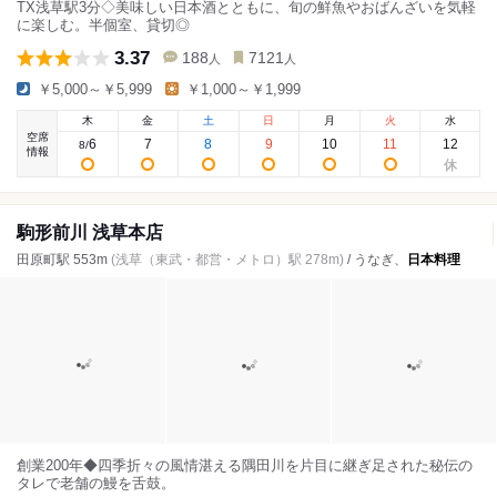
TX浅草駅3分◇美味しい日本酒とともに、旬の鮮魚やおばんざいを気軽
に楽しむ。半個室、貸切◎
3.37
188
7121
人
人
￥5,000～￥5,999
￥1,000～￥1,999
木
金
土
日
月
火
水
空席
6
7
8
9
10
11
12
8
/
情報
駒形前川 浅草本店
田原町駅 553m
(浅草（東武・都営・メトロ）駅 278m)
/ うなぎ、
日本料理
創業200年◆四季折々の風情湛える隅田川を片目に継ぎ足された秘伝の
タレで老舗の鰻を舌鼓。