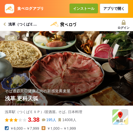
インストール
アプリで開く
浅草（つくばＥＸＰ）駅グルメへ
ログイン
公式
そば通必見◎健康志向の新感覚蕎麦屋
浅草 更科天狐
浅草駅（つくばＥＸＰ）/居酒屋､ そば､ 日本料理
3.38
195
人
14008
人
￥6,000～￥7,999
￥1,000～￥1,999