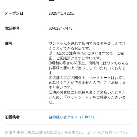
オープン日
2025年1月22日
電話番号
03-6284-7475
備考
ワンちゃんを連れて店内でお食事を楽しんで頂
くことができるお店です。
以下3点のご注意事項がございますので、ご確
認、ご認識頂けますと幸いです。
➀店舗の広さの関係上、混雑時にはワンちゃんを
お客様の膝の上で抱っこしていただいておりま
す。
②店舗の広さの関係上、ペットカートはお持ち
込み頂くことができませんので、ご了承頂けま
すと幸いです。
③他のお客様にも気持ち良くご来店いただきた
いため、「ペットシート」をご持参くださいま
せ。
初投稿者
自称独り者グルメ
（13822）
※浅草 更科天狐の店舗情報に誤りがある場合は、以下からご報告ください。