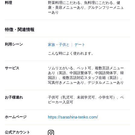
料理
野菜料理にこだわる、魚料理にこだわる、健
康・美容メニューあり、グルテンフリーメニュ
ーあり
特徴・関連情報
利用シーン
家族・子供と
デート
こんな時によく使われます。
サービス
ソムリエがいる、ペット可、複数言語メニュー
あり（英語、中国語繁体字、中国語簡体字、韓
国語）、複数言語対応スタッフ在籍（英語）、
写真付きメニューあり、デジタルメニューあり
お子様連れ
子供可（乳児可、未就学児可、小学生可）、ベ
ビーカー入店可
ホームページ
https://sarashina-tenko.com/
公式アカウント