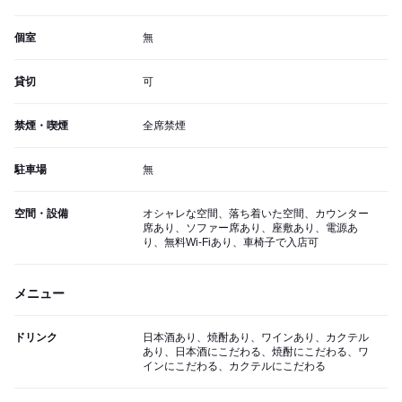
個室
無
貸切
可
禁煙・喫煙
全席禁煙
駐車場
無
空間・設備
オシャレな空間、落ち着いた空間、カウンター
席あり、ソファー席あり、座敷あり、電源あ
り、無料Wi-Fiあり、車椅子で入店可
メニュー
ドリンク
日本酒あり、焼酎あり、ワインあり、カクテル
あり、日本酒にこだわる、焼酎にこだわる、ワ
インにこだわる、カクテルにこだわる