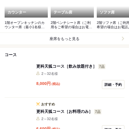
カウンター
テーブル席
ソファ席
1階オープンキッチンのカ
2階ベンチシート席（ご利
2階ソファ席（ご利
ウンター席（最小1名様か
用をご希望の場合はお電話
希望の場合はお電話
ら最大10名様まで利用可
よりご連絡くださいませ）
連絡くださいませ）
能）
座席をもっと見る
コース
更科天狐コース［飲み放題付き］
7品
2～32名様
8,000
円
(税込)
詳細・予約
おすすめ
更科天狐コース［お料理のみ］
7品
2～32名様
6,600
円
(税込)