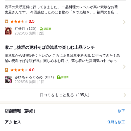
浅草の天呼更科に行ってきました。 一品料理のレベルが高い素敵なお蕎
麦屋さんです。 今回感動したのは名物の「きつね焼き」。福岡の名店・
三原豆腐店の油揚げを香ばしく焼き上げ...
3.5
Lunch:
紅椿月
（125）
2026/06 訪問
2回
喉ごし抜群の更科そば◎浅草で楽しむ上品ランチ
浅草駅から徒歩5分くらいのところにある浅草更科天狐 に行ってきた！老
舗の更科そばを現代風に楽しめるお店で、落ち着いた雰囲気の中でゆっく
り食事ができるのが魅力◎ 店内は和モダン...
4.0
Lunch:
みゆちゃろぐるめ
（827）
2026/06 訪問
1回
口コミをもっと見る（195人）
店舗情報（詳細）
修正
アクセス
住所を修正