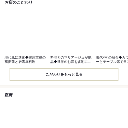
お店のこだわり
現代風に進化◆健康重視の
料理とのマリアージュが絶
現代×和の融合◆カ
蕎麦前と居酒屋料理
品◆世界のお酒を多彩に取
ーとテーブル席で日
り揃え
を満喫
こだわりをもっと見る
座席