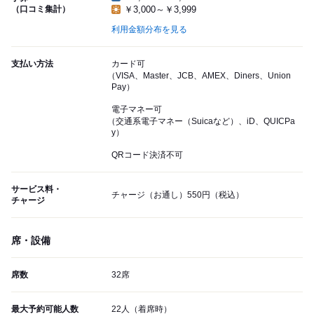
（口コミ集計）
￥3,000～￥3,999
利用金額分布を見る
支払い方法
カード可
（VISA、Master、JCB、AMEX、Diners、Union
Pay）
電子マネー可
（交通系電子マネー（Suicaなど）、iD、QUICPa
y）
QRコード決済不可
サービス料・
チャージ（お通し）550円（税込）
チャージ
席・設備
席数
32席
最大予約可能人数
22人（着席時）