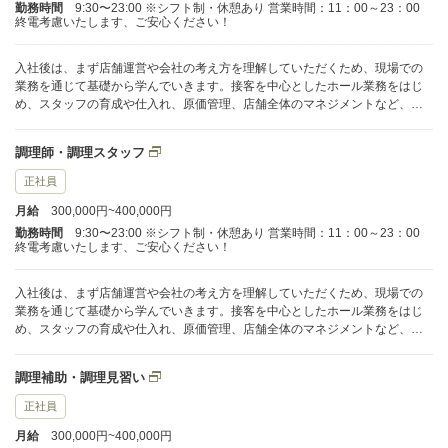
勤務時間
9:30〜23:00 ※シフト制・休憩あり 営業時間：11：00～23：00
終電考慮いたします、ご安心ください！
入社後は、まず店舗運営や会社の考え方を理解していただくため、現場での
業務を通じて基礎から学んでいきます。接客を中心としたホール業務をはじ
め、スタッフの育成や仕入れ、原価管理、店舗全体のマネジメントなど、幅
広い業務に携わることができます。 業務はこれまでの経験やスキル、ご本人
の希望に応じて段階的にお任せしていくため、無理なく成長できる環境で
調理師・調理スタッフ
す。分からないことや不安な点は、いつでも気軽に相談できる体制が整って
います。 店長として実績を積んだ後は、スーパーバイザーや統括料理長、業
正社員
態開発、商品企画など、さまざまなキャリアパスに挑戦することが可能で
月給
300,000円~400,000円
す。また、充実した独立支援制度も用意しており、将来的に自分のお店を持
ちたい方も安心してステップアップできます。 会社の成長とともに、自身の
勤務時間
9:30〜23:00 ※シフト制・休憩あり 営業時間：11：00～23：00
終電考慮いたします、ご安心ください！
スキルやキャリアも着実に伸ばしていける職場で、理想のキャリアを描いて
いきませんか。
入社後は、まず店舗運営や会社の考え方を理解していただくため、現場での
業務を通じて基礎から学んでいきます。接客を中心としたホール業務をはじ
め、スタッフの育成や仕入れ、原価管理、店舗全体のマネジメントなど、幅
広い業務に携わることができます。 業務はこれまでの経験やスキル、ご本人
の希望に応じて段階的にお任せしていくため、無理なく成長できる環境で
調理補助・調理見習い
す。分からないことや不安な点は、いつでも気軽に相談できる体制が整って
います。 店長として実績を積んだ後は、スーパーバイザーや統括料理長、業
正社員
態開発、商品企画など、さまざまなキャリアパスに挑戦することが可能で
月給
300,000円~400,000円
す。また、充実した独立支援制度も用意しており、将来的に自分のお店を持