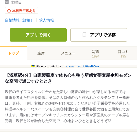
水曜日
本日夜空席あり
店舗情報（詳細）
求人情報
アプリで開く
アプリで保存
写真
口コミ
トップ
座席
メニュー
1994
195
50
貯まる・使える
ディナーで人数×
pt
【浅草駅4分】自家製蕎麦で体も心も整う新感覚蕎麦屋◆和モダン
な空間で過ごすひととき
現代のライフスタイルに合わせた新しい蕎麦の味わいが楽しめる当店では、
健康を考えた料理を提供。そば名人監修のもと作られたグルテンフリー蕎麦
は、更科、十割、玄挽きの3種をぜひお試しください♪分子栄養学を応用した
料理やヘルシーなスイーツも充実◎料理に合う世界各国の酒もご用意してお
ります。店内にはオープンキッチンのカウンター席や茶室風のテーブル席を
完備。現代と和が融合した空間で、心地よいひとときをどうぞ◎