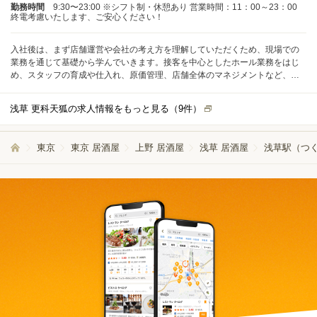
ちたい方も安心してステップアップできます。 会社の成長とともに、自身の
勤務時間
9:30〜23:00 ※シフト制・休憩あり 営業時間：11：00～23：00
終電考慮いたします、ご安心ください！
スキルやキャリアも着実に伸ばしていける職場で、理想のキャリアを描いて
いきませんか。
入社後は、まず店舗運営や会社の考え方を理解していただくため、現場での
業務を通じて基礎から学んでいきます。接客を中心としたホール業務をはじ
め、スタッフの育成や仕入れ、原価管理、店舗全体のマネジメントなど、幅
広い業務に携わることができます。 業務はこれまでの経験やスキル、ご本人
の希望に応じて段階的にお任せしていくため、無理なく成長できる環境で
浅草 更科天狐の求人情報をもっと見る（
9
件）
す。分からないことや不安な点は、いつでも気軽に相談できる体制が整って
います。 店長として実績を積んだ後は、スーパーバイザーや統括料理長、業
態開発、商品企画など、さまざまなキャリアパスに挑戦することが可能で
東京
東京 居酒屋
上野 居酒屋
浅草 居酒屋
浅草駅（つく
す。また、充実した独立支援制度も用意しており、将来的に自分のお店を持
ちたい方も安心してステップアップできます。 会社の成長とともに、自身の
スキルやキャリアも着実に伸ばしていける職場で、理想のキャリアを描いて
いきませんか。