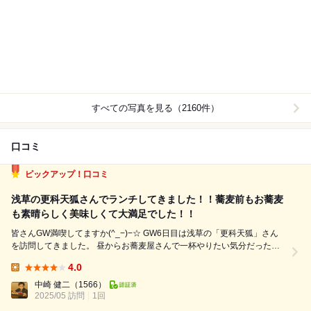
すべての写真を見る（2160件）
口コミ
ピックアップ！口コミ
浅草の更科天狐さんでランチしてきました！！蕎麦前もお蕎麦
も素晴らしく美味しくて大満足でした！！
皆さんGW満喫してますか(^_−)−☆ GW6日目は浅草の「更科天狐」さん
を訪問してきました。 昼からお蕎麦屋さんで一杯やりたい気分だったの
で、 食べログで検索したところ雰囲気の良さそうなお店を発見しました
4.0
d(^_^o) 今年の1月のオープンしたばかりのお店のようです。 簡単にお店
Lunch:
の紹...
中崎 健二
（1566）
2025/05 訪問
1回