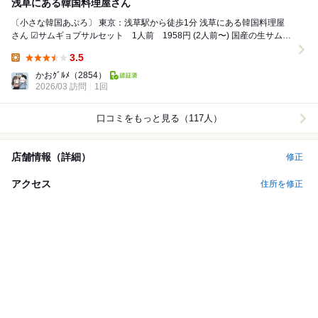
浅草にある韓国料理屋さん
〔小さな韓国あぷろ〕 東京：浅草駅から徒歩1分 浅草にある韓国料理屋
さん ☑︎サムギョプサルセット 1人前 1958円 (2人前〜) 国産の生サムギ
ョプサルが...
3.5
Lunch:
かおｸﾞﾙﾒ
（2854）
2026/03 訪問
1回
口コミをもっと見る（117人）
店舗情報（詳細）
修正
アクセス
住所を修正