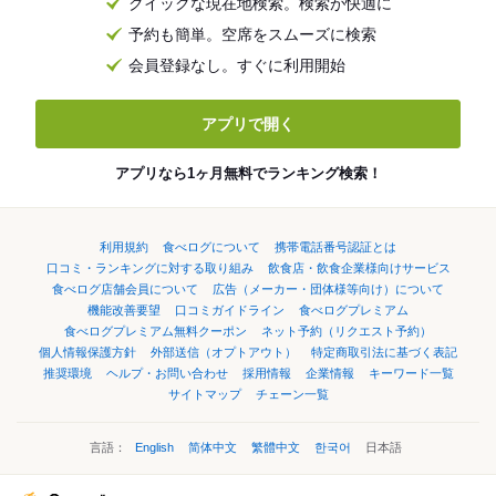
クイックな現在地検索。検索が快適に
予約も簡単。空席をスムーズに検索
会員登録なし。すぐに利用開始
アプリで開く
アプリなら1ヶ月無料でランキング検索！
利用規約
食べログについて
携帯電話番号認証とは
口コミ・ランキングに対する取り組み
飲食店・飲食企業様向けサービス
食べログ店舗会員について
広告（メーカー・団体様等向け）について
機能改善要望
口コミガイドライン
食べログプレミアム
食べログプレミアム無料クーポン
ネット予約（リクエスト予約）
個人情報保護方針
外部送信（オプトアウト）
特定商取引法に基づく表記
推奨環境
ヘルプ・お問い合わせ
採用情報
企業情報
キーワード一覧
サイトマップ
チェーン一覧
言語：
English
简体中文
繁體中文
한국어
日本語