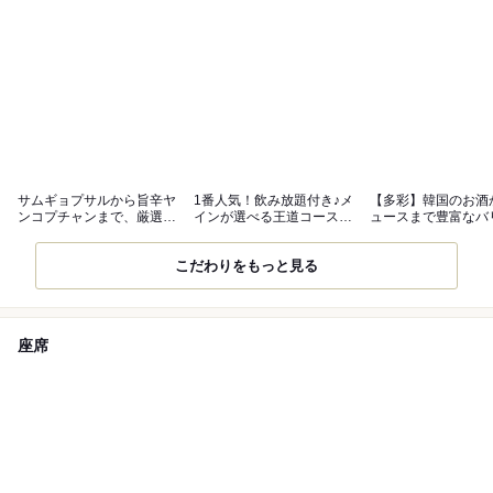
サムギョプサルから旨辛ヤ
1番人気！飲み放題付き♪メ
【多彩】韓国のお酒
ンコプチャンまで、厳選素
インが選べる王道コース
ュースまで豊富なバ
材に自信あり
4,400円
ションが魅力
こだわりをもっと見る
座席