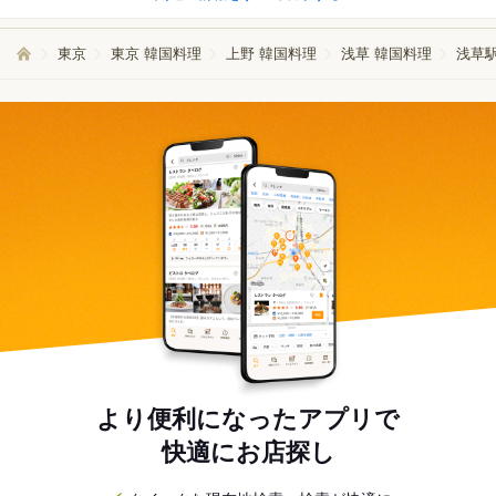
東京
東京 韓国料理
上野 韓国料理
浅草 韓国料理
浅草
より便利になったアプリで
快適にお店探し