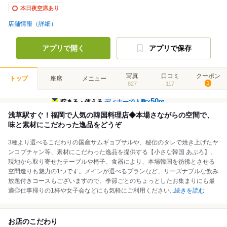
本日夜空席あり
店舗情報（詳細）
アプリで開く
アプリで保存
写真
口コミ
クーポン
トップ
座席
メニュー
827
117
1
50
貯まる・使える
ディナーで人数×
pt
浅草駅すぐ！福岡で人気の韓国料理店◆本場さながらの空間で、
味と素材にこだわった逸品をどうぞ
3種より選べるこだわりの国産サムギョプサルや、秘伝のタレで焼き上げたヤ
ンコプチャン等、素材にこだわった逸品を提供する【小さな韓国 あぷろ】。
現地から取り寄せたテーブルや椅子、食器により、本場韓国を彷彿とさせる
空間造りも魅力の1つです。メインが選べるプランなど、リーズナブルな飲み
放題付きコースもございますので、季節ごとのちょっとしたお集まりにも最
適◎仕事帰りの1杯や女子会などにも気軽にご利用ください
...
続きを読む
お店のこだわり