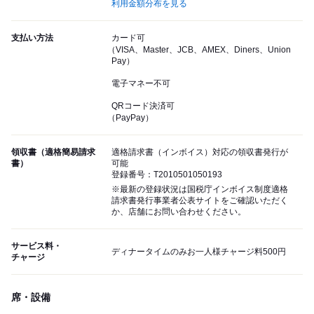
利用金額分布を見る
支払い方法
カード可
（VISA、Master、JCB、AMEX、Diners、Union
Pay）
電子マネー不可
QRコード決済可
（PayPay）
領収書（適格簡易請求
適格請求書（インボイス）対応の領収書発行が
書）
可能
登録番号：T2010501050193
※最新の登録状況は国税庁インボイス制度適格
請求書発行事業者公表サイトをご確認いただく
か、店舗にお問い合わせください。
サービス料・
ディナータイムのみお一人様チャージ料500円
チャージ
席・設備