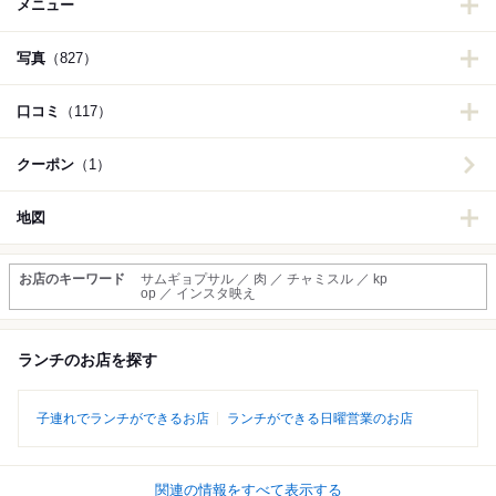
メニュー
写真
（827）
口コミ
（117）
クーポン
（1）
地図
お店のキーワード
サムギョプサル ／ 肉 ／ チャミスル ／ kp
op ／ インスタ映え
ランチのお店を探す
子連れでランチができるお店
ランチができる日曜営業のお店
関連の情報をすべて表示する