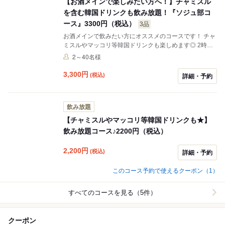
【お酒メインで楽しみたい方へ！】チャミスル
を含む韓国ドリンクも飲み放題！『ソジュ部コ
ース』3300円（税込）
3品
お酒メインで飲みたい方にオススメのコースです！ チャ
ミスルやマッコリ等韓国ドリンクも楽しめます◎ 2時間
飲み放題付き♪
2～40名様
3,300
円
(税込)
詳細・予約
飲み放題
【チャミスルやマッコリ等韓国ドリンクも★】
飲み放題コース♪2200円（税込）
2,200
円
(税込)
詳細・予約
このコース予約で使えるクーポン（1）
すべてのコースを見る（5件）
クーポン