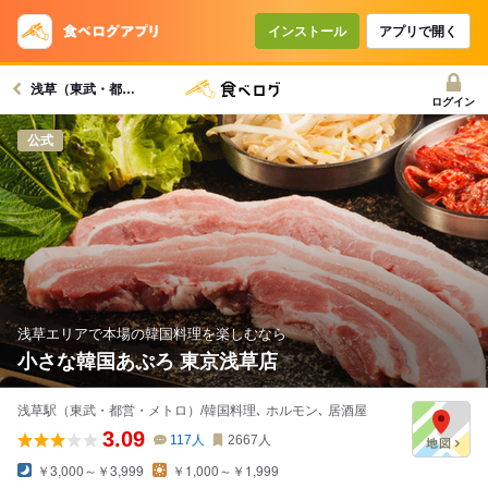
コースで使えるクーポン
戻る
インストール
アプリで開く
浅草（東武・都営・メトロ）駅グルメへ
クーポンを利用せず予約する
ログイン
公式
浅草エリアで本場の韓国料理を楽しむなら
小さな韓国あぷろ 東京浅草店
浅草駅（東武・都営・メトロ）/韓国料理､ ホルモン､ 居酒屋
3.09
117
人
2667
人
￥3,000～￥3,999
￥1,000～￥1,999