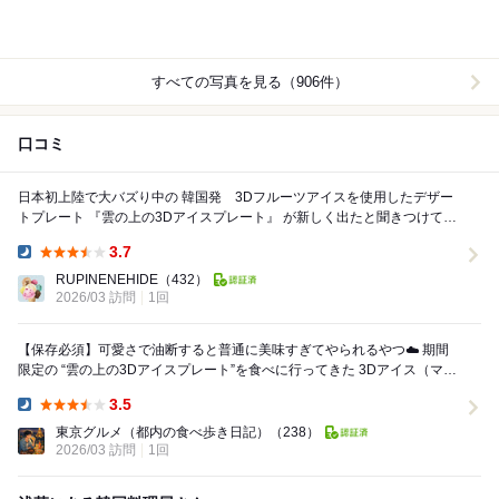
すべての写真を見る（906件）
口コミ
日本初上陸で大バズり中の 韓国発 3Dフルーツアイスを使用したデザー
トプレート 『雲の上の3Dアイスプレート』 が新しく出たと聞きつけて堪
能したくやってきました。 ...
3.7
Dinner:
RUPINENEHIDE
（432）
2026/03 訪問
1回
【保存必須】可愛さで油断すると普通に美味すぎてやられるやつ☁️ 期間
限定の “雲の上の3Dアイスプレート”を食べに行ってきた 3Dアイス（マン
ゴー味）なんだけど… ...
3.5
Dinner:
東京グルメ（都内の食べ歩き日記）
（238）
2026/03 訪問
1回