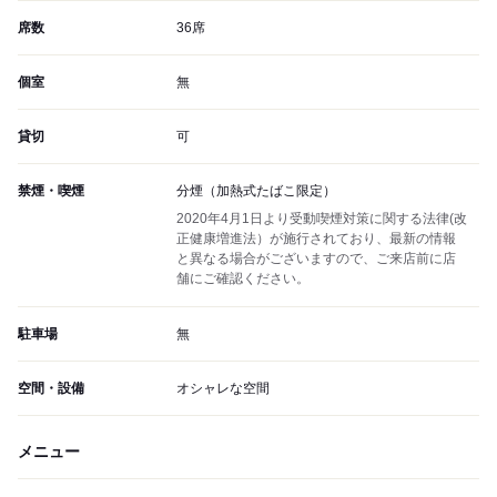
席数
36席
個室
無
貸切
可
禁煙・喫煙
分煙（加熱式たばこ限定）
2020年4月1日より受動喫煙対策に関する法律(改
正健康増進法）が施行されており、最新の情報
と異なる場合がございますので、ご来店前に店
舗にご確認ください。
駐車場
無
空間・設備
オシャレな空間
メニュー